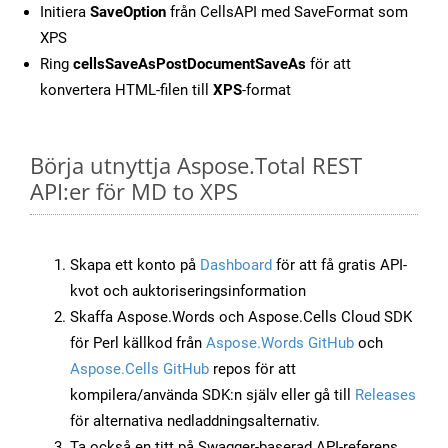
Initiera
SaveOption
från CellsAPI med SaveFormat som
XPS
Ring
cellsSaveAsPostDocumentSaveAs
för att
konvertera HTML-filen till
XPS
-format
Börja utnyttja Aspose.Total REST
API:er för MD to XPS
Skapa ett konto på
Dashboard
för att få gratis API-
kvot och auktoriseringsinformation
Skaffa Aspose.Words och Aspose.Cells Cloud SDK
för Perl källkod från
Aspose.Words GitHub
och
Aspose.Cells GitHub
repos för att
kompilera/använda SDK:n själv eller gå till
Releases
för alternativa nedladdningsalternativ.
Ta också en titt på Swagger-baserad API-referens