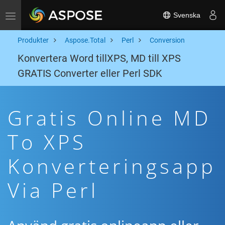
Svenska
Toggle navigation
Produkter
Aspose.Total
Perl
Conversion
Konvertera Word tillXPS, MD till XPS
GRATIS Converter eller Perl SDK
Gratis Online MD
To XPS
Konverteringsapp
Via Perl