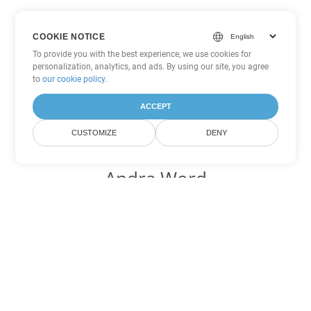
COOKIE NOTICE
To provide you with the best experience, we use cookies for
personalization, analytics, and ads. By using our site, you agree
to
our cookie policy
.
ACCEPT
CUSTOMIZE
DENY
Andra Word
konverteringsalternativ
Konvertera MD till DOC
DOC:
Microsoft Word Binary Format
Konvertera MD till DOT