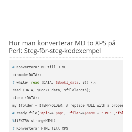
Hur man konverterar MD to XPS på
Perl: Steg-för-steg-kodexempel
#
 Konverterar MD till HTML
#
while
( 
read
 (DATA, 
$Book1_data
, 8)) {};
read (DATA, $Book1_data, $filelength);

close (DATA);    

#
 ready_file(
'api'
=> 
$api
, 
'file'
=>
$name
 + 
".MD"
 ,
'folder
%
!(EXTRA string=HTML)
#
 Konverterar HTML till XPS