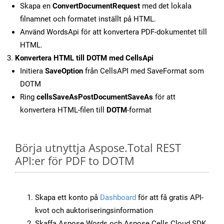
Skapa en
ConvertDocumentRequest
med det lokala
filnamnet och formatet inställt på HTML.
Använd WordsApi för att konvertera PDF-dokumentet till
HTML.
Konvertera HTML till DOTM med CellsApi
Initiera
SaveOption
från CellsAPI med SaveFormat som
DOTM
Ring
cellsSaveAsPostDocumentSaveAs
för att
konvertera HTML-filen till
DOTM
-format
Börja utnyttja Aspose.Total REST
API:er för PDF to DOTM
Skapa ett konto på
Dashboard
för att få gratis API-
kvot och auktoriseringsinformation
Skaffa Aspose.Words och Aspose.Cells Cloud SDK