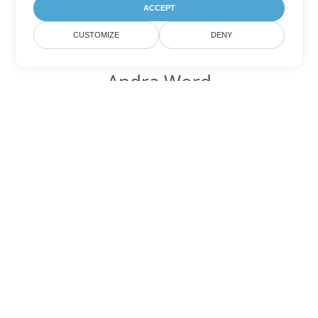
ACCEPT
CUSTOMIZE
DENY
Andra Word
konverteringsalternativ
Konvertera PDF till DOC
DOC:
Microsoft Word Binary Format
Konvertera PDF till DOT
DOT:
Microsoft Word Template Files
Konvertera PDF till DOCX
DOCX:
Office 2007+ Word Document
Konvertera PDF till DOCM