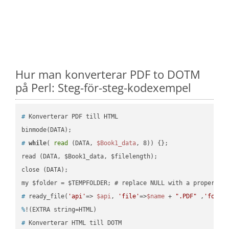
Hur man konverterar PDF to DOTM
på Perl: Steg-för-steg-kodexempel
#
 Konverterar PDF till HTML
#
while
( 
read
 (DATA, 
$Book1_data
, 8)) {};
read (DATA, $Book1_data, $filelength);

close (DATA);    

#
 ready_file(
'api'
=> 
$api
, 
'file'
=>
$name
 + 
".PDF"
 ,
'folde
%
!(EXTRA string=HTML)
#
 Konverterar HTML till DOTM