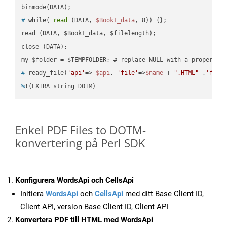
#
while
( 
read
 (DATA, 
$Book1_data
, 8)) {};
read (DATA, $Book1_data, $filelength);

close (DATA);    

#
 ready_file(
'api'
=> 
$api
, 
'file'
=>
$name
 + 
".HTML"
 ,
'fold
%
!(EXTRA string=DOTM)
Enkel PDF Files to DOTM-
konvertering på Perl SDK
Konfigurera WordsApi och CellsApi
Initiera
WordsApi
och
CellsApi
med ditt Base Client ID,
Client API, version Base Client ID, Client API
Konvertera PDF till HTML med WordsApi