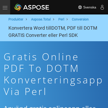
Svenska
Toggle navigation
Produkter
Aspose.Total
Perl
Conversion
Konvertera Word tillDOTM, PDF till DOTM
GRATIS Converter eller Perl SDK
Gratis Online
PDF To DOTM
Konverteringsapp
Via Perl