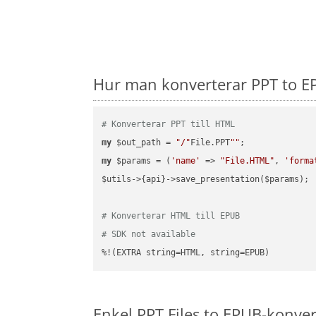
Hur man konverterar PPT to EP
# Konverterar PPT till HTML
my
 $out_path = 
"/"
File.PPT
""
my
 $params = (
'name'
 => 
"File.HTML"
, 
'forma
$utils->{api}->save_presentation($params);

# Konverterar HTML till EPUB
# SDK not available
%!(EXTRA string=HTML, string=EPUB)
Enkel PPT Files to EPUB-konver