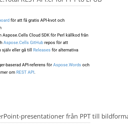
board
för att få gratis API-kvot och
n
Aspose.Cells Cloud SDK för Perl källkod från
ch
Aspose.Cells GitHub
repos för att
jälv eller gå till
Releases
för alternativa
ger-baserad API-referens för
Aspose.Words
och
a mer om
REST API
.
oint-presentationer från PPT till bildforma