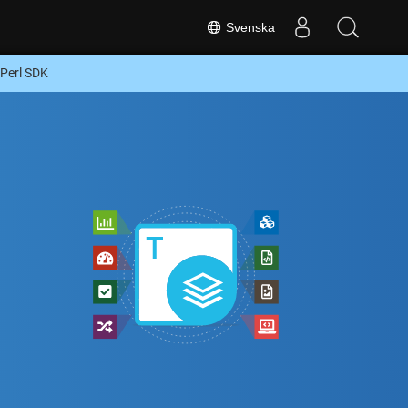
Svenska
 Perl SDK