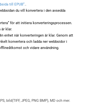
sida till EPUB”.
.
ebbsidan du vill konvertera i den avsedda
tera” för att initiera konverteringsprocessen.
 är klar.
 din enhet när konverteringen är klar. Genom att
nkelt konvertera och ladda ner webbsidor i
fflineåtkomst och vidare användning.
X, XPS, bild(TIFF, JPEG, PNG BMP), MD och mer.