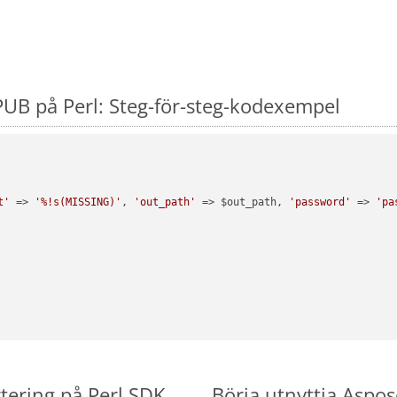
UB på Perl: Steg-för-steg-kodexempel
t'
 => 
'%!s(MISSING)'
, 
'out_path'
 => $out_path, 
'password'
 => 
'pa
tering på Perl SDK
Börja utnyttja Aspos