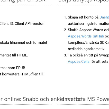
Skapa ett konto på
Dash
lient ID, Client API, version
auktoriseringsinformatio
Skaffa Aspose.Words och 
Aspose.Words GitHub
o
okala filnamnet och formatet
kompilera/använda SDK:n s
nedladdningsalternativ.
mentet till HTML.
Ta också en titt på Swag
Aspose.Cells
för att vet
ormat som EPUB
t konvertera HTML-filen till
er online: Snabb och enkel metod
Konvertera MS PowerP