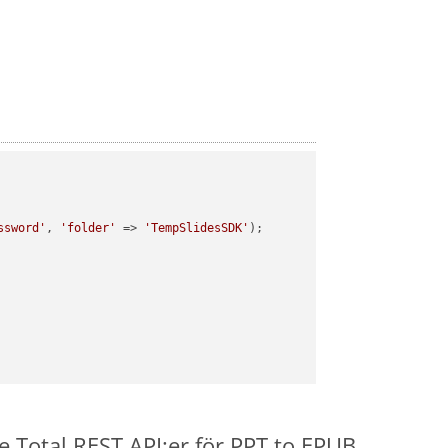
ssword'
, 
'folder'
 => 
'TempSlidesSDK'
);

e.Total REST API:er för PPT to EPUB