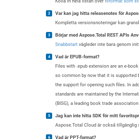
Kolla in hela listan över
filformat som s
Var kan jag hitta releasenotes för Aspos
Kompletta versionsnoteringar kan gran
Börjar med Aspose.Total REST APIs Anv
Snabbstart
vägleder inte bara genom initi
Vad är EPUB-format?
Files with .epub extension are an e-book
so common by now that it is supported b
the support for opening such files. In ad
standards are maintained by the Internat
(BISG), a leading book trade association
Jag kan inte hitta SDK för mitt favoritsp
Aspose.Total Cloud är också tillgänglig
Vad är PPT-format?