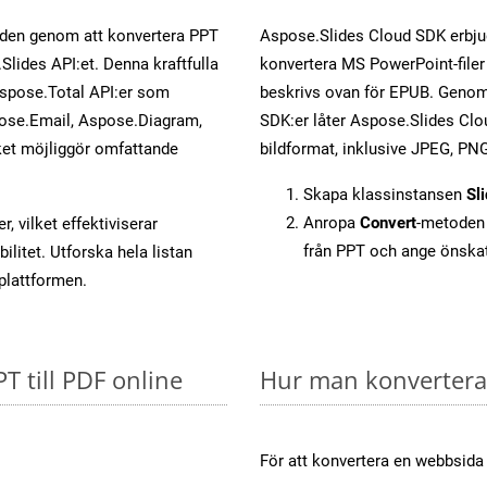
öden genom att konvertera PPT
Aspose.Slides Cloud SDK erbju
Slides API:et. Denna kraftfulla
konvertera MS PowerPoint-filer 
Aspose.Total API:er som
beskrivs ovan för EPUB. Genom 
ose.Email, Aspose.Diagram,
SDK:er låter Aspose.Slides Clou
et möjliggör omfattande
bildformat, inklusive JPEG, PNG
Skapa klassinstansen
Sl
Anropa
Convert
-metoden 
, vilket effektiviserar
från PPT och ange önska
litet. Utforska hela listan
-plattformen.
PT till PDF online
Hur man konverterar
För att konvertera en webbsida 