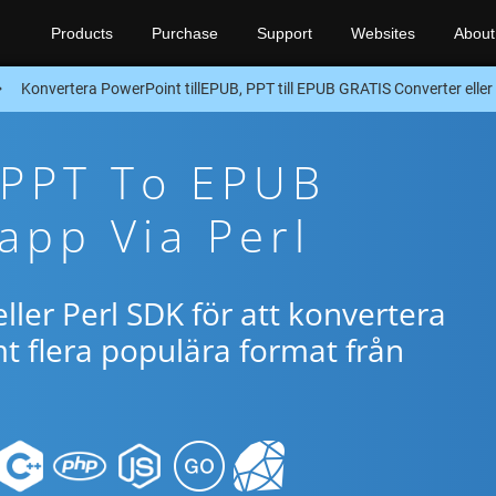
Products
Purchase
Support
Websites
About
Konvertera PowerPoint tillEPUB, PPT till EPUB GRATIS Converter eller
 PPT To EPUB
app Via Perl
ller Perl SDK för att konvertera
 flera populära format från