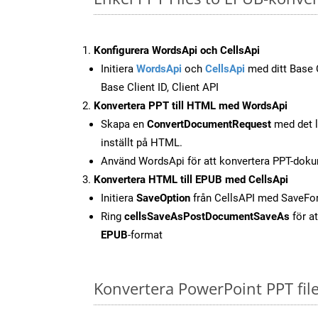
Konfigurera WordsApi och CellsApi
Initiera
WordsApi
och
CellsApi
med ditt Base C
Base Client ID, Client API
Konvertera PPT till HTML med WordsApi
Skapa en
ConvertDocumentRequest
med det l
inställt på HTML.
Använd WordsApi för att konvertera PPT-doku
Konvertera HTML till EPUB med CellsApi
Initiera
SaveOption
från CellsAPI med SaveF
Ring
cellsSaveAsPostDocumentSaveAs
för at
EPUB
-format
Konvertera PowerPoint PPT fil