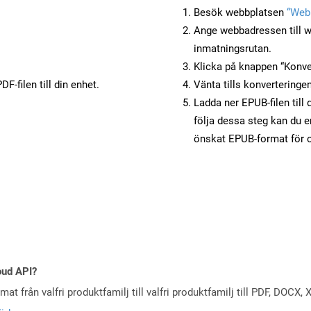
Besök webbplatsen
“Webb
Ange webbadressen till w
inmatningsrutan.
Klicka på knappen “Konver
F-filen till din enhet.
Vänta tills konverteringen
Ladda ner EPUB-filen till
följa dessa steg kan du e
önskat EPUB-format för o
oud API?
at från valfri produktfamilj till valfri produktfamilj till PDF, DOC