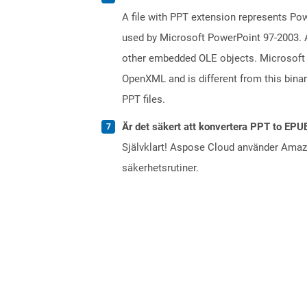
A file with PPT extension represents Powe
used by Microsoft PowerPoint 97-2003. A 
other embedded OLE objects. Microsoft 
OpenXML and is different from this bina
PPT files.
Är det säkert att konvertera PPT to EPU
Självklart! Aspose Cloud använder Ama
säkerhetsrutiner.