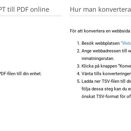
PT till PDF online
Hur man konverterar
För att konvertera en webbsida t
Besök webbplatsen
“Webb
Ange webbadressen till w
inmatningsrutan.
Klicka på knappen “Konver
F-filen till din enhet.
Vänta tills konverteringen
Ladda ner TSV-filen till d
följa dessa steg kan du e
önskat TSV-format för of