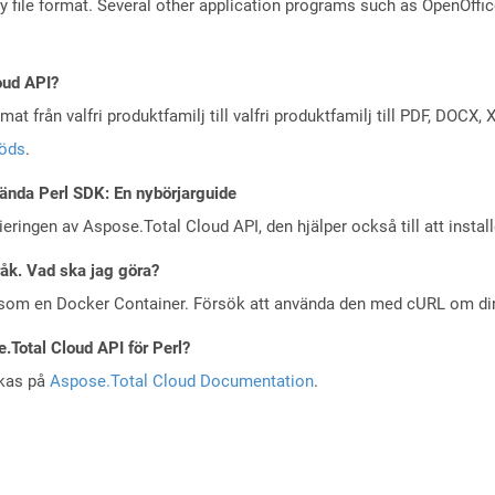
ry file format. Several other application programs such as OpenOff
oud API?
at från valfri produktfamilj till valfri produktfamilj till PDF, DOC
töds
.
ända Perl SDK: En nybörjarguide
eringen av Aspose.Total Cloud API, den hjälper också till att instal
råk. Vad ska jag göra?
 som en Docker Container. Försök att använda den med cURL om din 
e.Total Cloud API för Perl?
skas på
Aspose.Total Cloud Documentation
.