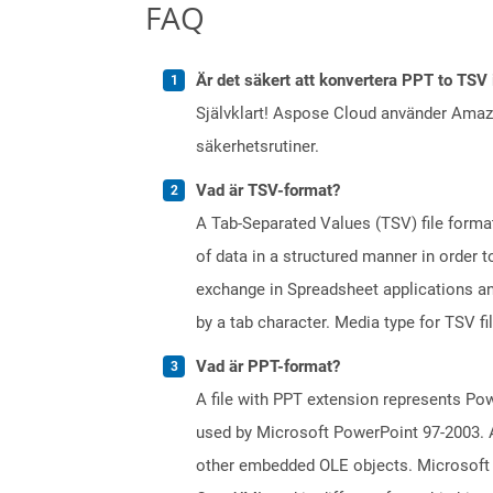
FAQ
Är det säkert att konvertera PPT to TSV 
Självklart! Aspose Cloud använder Ama
säkerhetsrutiner.
Vad är TSV-format?
A Tab-Separated Values (TSV) file format 
of data in a structured manner in order 
exchange in Spreadsheet applications and 
by a tab character. Media type for TSV fi
Vad är PPT-format?
A file with PPT extension represents Powe
used by Microsoft PowerPoint 97-2003. A 
other embedded OLE objects. Microsoft 