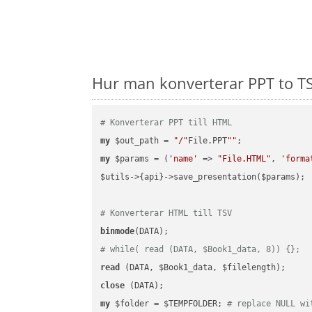
Hur man konverterar PPT to TS
# Konverterar PPT till HTML
my
 $out_path = 
"/"
File.PPT
""
my
 $params = (
'name'
 => 
"File.HTML"
, 
'forma
$utils->{api}->save_presentation($params);

# Konverterar HTML till TSV
binmode
# while( read (DATA, $Book1_data, 8)) {};
read
close
my
 $folder = $TEMPFOLDER; 
# replace NULL wi