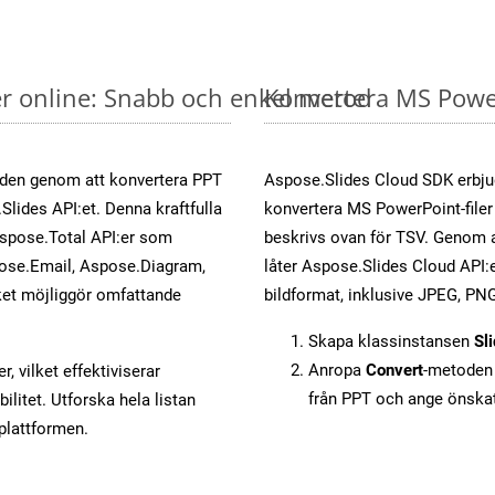
er online: Snabb och enkel metod
Konvertera MS PowerP
öden genom att konvertera PPT
Aspose.Slides Cloud SDK erbju
Slides API:et. Denna kraftfulla
konvertera MS PowerPoint-filer 
Aspose.Total API:er som
beskrivs ovan för TSV. Genom a
ose.Email, Aspose.Diagram,
låter Aspose.Slides Cloud API:er
et möjliggör omfattande
bildformat, inklusive JPEG, PNG
Skapa klassinstansen
Sl
Anropa
Convert
-metoden 
, vilket effektiviserar
från PPT och ange önska
litet. Utforska hela listan
-plattformen.