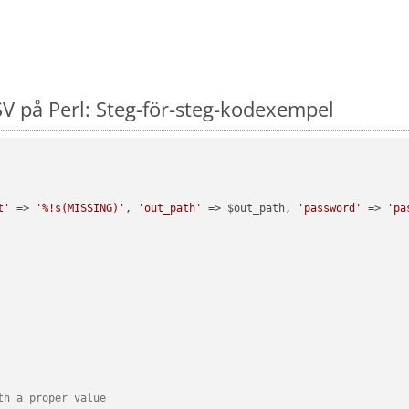
V på Perl: Steg-för-steg-kodexempel
t'
 => 
'%!s(MISSING)'
, 
'out_path'
 => $out_path, 
'password'
 => 
'pa
th a proper value