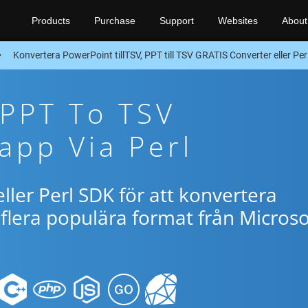
Products
Purchase
Support
Websites
About
Konvertera PowerPoint tillTSV, PPT till TSV GRATIS Converter eller Pe
 PPT To TSV
app Via Perl
ller Perl SDK för att konvertera
flera populära format från Microso