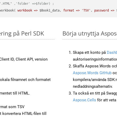
".HTML" ,'folder' =>$folder) ;  
workbook( 
workbook =>
 $Book1_data, 
format =>
'TSV'
, 
password =>
 
ering på Perl SDK
Börja utnyttja Aspos
Skapa ett konto på
Dash
lient ID, Client API, version
auktoriseringsinformatio
Skaffa Aspose.Words och 
Aspose.Words GitHub
o
okala filnamnet och formatet
kompilera/använda SDK:n s
nedladdningsalternativ.
mentet till HTML.
Ta också en titt på Swag
Aspose.Cells
för att vet
ormat som TSV
t konvertera HTML-filen till