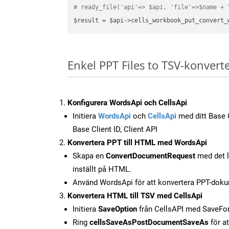
# ready_file('api'=> $api, 'file'=>$name + 
$result = $api->cells_workbook_put_convert_
Enkel PPT Files to TSV-konvert
Konfigurera WordsApi och CellsApi
Initiera
WordsApi
och
CellsApi
med ditt Base C
Base Client ID, Client API
Konvertera PPT till HTML med WordsApi
Skapa en
ConvertDocumentRequest
med det l
inställt på HTML.
Använd WordsApi för att konvertera PPT-doku
Konvertera HTML till TSV med CellsApi
Initiera
SaveOption
från CellsAPI med SaveF
Ring
cellsSaveAsPostDocumentSaveAs
för at