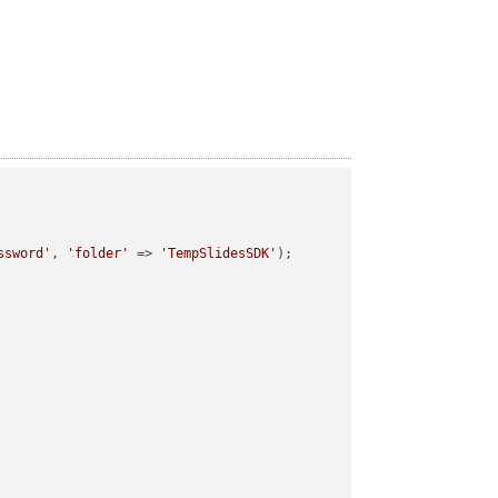
ssword'
, 
'folder'
 => 
'TempSlidesSDK'
);
