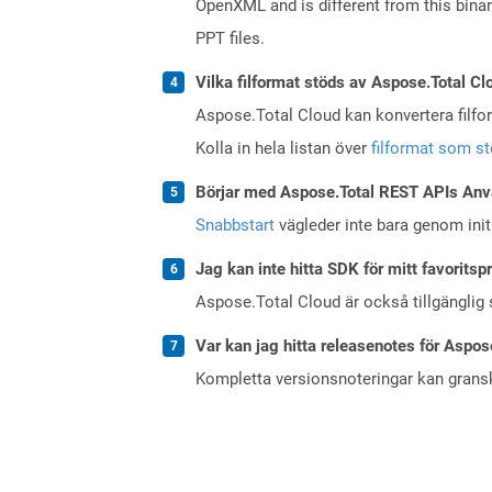
OpenXML and is different from this bina
PPT files.
Vilka filformat stöds av Aspose.Total Cl
Aspose.Total Cloud kan konvertera filform
Kolla in hela listan över
filformat som s
Börjar med Aspose.Total REST APIs Anv
Snabbstart
vägleder inte bara genom initi
Jag kan inte hitta SDK för mitt favoritsp
Aspose.Total Cloud är också tillgänglig
Var kan jag hitta releasenotes för Aspos
Kompletta versionsnoteringar kan gran