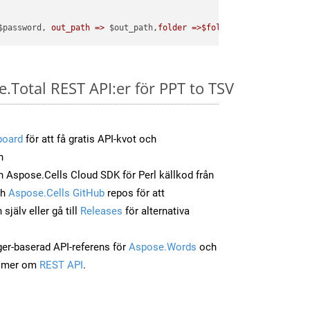
$password, 
out_path =>
 $out_path,
folder =>$folder
e.Total REST API:er för PPT to TSV
board
för att få gratis API-kvot och
n
Aspose.Cells Cloud SDK för Perl källkod från
ch
Aspose.Cells GitHub
repos för att
jälv eller gå till
Releases
för alternativa
ger-baserad API-referens för
Aspose.Words
och
a mer om
REST API
.