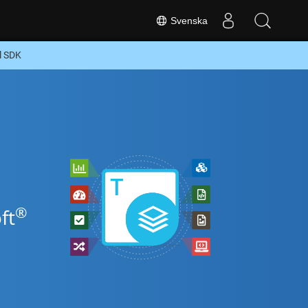
Svenska
rl SDK
®
ft