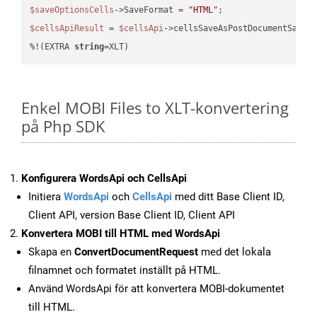
$saveOptionsCells
->SaveFormat = 
"HTML"
$cellsApiResult
 = 
$cellsApi
->cellsSaveAsPostDocumentSaveA
%!(EXTRA 
string
=XLT)
Enkel MOBI Files to XLT-konvertering
på Php SDK
Konfigurera WordsApi och CellsApi
Initiera
WordsApi
och
CellsApi
med ditt Base Client ID,
Client API, version Base Client ID, Client API
Konvertera MOBI till HTML med WordsApi
Skapa en
ConvertDocumentRequest
med det lokala
filnamnet och formatet inställt på HTML.
Använd WordsApi för att konvertera MOBI-dokumentet
till HTML.