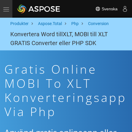
Svenska
Toggle navigation
Produkter
Aspose.Total
Php
Conversion
Konvertera Word tillXLT, MOBI till XLT
GRATIS Converter eller PHP SDK
Gratis Online
MOBI To XLT
Konverteringsapp
Via Php