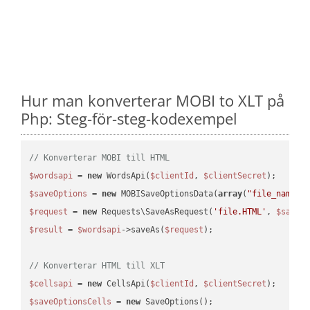
Hur man konverterar MOBI to XLT på
Php: Steg-för-steg-kodexempel
// Konverterar MOBI till HTML
$wordsapi
 = 
new
 WordsApi(
$clientId
, 
$clientSecret
$saveOptions
 = 
new
 MOBISaveOptionsData(
array
(
"file_name"
 
$request
 = 
new
 Requests\SaveAsRequest(
'file.HTML'
, 
$saveO
$result
 = 
$wordsapi
->saveAs(
$request
);

// Konverterar HTML till XLT
$cellsapi
 = 
new
 CellsApi(
$clientId
, 
$clientSecret
$saveOptionsCells
 = 
new