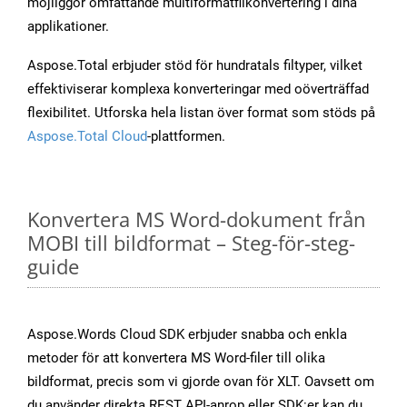
möjliggör omfattande multiformatfilkonvertering i dina
applikationer.
Aspose.Total erbjuder stöd för hundratals filtyper, vilket
effektiviserar komplexa konverteringar med oöverträffad
flexibilitet. Utforska hela listan över format som stöds på
Aspose.Total Cloud
-plattformen.
Konvertera MS Word-dokument från
MOBI till bildformat – Steg-för-steg-
guide
Aspose.Words Cloud SDK erbjuder snabba och enkla
metoder för att konvertera MS Word-filer till olika
bildformat, precis som vi gjorde ovan för XLT. Oavsett om
du använder direkta REST API-anrop eller SDK:er kan du