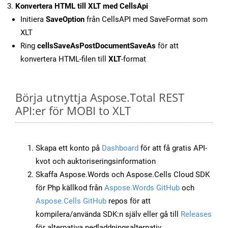
Konvertera HTML till XLT med CellsApi
Initiera
SaveOption
från CellsAPI med SaveFormat som
XLT
Ring
cellsSaveAsPostDocumentSaveAs
för att
konvertera HTML-filen till
XLT
-format
Börja utnyttja Aspose.Total REST
API:er för MOBI to XLT
Skapa ett konto på
Dashboard
för att få gratis API-
kvot och auktoriseringsinformation
Skaffa Aspose.Words och Aspose.Cells Cloud SDK
för Php källkod från
Aspose.Words GitHub
och
Aspose.Cells GitHub
repos för att
kompilera/använda SDK:n själv eller gå till
Releases
för alternativa nedladdningsalternativ.