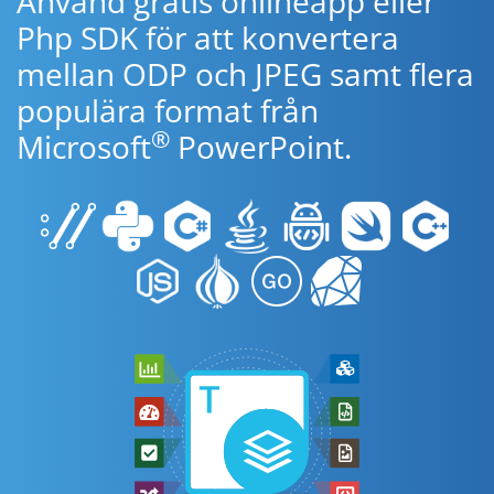
Använd gratis onlineapp eller
Php SDK för att konvertera
mellan ODP och JPEG samt flera
populära format från
®
Microsoft
PowerPoint.