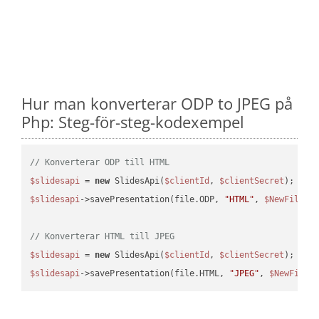
Hur man konverterar ODP to JPEG på
Php: Steg-för-steg-kodexempel
// Konverterar ODP till HTML
$slidesapi
 = 
new
 SlidesApi(
$clientId
, 
$clientSecret
$slidesapi
->savePresentation(file.ODP, 
"HTML"
, 
$NewFile
);

// Konverterar HTML till JPEG
$slidesapi
 = 
new
 SlidesApi(
$clientId
, 
$clientSecret
$slidesapi
->savePresentation(file.HTML, 
"JPEG"
, 
$NewFile