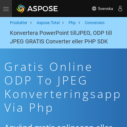
Svenska
Toggle navigation
Produkter
Aspose.Total
Php
Conversion
Konvertera PowerPoint tillJPEG, ODP till
JPEG GRATIS Converter eller PHP SDK
Gratis Online
ODP To JPEG
Konverteringsapp
Via Php