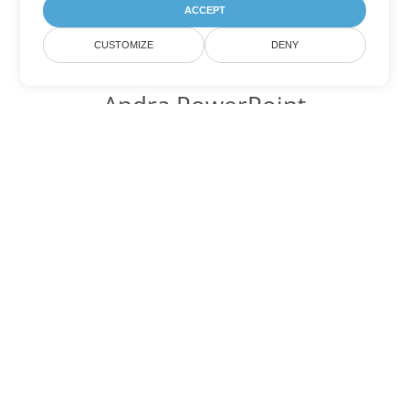
ACCEPT
CUSTOMIZE
DENY
Andra PowerPoint
konverteringsalternativ
Konvertera ODP till DOC
DOC:
Microsoft Word Binary Format
Konvertera ODP till DOT
DOT:
Microsoft Word Template Files
Konvertera ODP till DOCX
DOCX:
Office 2007+ Word Document
Konvertera ODP till DOCM