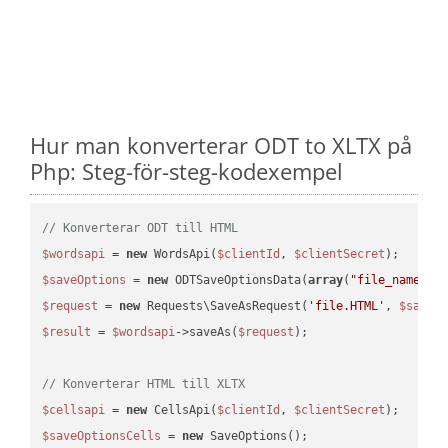
Hur man konverterar ODT to XLTX på
Php: Steg-för-steg-kodexempel
// Konverterar ODT till HTML
$wordsapi
 = 
new
 WordsApi(
$clientId
, 
$clientSecret
$saveOptions
 = 
new
 ODTSaveOptionsData(
array
(
"file_name"
 =
$request
 = 
new
 Requests\SaveAsRequest(
'file.HTML'
, 
$saveO
$result
 = 
$wordsapi
->saveAs(
$request
);

// Konverterar HTML till XLTX
$cellsapi
 = 
new
 CellsApi(
$clientId
, 
$clientSecret
$saveOptionsCells
 = 
new