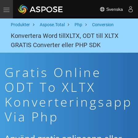
Svenska
Toggle navigation
Produkter
Aspose.Total
Php
Conversion
Konvertera Word tillXLTX, ODT till XLTX
GRATIS Converter eller PHP SDK
Gratis Online
ODT To XLTX
Konverteringsapp
Via Php