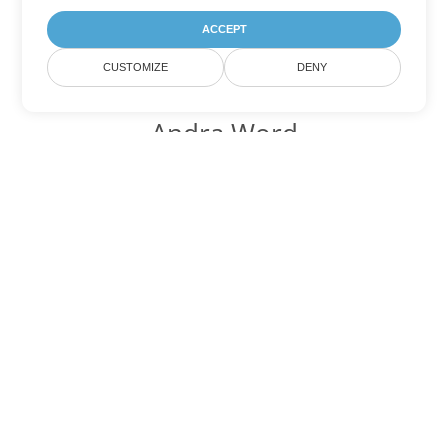
ACCEPT
CUSTOMIZE
DENY
Andra Word
konverteringsalternativ
Konvertera ODT till DOC
DOC:
Microsoft Word Binary Format
Konvertera ODT till DOT
DOT:
Microsoft Word Template Files
Konvertera ODT till DOCX
DOCX:
Office 2007+ Word Document