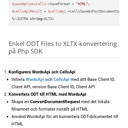
$saveOptionsCells
->SaveFormat = 
"HTML"
$cellsApiResult
 = 
$cellsApi
->cellsSaveAsPostDocumentSaveA
%!(EXTRA 
string
=XLTX)
Enkel ODT Files to XLTX-konvertering
på Php SDK
Konfigurera WordsApi och CellsApi
Initiera
WordsApi
och
CellsApi
med ditt Base Client ID,
Client API, version Base Client ID, Client API
Konvertera ODT till HTML med WordsApi
Skapa en
ConvertDocumentRequest
med det lokala
filnamnet och formatet inställt på HTML.
Använd WordsApi för att konvertera ODT-dokumentet till
HTML.