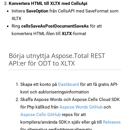
Konvertera HTML till XLTX med CellsApi
Initiera
SaveOption
från CellsAPI med SaveFormat som
XLTX
Ring
cellsSaveAsPostDocumentSaveAs
för att
konvertera HTML-filen till
XLTX
-format
Börja utnyttja Aspose.Total REST
API:er för ODT to XLTX
Skapa ett konto på
Dashboard
för att få gratis API-
kvot och auktoriseringsinformation
Skaffa Aspose.Words och Aspose.Cells Cloud SDK
för Php källkod från
Aspose.Words GitHub
och
Aspose.Cells GitHub
repos för att
kompilera/använda SDK:n själv eller gå till
Releases
för alternativa nedladdningsalternativ.