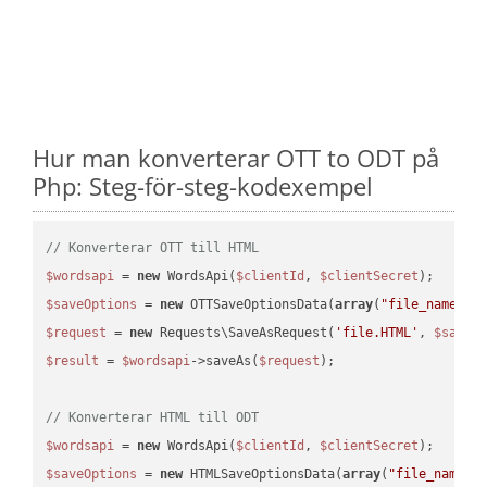
Hur man konverterar OTT to ODT på
Php: Steg-för-steg-kodexempel
// Konverterar OTT till HTML
$wordsapi
 = 
new
 WordsApi(
$clientId
, 
$clientSecret
$saveOptions
 = 
new
 OTTSaveOptionsData(
array
(
"file_name"
 =
$request
 = 
new
 Requests\SaveAsRequest(
'file.HTML'
, 
$saveO
$result
 = 
$wordsapi
->saveAs(
$request
);

// Konverterar HTML till ODT
$wordsapi
 = 
new
 WordsApi(
$clientId
, 
$clientSecret
$saveOptions
 = 
new
 HTMLSaveOptionsData(
array
(
"file_name"
 