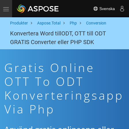
Svenska
Toggle navigation
Produkter
Aspose.Total
Php
Conversion
Konvertera Word tillODT, OTT till ODT
GRATIS Converter eller PHP SDK
Gratis Online
OTT To ODT
Konverteringsapp
Via Php