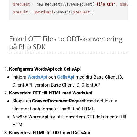
$request
 = 
new
 Requests\SaveAsRequest(
'file.ODT'
, 
$saveOp
$result
 = 
$wordsapi
->saveAs(
$request
Enkel OTT Files to ODT-konvertering
på Php SDK
Konfigurera WordsApi och CellsApi
Initiera
WordsApi
och
CellsApi
med ditt Base Client ID,
Client API, version Base Client ID, Client API
Konvertera OTT till HTML med WordsApi
Skapa en
ConvertDocumentRequest
med det lokala
filnamnet och formatet inställt på HTML.
Använd WordsApi för att konvertera OTT-dokumentet till
HTML.
Konvertera HTML till ODT med CellsApi