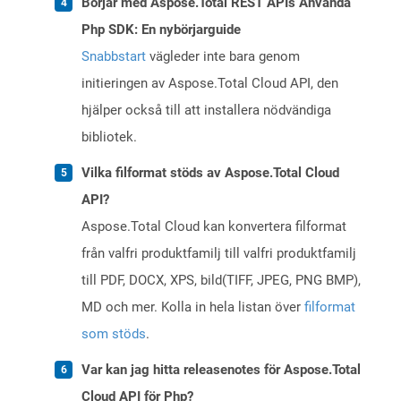
Börjar med Aspose.Total REST APIs Använda
Php SDK: En nybörjarguide
Snabbstart
vägleder inte bara genom
initieringen av Aspose.Total Cloud API, den
hjälper också till att installera nödvändiga
bibliotek.
Vilka filformat stöds av Aspose.Total Cloud
API?
Aspose.Total Cloud kan konvertera filformat
från valfri produktfamilj till valfri produktfamilj
till PDF, DOCX, XPS, bild(TIFF, JPEG, PNG BMP),
MD och mer. Kolla in hela listan över
filformat
som stöds
.
Var kan jag hitta releasenotes för Aspose.Total
Cloud API för Php?