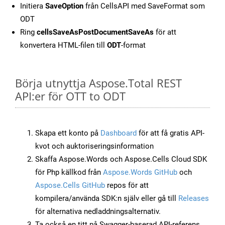
Initiera
SaveOption
från CellsAPI med SaveFormat som
ODT
Ring
cellsSaveAsPostDocumentSaveAs
för att
konvertera HTML-filen till
ODT
-format
Börja utnyttja Aspose.Total REST
API:er för OTT to ODT
Skapa ett konto på
Dashboard
för att få gratis API-
kvot och auktoriseringsinformation
Skaffa Aspose.Words och Aspose.Cells Cloud SDK
för Php källkod från
Aspose.Words GitHub
och
Aspose.Cells GitHub
repos för att
kompilera/använda SDK:n själv eller gå till
Releases
för alternativa nedladdningsalternativ.
Ta också en titt på Swagger-baserad API-referens