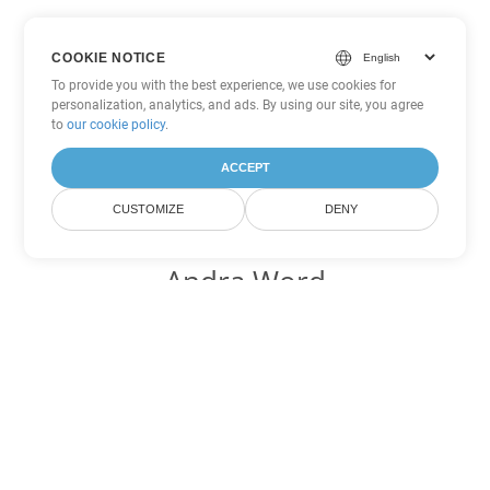
COOKIE NOTICE
To provide you with the best experience, we use cookies for
personalization, analytics, and ads. By using our site, you agree
to
our cookie policy
.
ACCEPT
CUSTOMIZE
DENY
Andra Word
konverteringsalternativ
Konvertera OTT till DOC
DOC:
Microsoft Word Binary Format
Konvertera OTT till DOT