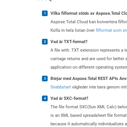
Vilka filformat stöds av Aspose.Total Cl
Aspose.Total Cloud kan konvertera filform
Kolla in hela listan över
filformat som s
Vad är TXT-format?
A file with .TXT extension represents a 
carriage returns and are used for better
application on different operating syste
Börjar med Aspose.Total REST APIs Anv
Snabbstart
vägleder inte bara genom initi
Vad är SXC-format?
The file format SXC(Sun XML Calc) belong
is an XML based spreadsheet file format.
because it automatically individualizes 