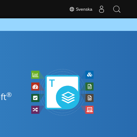
Svenska
®
ft