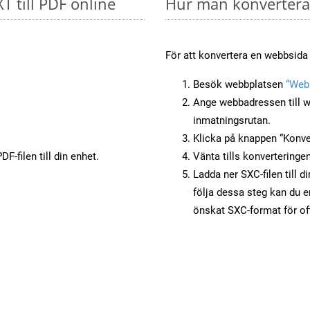
T till PDF online
Hur man konverterar
För att konvertera en webbsida t
Besök webbplatsen
“Webb
Ange webbadressen till w
inmatningsrutan.
Klicka på knappen “Konver
F-filen till din enhet.
Vänta tills konverteringen
Ladda ner SXC-filen till d
följa dessa steg kan du e
önskat SXC-format för of