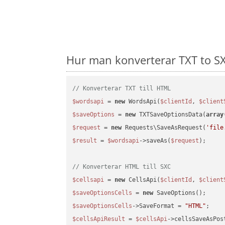
Hur man konverterar TXT to SX
// Konverterar TXT till HTML
$wordsapi
 = 
new
 WordsApi(
$clientId
, 
$client
$saveOptions
 = 
new
 TXTSaveOptionsData(
array
$request
 = 
new
 Requests\SaveAsRequest(
'file
$result
 = 
$wordsapi
->saveAs(
$request
);

// Konverterar HTML till SXC
$cellsapi
 = 
new
 CellsApi(
$clientId
, 
$client
$saveOptionsCells
 = 
new
$saveOptionsCells
->SaveFormat = 
"HTML"
$cellsApiResult
 = 
$cellsApi
->cellsSaveAsPos