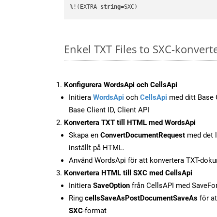
%!(EXTRA 
string
=SXC)
Enkel TXT Files to SXC-konver
Konfigurera WordsApi och CellsApi
Initiera
WordsApi
och
CellsApi
med ditt Base C
Base Client ID, Client API
Konvertera TXT till HTML med WordsApi
Skapa en
ConvertDocumentRequest
med det l
inställt på HTML.
Använd WordsApi för att konvertera TXT-doku
Konvertera HTML till SXC med CellsApi
Initiera
SaveOption
från CellsAPI med SaveF
Ring
cellsSaveAsPostDocumentSaveAs
för at
SXC
-format