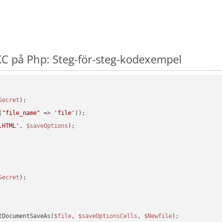
C på Php: Steg-för-steg-kodexempel
Secret
(
"file_name"
 => 
'file'
.HTML'
, 
$saveOptions
Secret
tDocumentSaveAs(
$file
, 
$saveOptionsCells
, 
$Newfile
);
