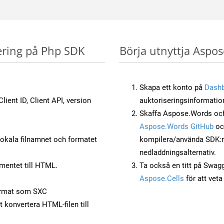
tering på Php SDK
Börja utnyttja Aspos
Skapa ett konto på
Dash
lient ID, Client API, version
auktoriseringsinformatio
Skaffa Aspose.Words och
Aspose.Words GitHub
o
okala filnamnet och formatet
kompilera/använda SDK:n s
nedladdningsalternativ.
mentet till HTML.
Ta också en titt på Swag
Aspose.Cells
för att vet
ormat som SXC
t konvertera HTML-filen till