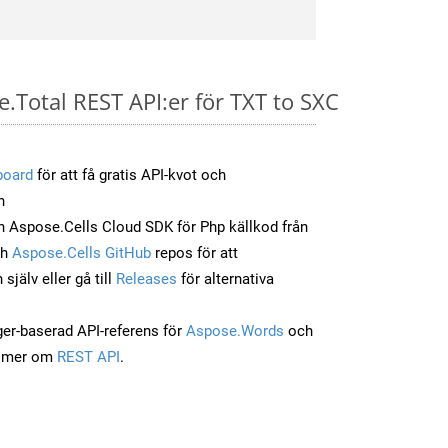
e.Total REST API:er för TXT to SXC
board
för att få gratis API-kvot och
n
 Aspose.Cells Cloud SDK för Php källkod från
ch
Aspose.Cells GitHub
repos för att
jälv eller gå till
Releases
för alternativa
ger-baserad API-referens för
Aspose.Words
och
a mer om
REST API
.