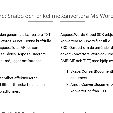
ine: Snabb och enkel metod
Konvertera MS Word-
öden genom att konvertera TXT
Aspose.Words Cloud SDK erbjud
.Words API:et. Denna kraftfulla
konvertera MS Word-filer till ol
Aspose.Total API:er som
SXC. Oavsett om du använder di
se.Slides, Aspose.Diagram,
enkelt konvertera Word-dokument
et möjliggör omfattande
BMP, GIF och TIFF, med hjälp 
Skapa
ConvertDocument
dokument
, vilket effektiviserar
Anrop
ConvertDocument
litet. Utforska hela listan
konvertering från TXT
-plattformen.