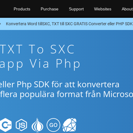
Products
Purchase
Support
Websites
About
Konvertera Word tillSXC, TXT till SXC GRATIS Converter eller PHP SDK
 TXT To SXC
app Via Php
ller Php SDK för att konvertera
flera populära format från Microso