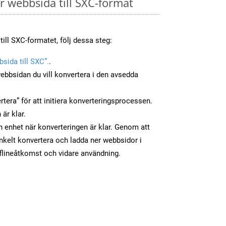
 webbsida till SXC-format
ill SXC-formatet, följ dessa steg:
sida till SXC”.
.
ebbsidan du vill konvertera i den avsedda
tera” för att initiera konverteringsprocessen.
 är klar.
in enhet när konverteringen är klar. Genom att
nkelt konvertera och ladda ner webbsidor i
flineåtkomst och vidare användning.