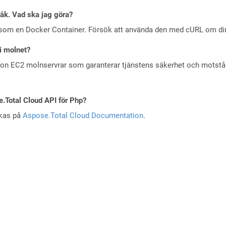
råk. Vad ska jag göra?
 som en Docker Container. Försök att använda den med cURL om din 
i molnet?
zon EC2 molnservrar som garanterar tjänstens säkerhet och motst
e.Total Cloud API för Php?
skas på
Aspose.Total Cloud Documentation
.