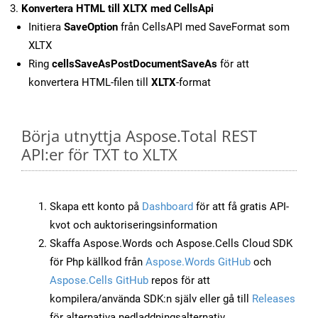
Konvertera HTML till XLTX med CellsApi
Initiera
SaveOption
från CellsAPI med SaveFormat som
XLTX
Ring
cellsSaveAsPostDocumentSaveAs
för att
konvertera HTML-filen till
XLTX
-format
Börja utnyttja Aspose.Total REST
API:er för TXT to XLTX
Skapa ett konto på
Dashboard
för att få gratis API-
kvot och auktoriseringsinformation
Skaffa Aspose.Words och Aspose.Cells Cloud SDK
för Php källkod från
Aspose.Words GitHub
och
Aspose.Cells GitHub
repos för att
kompilera/använda SDK:n själv eller gå till
Releases
för alternativa nedladdningsalternativ.