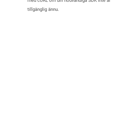
med cURL om din nödvändiga SDK inte är
tillgänglig ännu.