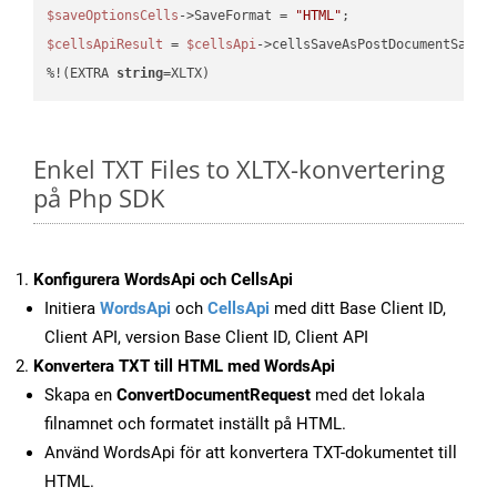
$saveOptionsCells
->SaveFormat = 
"HTML"
$cellsApiResult
 = 
$cellsApi
->cellsSaveAsPostDocumentSaveA
%!(EXTRA 
string
=XLTX)
Enkel TXT Files to XLTX-konvertering
på Php SDK
Konfigurera WordsApi och CellsApi
Initiera
WordsApi
och
CellsApi
med ditt Base Client ID,
Client API, version Base Client ID, Client API
Konvertera TXT till HTML med WordsApi
Skapa en
ConvertDocumentRequest
med det lokala
filnamnet och formatet inställt på HTML.
Använd WordsApi för att konvertera TXT-dokumentet till
HTML.