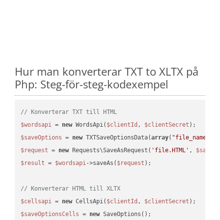
Hur man konverterar TXT to XLTX på
Php: Steg-för-steg-kodexempel
// Konverterar TXT till HTML
$wordsapi
 = 
new
 WordsApi(
$clientId
, 
$clientSecret
$saveOptions
 = 
new
 TXTSaveOptionsData(
array
(
"file_name"
 =
$request
 = 
new
 Requests\SaveAsRequest(
'file.HTML'
, 
$saveO
$result
 = 
$wordsapi
->saveAs(
$request
);

// Konverterar HTML till XLTX
$cellsapi
 = 
new
 CellsApi(
$clientId
, 
$clientSecret
$saveOptionsCells
 = 
new