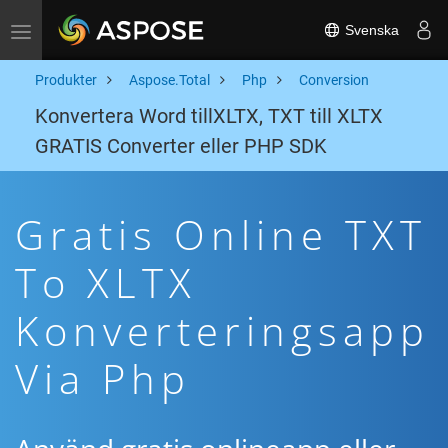
Svenska
Toggle navigation
Produkter
Aspose.Total
Php
Conversion
Konvertera Word tillXLTX, TXT till XLTX
GRATIS Converter eller PHP SDK
Gratis Online TXT
To XLTX
Konverteringsapp
Via Php