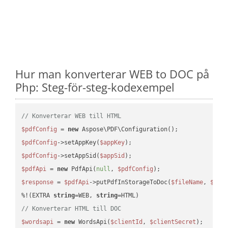
Hur man konverterar WEB to DOC på
Php: Steg-för-steg-kodexempel
// Konverterar WEB till HTML
$pdfConfig
 = 
new
$pdfConfig
->setAppKey(
$appKey
$pdfConfig
->setAppSid(
$appSid
$pdfApi
 = 
new
 PdfApi(
null
, 
$pdfConfig
$response
 = 
$pdfApi
->putPdfInStorageToDoc(
$fileName
, 
$des
%!(EXTRA 
string
=WEB, 
string
// Konverterar HTML till DOC
$wordsapi
 = 
new
 WordsApi(
$clientId
, 
$clientSecret