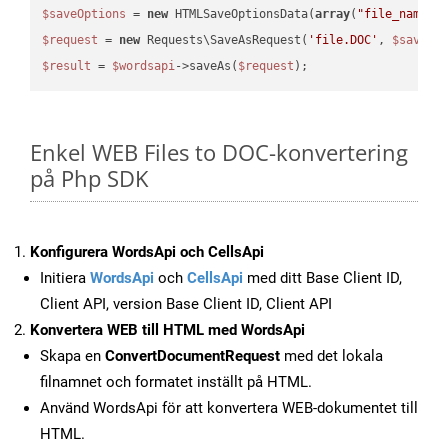
$saveOptions
 = 
new
 HTMLSaveOptionsData(
array
(
"file_name"
 
$request
 = 
new
 Requests\SaveAsRequest(
'file.DOC'
, 
$saveOp
$result
 = 
$wordsapi
->saveAs(
$request
Enkel WEB Files to DOC-konvertering
på Php SDK
Konfigurera WordsApi och CellsApi
Initiera
WordsApi
och
CellsApi
med ditt Base Client ID,
Client API, version Base Client ID, Client API
Konvertera WEB till HTML med WordsApi
Skapa en
ConvertDocumentRequest
med det lokala
filnamnet och formatet inställt på HTML.
Använd WordsApi för att konvertera WEB-dokumentet till
HTML.