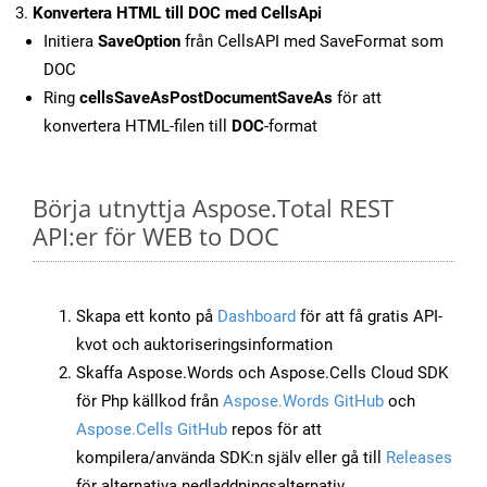
Konvertera HTML till DOC med CellsApi
Initiera
SaveOption
från CellsAPI med SaveFormat som
DOC
Ring
cellsSaveAsPostDocumentSaveAs
för att
konvertera HTML-filen till
DOC
-format
Börja utnyttja Aspose.Total REST
API:er för WEB to DOC
Skapa ett konto på
Dashboard
för att få gratis API-
kvot och auktoriseringsinformation
Skaffa Aspose.Words och Aspose.Cells Cloud SDK
för Php källkod från
Aspose.Words GitHub
och
Aspose.Cells GitHub
repos för att
kompilera/använda SDK:n själv eller gå till
Releases
för alternativa nedladdningsalternativ.