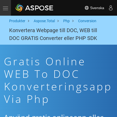
Svenska
Toggle navigation
Produkter
Aspose.Total
Php
Conversion
Konvertera Webpage till DOC, WEB till
DOC GRATIS Converter eller PHP SDK
Gratis Online
WEB To DOC
Konverteringsapp
Via Php