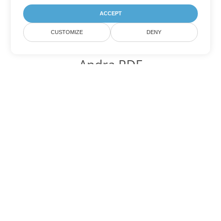
ACCEPT
CUSTOMIZE
DENY
Andra PDF
konverteringsalternativ
Konvertera WEB till DOC
DOC:
Microsoft Word Binary Format
Konvertera WEB till DOT
DOT:
Microsoft Word Template Files
Konvertera WEB till DOCX
DOCX:
Office 2007+ Word Document