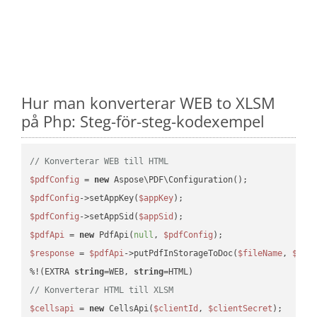
Hur man konverterar WEB to XLSM
på Php: Steg-för-steg-kodexempel
// Konverterar WEB till HTML
$pdfConfig
 = 
new
$pdfConfig
->setAppKey(
$appKey
$pdfConfig
->setAppSid(
$appSid
$pdfApi
 = 
new
 PdfApi(
null
, 
$pdfConfig
$response
 = 
$pdfApi
->putPdfInStorageToDoc(
$fileName
, 
$des
%!(EXTRA 
string
=WEB, 
string
// Konverterar HTML till XLSM
$cellsapi
 = 
new
 CellsApi(
$clientId
, 
$clientSecret