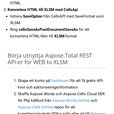
HTML.
Konvertera HTML till XLSM med CellsApi
Initiera
SaveOption
från CellsAPI med SaveFormat som
XLSM
Ring
cellsSaveAsPostDocumentSaveAs
för att
konvertera HTML-filen till
XLSM
-format
Börja utnyttja Aspose.Total REST
API:er för WEB to XLSM
Skapa ett konto på
Dashboard
för att få gratis API-
kvot och auktoriseringsinformation
Skaffa Aspose.Words och Aspose.Cells Cloud SDK
för Php källkod från
Aspose.Words GitHub
och
Aspose.Cells GitHub
repos för att
kompilera/använda SDK:n själv eller gå till
Releases