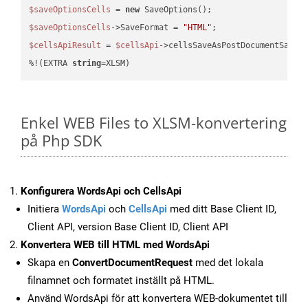
$saveOptionsCells
 = 
new
$saveOptionsCells
->SaveFormat = 
"HTML"
$cellsApiResult
 = 
$cellsApi
->cellsSaveAsPostDocumentSaveA
%!(EXTRA 
string
=XLSM)
Enkel WEB Files to XLSM-konvertering
på Php SDK
Konfigurera WordsApi och CellsApi
Initiera
WordsApi
och
CellsApi
med ditt Base Client ID,
Client API, version Base Client ID, Client API
Konvertera WEB till HTML med WordsApi
Skapa en
ConvertDocumentRequest
med det lokala
filnamnet och formatet inställt på HTML.
Använd WordsApi för att konvertera WEB-dokumentet till