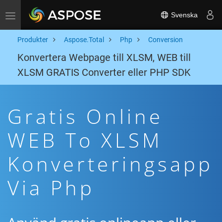
Svenska
Toggle navigation
Produkter
Aspose.Total
Php
Conversion
Konvertera Webpage till XLSM, WEB till
XLSM GRATIS Converter eller PHP SDK
Gratis Online
WEB To XLSM
Konverteringsapp
Via Php