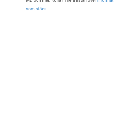
MD och mer. Kolla in hela listan över
filformat
som stöds
.