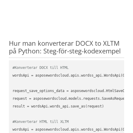
Hur man konverterar DOCX to XLTM
på Python: Steg-för-steg-kodexempel
#Konverterar DOCX till HTML
wordsApi
 = asposewordscloud.apis.wordss_api.WordsApi(GetC
request_save_options_data
 = asposewordscloud.HtmlSaveOpti
request
result
 = wordsApi.words_api.save_as(request)

#Konverterar HTML till XLTM
wordsApi
 = asposewordscloud.apis.wordss_api.WordsApi(GetC