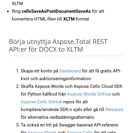
XLTM
Ring
cellsSaveAsPostDocumentSaveAs
för att
konvertera HTML-filen till
XLTM
-format
Börja utnyttja Aspose.Total REST
API:er för DOCX to XLTM
Skapa ett konto på
Dashboard
för att få gratis API-
kvot och auktoriseringsinformation
Skaffa Aspose.Words och Aspose.Cells Cloud SDK
för Python källkod från
Aspose.Words GitHub
och
Aspose.Cells GitHub
repos för att
kompilera/använda SDK:n själv eller gå till
Releases
för alternativa nedladdningsalternativ.
Ta också en titt på Swagger-baserad API-referens
för
Aspose.Words
och
Aspose.Cells
för att veta