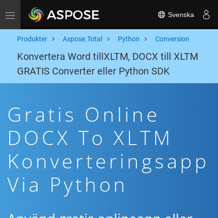
Svenska
Toggle navigation
Produkter
Aspose.Total
Python
Conversion
Konvertera Word tillXLTM, DOCX till XLTM
GRATIS Converter eller Python SDK
Gratis Online
DOCX To XLTM
Konverteringsapp
Via Python