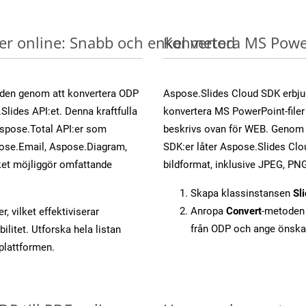
er online: Snabb och enkel metod
Konvertera MS PowerP
öden genom att konvertera ODP
Aspose.Slides Cloud SDK erbju
Slides API:et. Denna kraftfulla
konvertera MS PowerPoint-filer 
Aspose.Total API:er som
beskrivs ovan för WEB. Genom a
ose.Email, Aspose.Diagram,
SDK:er låter Aspose.Slides Clou
et möjliggör omfattande
bildformat, inklusive JPEG, PNG
Skapa klassinstansen
Sl
Anropa
Convert
-metoden 
, vilket effektiviserar
från ODP och ange önska
litet. Utforska hela listan
-plattformen.