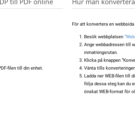
DP till PDF online
Hur man konverterar
För att konvertera en webbsida 
Besök webbplatsen
“Webb
Ange webbadressen till w
inmatningsrutan.
Klicka på knappen “Konver
F-filen till din enhet.
Vänta tills konverteringen
Ladda ner WEB-filen till 
följa dessa steg kan du e
önskat WEB-format för of