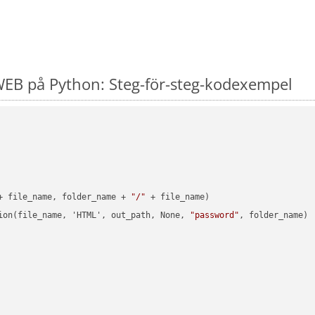
EB på Python: Steg-för-steg-kodexempel
+ file_name, folder_name + 
"/"
 + file_name)

ion(file_name, 'HTML', out_path, None, 
"password"
, folder_name)
