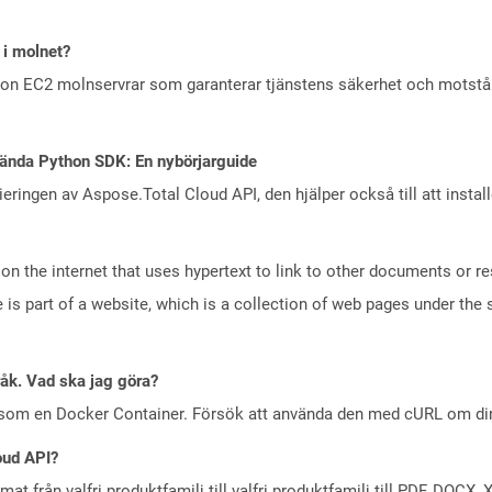
 i molnet?
zon EC2 molnservrar som garanterar tjänstens säkerhet och motst
ända Python SDK: En nybörjarguide
eringen av Aspose.Total Cloud API, den hjälper också till att instal
n the internet that uses hypertext to link to other documents or r
is part of a website, which is a collection of web pages under th
råk. Vad ska jag göra?
 som en Docker Container. Försök att använda den med cURL om din 
oud API?
at från valfri produktfamilj till valfri produktfamilj till PDF, DOC