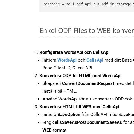
Enkel ODP Files to WEB-konve
Konfigurera WordsApi och CellsApi
Initiera
WordsApi
och
CellsApi
med ditt Base C
Base Client ID, Client API
Konvertera ODP till HTML med WordsApi
Skapa en
ConvertDocumentRequest
med det l
inställt på HTML.
Använd WordsApi för att konvertera ODP-doku
Konvertera HTML till WEB med CellsApi
Initiera
SaveOption
från CellsAPI med SaveF
Ring
cellsSaveAsPostDocumentSaveAs
för at
WEB
-format