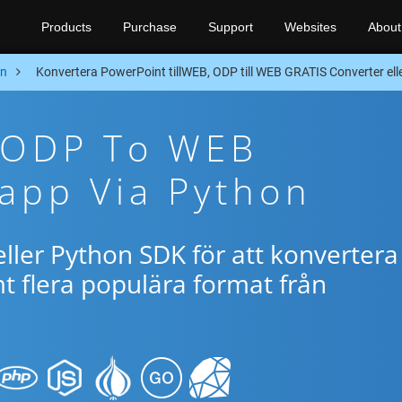
Products
Purchase
Support
Websites
About
on
Konvertera PowerPoint tillWEB, ODP till WEB GRATIS Converter el
e ODP To WEB
app Via Python
ller Python SDK för att konvertera
 flera populära format från