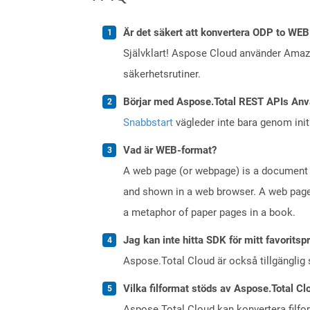
Är det säkert att konvertera ODP to WEB
Självklart! Aspose Cloud använder Ama
säkerhetsrutiner.
Börjar med Aspose.Total REST APIs Anv
Snabbstart
vägleder inte bara genom initi
Vad är WEB-format?
A web page (or webpage) is a document o
and shown in a web browser. A web page 
a metaphor of paper pages in a book.
Jag kan inte hitta SDK för mitt favoritsp
Aspose.Total Cloud är också tillgänglig
Vilka filformat stöds av Aspose.Total Cl
Aspose.Total Cloud kan konvertera filform