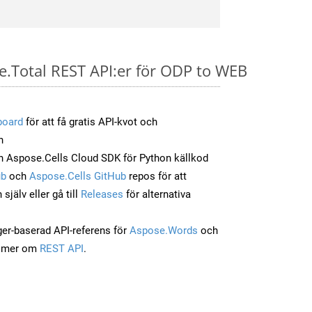
e.Total REST API:er för ODP to WEB
board
för att få gratis API-kvot och
n
 Aspose.Cells Cloud SDK för Python källkod
ub
och
Aspose.Cells GitHub
repos för att
jälv eller gå till
Releases
för alternativa
ger-baserad API-referens för
Aspose.Words
och
a mer om
REST API
.