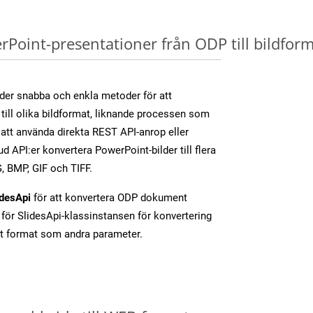
oint-presentationer från ODP till bildforma
der snabba och enkla metoder för att
till olika bildformat, liknande processen som
tt använda direkta REST API-anrop eller
d API:er konvertera PowerPoint-bilder till flera
, BMP, GIF och TIFF.
idesApi
för att konvertera ODP dokument
för SlidesApi-klassinstansen för konvertering
t format som andra parameter.