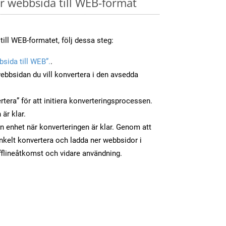
 webbsida till WEB-format
till WEB-formatet, följ dessa steg:
sida till WEB”.
.
ebbsidan du vill konvertera i den avsedda
tera” för att initiera konverteringsprocessen.
 är klar.
din enhet när konverteringen är klar. Genom att
nkelt konvertera och ladda ner webbsidor i
flineåtkomst och vidare användning.