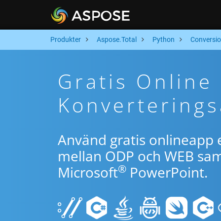
Produkter
Aspose.Total
Python
Conversi
Gratis Onlin
Konverterings
Använd gratis onlineapp e
mellan ODP och WEB samt
®
Microsoft
PowerPoint.