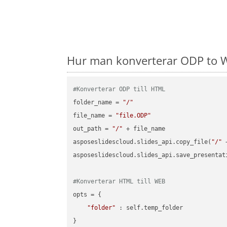
Hur man konverterar ODP to W
#Konverterar ODP till HTML
folder_name = 
"/"
file_name = 
"file.ODP"
out_path = 
"/"
 + file_name

asposeslidescloud.slides_api.copy_file(
"/"
 
asposeslidescloud.slides_api.save_presentat
#Konverterar HTML till WEB
opts = {

"folder"
 : self.temp_folder

}
