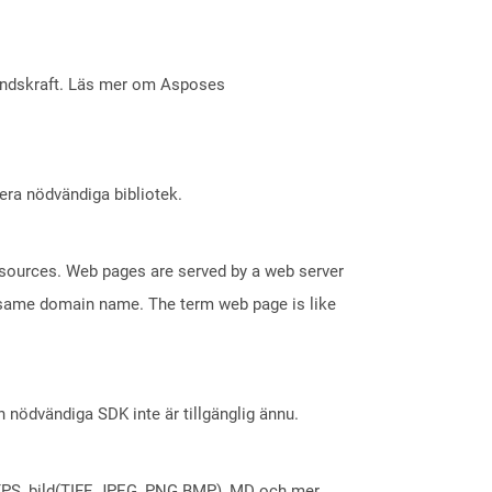
åndskraft. Läs mer om Asposes
lera nödvändiga bibliotek.
esources. Web pages are served by a web server
e same domain name. The term web page is like
nödvändiga SDK inte är tillgänglig ännu.
X, XPS, bild(TIFF, JPEG, PNG BMP), MD och mer.