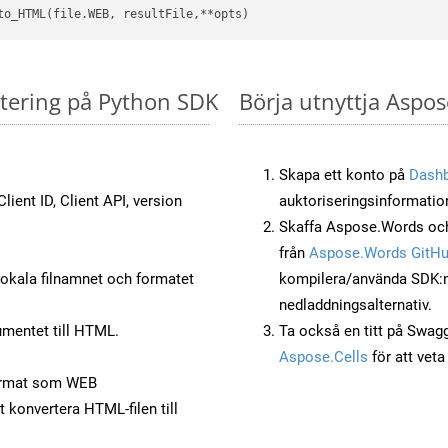
rtering på Python SDK
Börja utnyttja Aspos
Skapa ett konto på
Dash
lient ID, Client API, version
auktoriseringsinformatio
Skaffa Aspose.Words och
från
Aspose.Words GitH
okala filnamnet och formatet
kompilera/använda SDK:n s
nedladdningsalternativ.
mentet till HTML.
Ta också en titt på Swag
Aspose.Cells
för att vet
ormat som WEB
t konvertera HTML-filen till