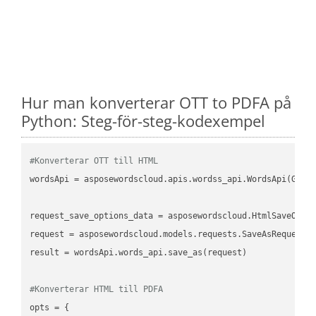
Hur man konverterar OTT to PDFA på
Python: Steg-för-steg-kodexempel
#Konverterar OTT till HTML
wordsApi = asposewordscloud.apis.wordss_api.WordsApi(GetC
request_save_options_data = asposewordscloud.HtmlSaveOptio
request = asposewordscloud.models.requests.SaveAsRequest(n
result = wordsApi.words_api.save_as(request)

#Konverterar HTML till PDFA
opts = {
