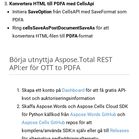
Konvertera HTML till PDFA med CellsApi
Initiera
SaveOption
från CellsAPI med SaveFormat som
PDFA
Ring
cellsSaveAsPostDocumentSaveAs
för att
konvertera HTML-filen till
PDFA
-format
Börja utnyttja Aspose.Total REST
API:er för OTT to PDFA
Skapa ett konto på
Dashboard
för att få gratis API-
kvot och auktoriseringsinformation
Skaffa Aspose.Words och Aspose.Cells Cloud SDK
för Python källkod från
Aspose.Words GitHub
och
Aspose.Cells GitHub
repos för att
kompilera/använda SDK:n själv eller gå till
Releases
för alternativa nedladdningsalternativ.