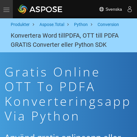
Svenska
Toggle navigation
Produkter
Aspose.Total
Python
Conversion
Konvertera Word tillPDFA, OTT till PDFA
GRATIS Converter eller Python SDK
Gratis Online
OTT To PDFA
Konverteringsapp
Via Python