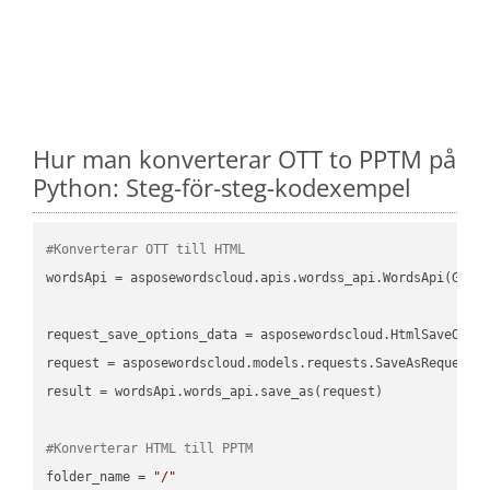
Hur man konverterar OTT to PPTM på
Python: Steg-för-steg-kodexempel
#Konverterar OTT till HTML
wordsApi = asposewordscloud.apis.wordss_api.WordsApi(GetC
request_save_options_data = asposewordscloud.HtmlSaveOptio
request = asposewordscloud.models.requests.SaveAsRequest(n
result = wordsApi.words_api.save_as(request)

#Konverterar HTML till PPTM
folder_name = 
"/"