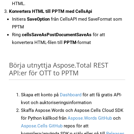
HTML.
Konvertera HTML till PPTM med CellsApi
Initiera
SaveOption
från CellsAPI med SaveFormat som
PPTM
Ring
cellsSaveAsPostDocumentSaveAs
för att
konvertera HTML-filen till
PPTM
-format
Börja utnyttja Aspose.Total REST
API:er för OTT to PPTM
Skapa ett konto på
Dashboard
för att få gratis API-
kvot och auktoriseringsinformation
Skaffa Aspose.Words och Aspose.Cells Cloud SDK
för Python källkod från
Aspose.Words GitHub
och
Aspose.Cells GitHub
repos för att
kompilera/använda SDK:n själv eller gå till
Releases