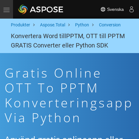
Svenska
Toggle navigation
Produkter
Aspose.Total
Python
Conversion
Konvertera Word tillPPTM, OTT till PPTM
GRATIS Converter eller Python SDK
Gratis Online
OTT To PPTM
Konverteringsapp
Via Python