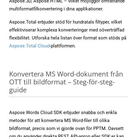
Aspose.3D, Aspose.HTML – vilket möjliggör omfattande
multiformatfilkonvertering i dina applikationer.
Aspose.Total erbjuder stöd för hundratals filtyper, vilket
effektiviserar komplexa konverteringar med oöverträffad
flexibilitet. Utforska hela listan över format som stöds på
Aspose.Total Cloud
-plattformen.
Konvertera MS Word-dokument från
OTT till bildformat – Steg-för-steg-
guide
Aspose.Words Cloud SDK erbjuder snabba och enkla
metoder för att konvertera MS Word-filer till olika
bildformat, precis som vi gjorde ovan för PPTM. Oavsett
om du använder direkta REST API-anrop eller SDK:er kan