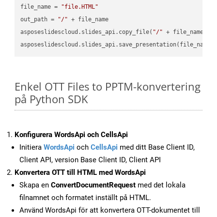
file_name = 
"file.HTML"
out_path = 
"/"
 + file_name

asposeslidescloud.slides_api.copy_file(
"/"
 + file_name, f
asposeslidescloud.slides_api.save_presentation(file_name,
Enkel OTT Files to PPTM-konvertering
på Python SDK
Konfigurera WordsApi och CellsApi
Initiera
WordsApi
och
CellsApi
med ditt Base Client ID,
Client API, version Base Client ID, Client API
Konvertera OTT till HTML med WordsApi
Skapa en
ConvertDocumentRequest
med det lokala
filnamnet och formatet inställt på HTML.
Använd WordsApi för att konvertera OTT-dokumentet till