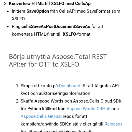
Konvertera HTML till XSLFO med CellsApi
Initiera
SaveOption
från CellsAPI med SaveFormat som
XSLFO
Ring
cellsSaveAsPostDocumentSaveAs
för att
konvertera HTML-filen till
XSLFO
-format
Börja utnyttja Aspose.Total REST
API:er för OTT to XSLFO
Skapa ett konto på
Dashboard
för att få gratis API-
kvot och auktoriseringsinformation
Skaffa Aspose.Words och Aspose.Cells Cloud SDK
för Python källkod från
Aspose.Words GitHub
och
Aspose.Cells GitHub
repos för att
kompilera/använda SDK:n själv eller gå till
Releases
för alternativa nedladdningsalternativ.