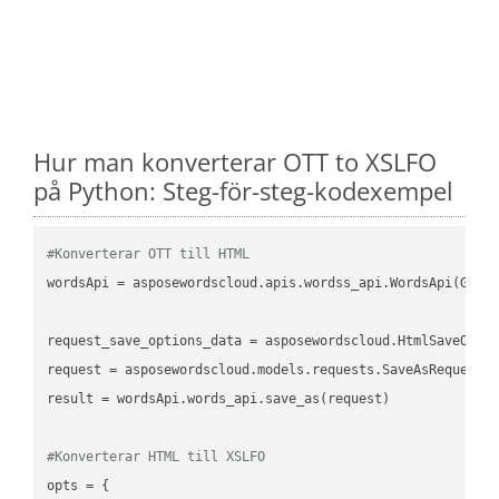
Hur man konverterar OTT to XSLFO
på Python: Steg-för-steg-kodexempel
#Konverterar OTT till HTML
wordsApi = asposewordscloud.apis.wordss_api.WordsApi(GetC
request_save_options_data = asposewordscloud.HtmlSaveOptio
request = asposewordscloud.models.requests.SaveAsRequest(n
result = wordsApi.words_api.save_as(request)

#Konverterar HTML till XSLFO
opts = {
