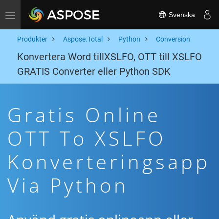
Svenska
Toggle navigation
Produkter
Aspose.Total
Python
Conversion
Konvertera Word tillXSLFO, OTT till XSLFO
GRATIS Converter eller Python SDK
Gratis Online
OTT To XSLFO
Konverteringsapp
Via Python