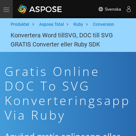
Svenska
Toggle navigation
Produkter
Aspose.Total
Ruby
Conversion
Konvertera Word tillSVG, DOC till SVG
GRATIS Converter eller Ruby SDK
Gratis Online
DOC To SVG
Konverteringsapp
Via Ruby