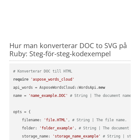
Hur man konverterar DOC to SVG på
Ruby: Steg-för-steg-kodexempel
# Konverterar DOC till HTML
require
'aspose_words_cloud'
api_words = AsposeWordsCloud::WordsApi.
new
name = 
'name_example.DOC'
# String | The document name.
opts = { 

    filename: 
'file.HTML'
, 
# String | The file name.
    folder: 
'folder_example'
, 
# String | The document fol
    storage_name: 
'storage_name_example'
# String | stora