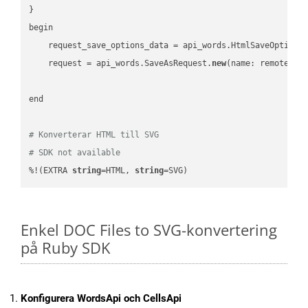
}

begin

    request_save_options_data = api_words.HtmlSaveOptions
    request = api_words.SaveAsRequest.
new
(name: remote_nam
end

# Konverterar HTML till SVG
# SDK not available
%!(EXTRA 
string
=HTML, 
string
=SVG)
Enkel DOC Files to SVG-konvertering
på Ruby SDK
Konfigurera WordsApi och CellsApi