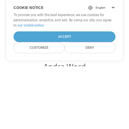
COOKIE NOTICE
To provide you with the best experience, we use cookies for
personalization, analytics, and ads. By using our site, you agree
to
our cookie policy
.
ACCEPT
CUSTOMIZE
DENY
Andra Word
konverteringsalternativ
Konvertera DOCX till DOC
DOC:
Microsoft Word Binary Format
Konvertera DOCX till DOT
DOT:
Microsoft Word Template Files