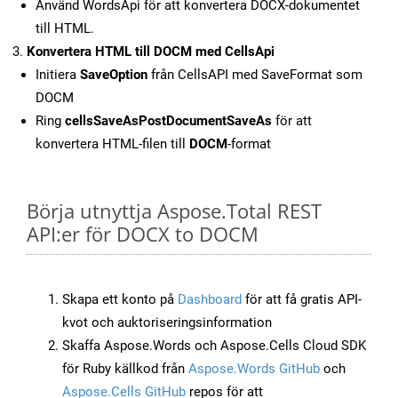
Använd WordsApi för att konvertera DOCX-dokumentet
till HTML.
Konvertera HTML till DOCM med CellsApi
Initiera
SaveOption
från CellsAPI med SaveFormat som
DOCM
Ring
cellsSaveAsPostDocumentSaveAs
för att
konvertera HTML-filen till
DOCM
-format
Börja utnyttja Aspose.Total REST
API:er för DOCX to DOCM
Skapa ett konto på
Dashboard
för att få gratis API-
kvot och auktoriseringsinformation
Skaffa Aspose.Words och Aspose.Cells Cloud SDK
för Ruby källkod från
Aspose.Words GitHub
och
Aspose.Cells GitHub
repos för att