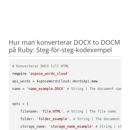
Hur man konverterar DOCX to DOCM
på Ruby: Steg-för-steg-kodexempel
# Konverterar DOCX till HTML
require
'aspose_words_cloud'
api_words = AsposeWordsCloud::WordsApi.
new
name = 
'name_example.DOCX'
# String | The document name.
opts = { 

    filename: 
'file.HTML'
, 
# String | The file name.
    folder: 
'folder_example'
, 
# String | The document fol
    storage_name: 
'storage_name_example'
# String | stora