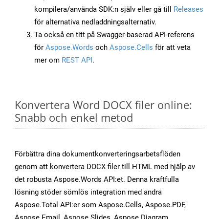
kompilera/använda SDK:n själv eller gå till
Releases
för alternativa nedladdningsalternativ.
Ta också en titt på Swagger-baserad API-referens
för
Aspose.Words
och
Aspose.Cells
för att veta
mer om
REST API
.
Konvertera Word DOCX filer online:
Snabb och enkel metod
Förbättra dina dokumentkonverteringsarbetsflöden
genom att konvertera DOCX filer till HTML med hjälp av
det robusta Aspose.Words API:et. Denna kraftfulla
lösning stöder sömlös integration med andra
Aspose.Total API:er som Aspose.Cells, Aspose.PDF,
Aspose.Email, Aspose.Slides, Aspose.Diagram,