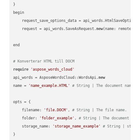
}

begin

    request_save_options_data = api_words.HtmlSaveOptions
    request = api_words.SaveAsRequest.
new
(name: remote_nam
end

# Konverterar HTML till DOCM
require
'aspose_words_cloud'
api_words = AsposeWordsCloud::WordsApi.
new
name = 
'name_example.HTML'
# String | The document name.
opts = { 

    filename: 
'file.DOCM'
, 
# String | The file name.
    folder: 
'folder_example'
, 
# String | The document fol
    storage_name: 
'storage_name_example'
# String | stora
}
