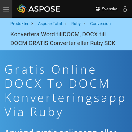
Svenska
Toggle navigation
Produkter
Aspose.Total
Ruby
Conversion
Konvertera Word tillDOCM, DOCX till
DOCM GRATIS Converter eller Ruby SDK
Gratis Online
DOCX To DOCM
Konverteringsapp
Via Ruby