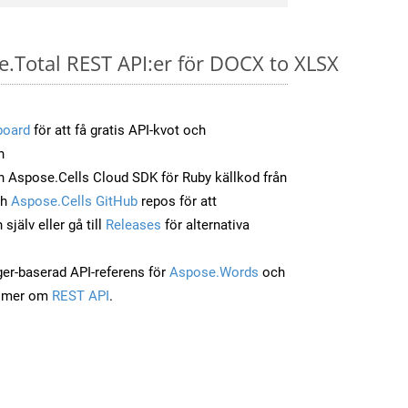
e.Total REST API:er för DOCX to XLSX
board
för att få gratis API-kvot och
n
 Aspose.Cells Cloud SDK för Ruby källkod från
ch
Aspose.Cells GitHub
repos för att
jälv eller gå till
Releases
för alternativa
ger-baserad API-referens för
Aspose.Words
och
a mer om
REST API
.