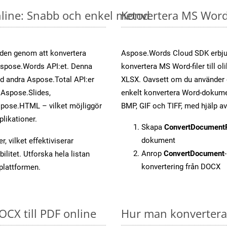
nline: Snabb och enkel metod
Konvertera MS Word-
öden genom att konvertera
Aspose.Words Cloud SDK erbjud
 Aspose.Words API:et. Denna
konvertera MS Word-filer till ol
ed andra Aspose.Total API:er
XLSX. Oavsett om du använder d
Aspose.Slides,
enkelt konvertera Word-dokument
pose.HTML – vilket möjliggör
BMP, GIF och TIFF, med hjälp 
plikationer.
Skapa
ConvertDocument
dokument
, vilket effektiviserar
Anrop
ConvertDocument
litet. Utforska hela listan
konvertering från DOCX
-plattformen.
OCX till PDF online
Hur man konverterar