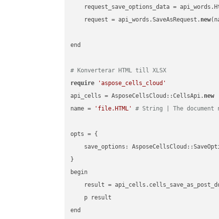
    request_save_options_data = api_words.H
    request = api_words.SaveAsRequest.
new
(n
end

# Konverterar HTML till XLSX
require
'aspose_cells_cloud'
api_cells = AsposeCellsCloud::CellsApi.
new
name = 
'file.HTML'
# String | The document 
opts = { 

    save_options: AsposeCellsCloud::SaveOpt
}

begin

    result = api_cells.cells_save_as_post_d
    p result
