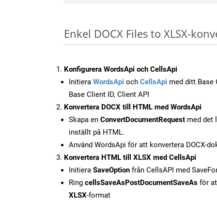
Enkel DOCX Files to XLSX-konv
Konfigurera WordsApi och CellsApi
Initiera
WordsApi
och
CellsApi
med ditt Base C
Base Client ID, Client API
Konvertera DOCX till HTML med WordsApi
Skapa en
ConvertDocumentRequest
med det l
inställt på HTML.
Använd WordsApi för att konvertera DOCX-do
Konvertera HTML till XLSX med CellsApi
Initiera
SaveOption
från CellsAPI med SaveF
Ring
cellsSaveAsPostDocumentSaveAs
för at
XLSX
-format