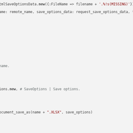
tmlSaveOptionsData.
new
({:FileName => filename + 
'.%!s(MISSING)'
})
ame: remote_name, save_options_data: request_save_options_data, f
name.
ions.
new
, 
# SaveOptions | Save options.
ocument_save_as(name + 
".XLSX"
, save_options)
