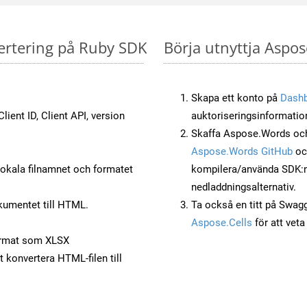
ertering på Ruby SDK
Börja utnyttja Aspos
Skapa ett konto på
Dash
lient ID, Client API, version
auktoriseringsinformatio
Skaffa Aspose.Words och
Aspose.Words GitHub
o
okala filnamnet och formatet
kompilera/använda SDK:n s
nedladdningsalternativ.
kumentet till HTML.
Ta också en titt på Swag
Aspose.Cells
för att vet
ormat som XLSX
t konvertera HTML-filen till