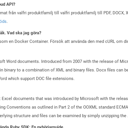
oud API?
at från valfri produktfamilj till valfri produktfamilj till PDF, DOC
töds
.
råk. Vad ska jag göra?
 som en Docker Container. Försök att använda den med cURL om din 
ft Word documents. Introduced from 2007 with the release of Micros
binary to a combination of XML and binary files. Docx files can b
Word which support DOC file extensions.
 Excel documents that was introduced by Microsoft with the releas
ng Conventions as outlined in Part 2 of the OOXML standard ECMA-
lying structure and files can be examined by simply unzipping the .x
ända Ruby SDK: En nybörjarguide