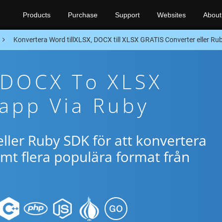
Products
Purchase
Support
Websites
About
Konvertera Word tillXLSX, DOCX till XLSX GRATIS Converter eller Ru
 DOCX To XLSX
app Via Ruby
ller Ruby SDK för att konvertera
t flera populära format från