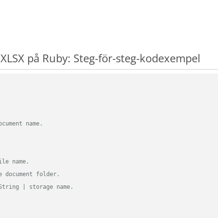
XLSX på Ruby: Steg-för-steg-kodexempel
ocument name.
ile name.
e document folder.
String | storage name.