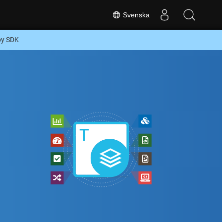
Svenska
by SDK