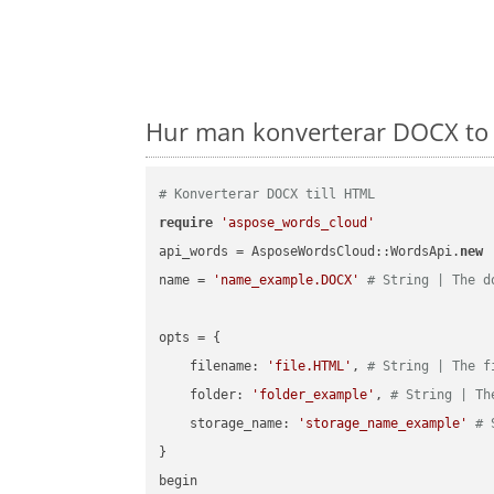
Hur man konverterar DOCX to 
# Konverterar DOCX till HTML
require
'aspose_words_cloud'
api_words = AsposeWordsCloud::WordsApi.
new
name = 
'name_example.DOCX'
# String | The d
opts = { 

    filename: 
'file.HTML'
, 
# String | The f
    folder: 
'folder_example'
, 
# String | Th
    storage_name: 
'storage_name_example'
# 
}

begin
