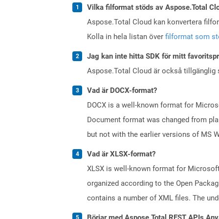
Vilka filformat stöds av Aspose.Total Cl
Aspose.Total Cloud kan konvertera filform
Kolla in hela listan över
filformat som s
Jag kan inte hitta SDK för mitt favoritsp
Aspose.Total Cloud är också tillgänglig
Vad är DOCX-format?
DOCX is a well-known format for Microso
Document format was changed from plain 
but not with the earlier versions of MS 
Vad är XLSX-format?
XLSX is well-known format for Microsoft
organized according to the Open Packagi
contains a number of XML files. The under
Börjar med Aspose.Total REST APIs Anv