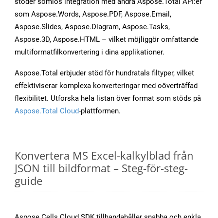
stöder sömlös integration med andra Aspose.Total API:er
som Aspose.Words, Aspose.PDF, Aspose.Email,
Aspose.Slides, Aspose.Diagram, Aspose.Tasks,
Aspose.3D, Aspose.HTML – vilket möjliggör omfattande
multiformatfilkonvertering i dina applikationer.
Aspose.Total erbjuder stöd för hundratals filtyper, vilket
effektiviserar komplexa konverteringar med oöverträffad
flexibilitet. Utforska hela listan över format som stöds på
Aspose.Total Cloud
-plattformen.
Konvertera MS Excel-kalkylblad från
JSON till bildformat – Steg-för-steg-
guide
Aspose.Cells Cloud SDK tillhandahåller snabba och enkla