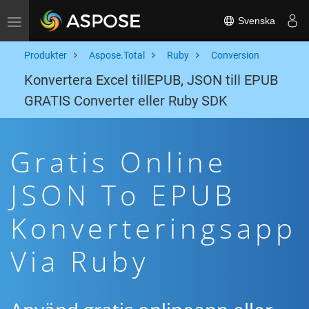
Svenska
Toggle navigation
Produkter
Aspose.Total
Ruby
Conversion
Konvertera Excel tillEPUB, JSON till EPUB
GRATIS Converter eller Ruby SDK
Gratis Online
JSON To EPUB
Konverteringsapp
Via Ruby