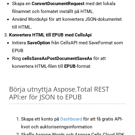
Skapa en
ConvertDocumentRequest
med det lokala
filnamnet och formatet inställt på HTML.
Använd WordsApi för att konvertera JSON-dokumentet
till HTML.
Konvertera HTML till EPUB med CellsApi
Initiera
SaveOption
från CellsAPI med SaveFormat som
EPUB
Ring
cellsSaveAsPostDocumentSaveAs
för att
konvertera HTML-filen till
EPUB
-format
Börja utnyttja Aspose.Total REST
API:er för JSON to EPUB
Skapa ett konto på
Dashboard
för att få gratis API-
kvot och auktoriseringsinformation
Skaffa Aspose.Words och Aspose.Cells Cloud SDK