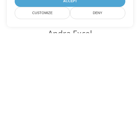
ACCEPT
CUSTOMIZE
DENY
Andra Excel
konverteringsalternativ
Konvertera JSON till DOC
DOC:
Microsoft Word Binary Format
Konvertera JSON till DOT
DOT:
Microsoft Word Template Files
Konvertera JSON till DOCX
DOCX:
Office 2007+ Word Document
Konvertera JSON till DOCM