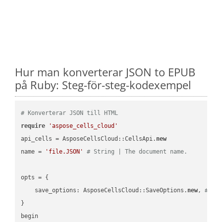
Hur man konverterar JSON to EPUB
på Ruby: Steg-för-steg-kodexempel
# Konverterar JSON till HTML
require
'aspose_cells_cloud'
api_cells = AsposeCellsCloud::CellsApi.
new
name = 
'file.JSON'
# String | The document name.
opts = { 

    save_options: AsposeCellsCloud::SaveOptions.
new
, 
# Sa
}

begin
