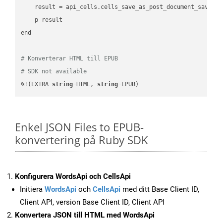
    result = api_cells.cells_save_as_post_document_save_a
    p result

end

# Konverterar HTML till EPUB
# SDK not available
%!(EXTRA 
string
=HTML, 
string
=EPUB)
Enkel JSON Files to EPUB-
konvertering på Ruby SDK
Konfigurera WordsApi och CellsApi
Initiera
WordsApi
och
CellsApi
med ditt Base Client ID,
Client API, version Base Client ID, Client API
Konvertera JSON till HTML med WordsApi