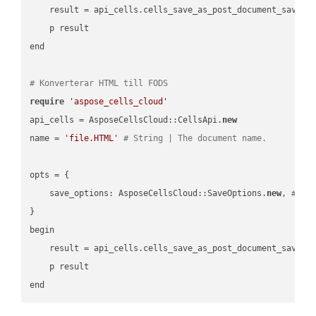
    result = api_cells.cells_save_as_post_document_save_a
    p result

end

# Konverterar HTML till FODS
require
'aspose_cells_cloud'
api_cells = AsposeCellsCloud::CellsApi.
new
name = 
'file.HTML'
# String | The document name.
opts = { 

    save_options: AsposeCellsCloud::SaveOptions.
new
, 
# Sa
}

begin

    result = api_cells.cells_save_as_post_document_save_a
    p result
