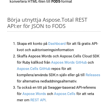
konvertera HTML-filen till
FODS
-format
Börja utnyttja Aspose.Total REST
API:er för JSON to FODS
Skapa ett konto på
Dashboard
för att få gratis API-
kvot och auktoriseringsinformation
Skaffa Aspose.Words och Aspose.Cells Cloud SDK
för Ruby källkod från
Aspose.Words GitHub
och
Aspose.Cells GitHub
repos för att
kompilera/använda SDK:n själv eller gå till
Releases
för alternativa nedladdningsalternativ.
Ta också en titt på Swagger-baserad API-referens
för
Aspose.Words
och
Aspose.Cells
för att veta
mer om
REST API
.