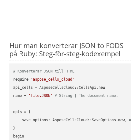
Hur man konverterar JSON to FODS
på Ruby: Steg-för-steg-kodexempel
# Konverterar JSON till HTML
require
'aspose_cells_cloud'
api_cells = AsposeCellsCloud::CellsApi.
new
name = 
'file.JSON'
# String | The document name.
opts = { 

    save_options: AsposeCellsCloud::SaveOptions.
new
, 
# Sa
}

begin
