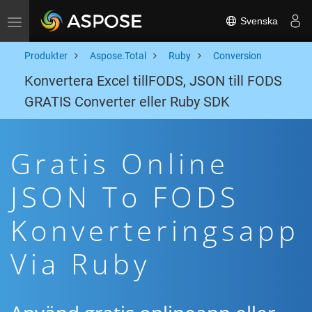
Svenska
Toggle navigation
Produkter
Aspose.Total
Ruby
Conversion
Konvertera Excel tillFODS, JSON till FODS
GRATIS Converter eller Ruby SDK
Gratis Online
JSON To FODS
Konverteringsapp
Via Ruby