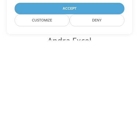
ACCEPT
CUSTOMIZE
DENY
Andra Excel
konverteringsalternativ
Konvertera JSON till DOC
DOC:
Microsoft Word Binary Format
Konvertera JSON till DOT
DOT:
Microsoft Word Template Files
Konvertera JSON till DOCX
DOCX:
Office 2007+ Word Document