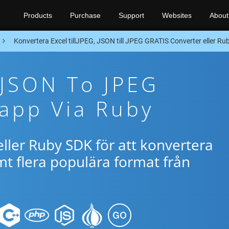
Products
Purchase
Support
Websites
About
Konvertera Excel tillJPEG, JSON till JPEG GRATIS Converter eller R
 JSON To JPEG
app Via Ruby
ller Ruby SDK för att konvertera
t flera populära format från