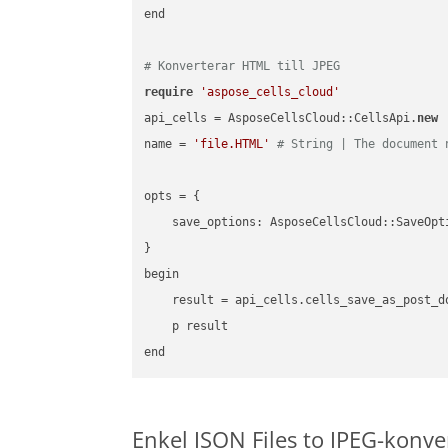
end

# Konverterar HTML till JPEG
require
'aspose_cells_cloud'
api_cells = AsposeCellsCloud::CellsApi.
new
name = 
'file.HTML'
# String | The document 
opts = { 

    save_options: AsposeCellsCloud::SaveOpt
}

begin

    result = api_cells.cells_save_as_post_d
    p result

Enkel JSON Files to JPEG-konv