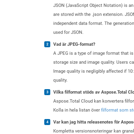
JSON (JavaScript Object Notation) is an 
are stored with the .json extension. JSO
independent data format. The generatio
used for JSON.
Vad är JPEG-format?
A JPEG is a type of image format that i
storage size and image quality. Users ca
Image quality is negligibly affected if 
quality.
Vilka filformat stöds av Aspose.Total Cl
Aspose.Total Cloud kan konvertera filform
Kolla in hela listan över
filformat som s
Var kan jag hitta releasenotes för Aspos
Kompletta versionsnoteringar kan gran