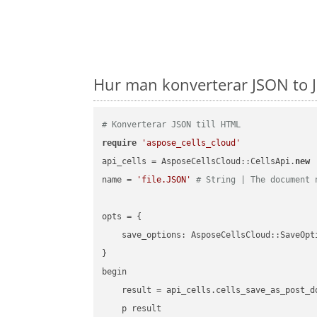
Hur man konverterar JSON to J
# Konverterar JSON till HTML
require
'aspose_cells_cloud'
api_cells = AsposeCellsCloud::CellsApi.
new
name = 
'file.JSON'
# String | The document 
opts = { 

    save_options: AsposeCellsCloud::SaveOpt
}

begin

    result = api_cells.cells_save_as_post_d
    p result
