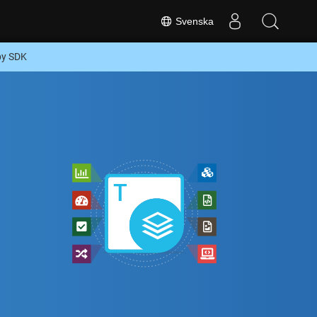
Svenska
uby SDK