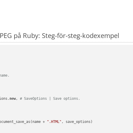
PEG på Ruby: Steg-för-steg-kodexempel
name.
ions.
new
, 
# SaveOptions | Save options.
ocument_save_as(name + 
".HTML"
, save_options)
