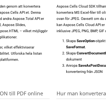
öden genom att konvertera
Aspose.Cells Cloud SDK tillhan
Aspose.Cells API:et. Denna
konvertera MS Excel-filer till 
ed andra Aspose.Total API:er
ovan för JPEG. Oavsett om du a
 Aspose.Slides,
kan Aspose.Cells Cloud API:er ko
pose.HTML – vilket möjliggör
inklusive JPEG, PNG, BMP, GIF 
plikationer.
Skapa
SaveOption
-objek
SaveFormat
.
, vilket effektiviserar
Skapa
ConvertDocument
litet. Utforska hela listan
dokument
-plattformen.
Anropa
SaveAsPostDocu
konvertering från JSON
SON till PDF online
Hur man konverterar