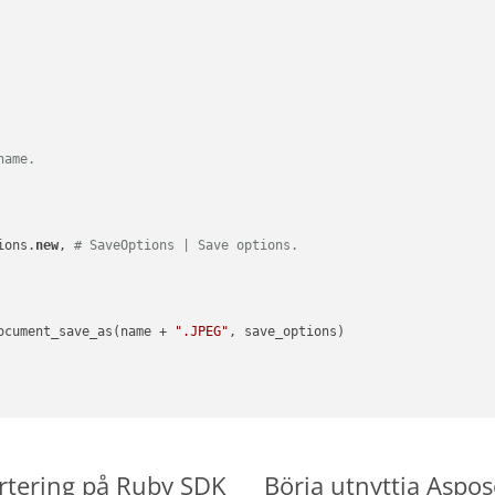
name.
ions.
new
, 
# SaveOptions | Save options.
ocument_save_as(name + 
".JPEG"
, save_options)

ertering på Ruby SDK
Börja utnyttja Aspos