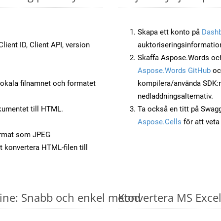
Skapa ett konto på
Dash
lient ID, Client API, version
auktoriseringsinformatio
Skaffa Aspose.Words och
Aspose.Words GitHub
o
okala filnamnet och formatet
kompilera/använda SDK:n s
nedladdningsalternativ.
umentet till HTML.
Ta också en titt på Swag
Aspose.Cells
för att vet
ormat som JPEG
t konvertera HTML-filen till
nline: Snabb och enkel metod
Konvertera MS Excel-