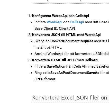
Konfigurera WordsApi och CellsApi
Initiera
WordsApi
och
CellsApi
med ditt Base C
Base Client ID, Client API
Konvertera JSON till HTML med WordsApi
Skapa en
ConvertDocumentRequest
med det l
inställt på HTML.
Använd WordsApi för att konvertera JSON-dok
Konvertera HTML till JPEG med CellsApi
Initiera
SaveOption
från CellsAPI med SaveF
Ring
cellsSaveAsPostDocumentSaveAs
för at
JPEG
-format
Konvertera Excel JSON filer o