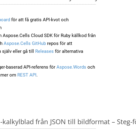
board
för att få gratis API-kvot och
n
 Aspose.Cells Cloud SDK för Ruby källkod från
ch
Aspose.Cells GitHub
repos för att
jälv eller gå till
Releases
för alternativa
ger-baserad API-referens för
Aspose.Words
och
a mer om
REST API
.
kalkylblad från JSON till bildformat – Steg-f