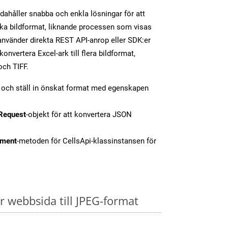
dahåller snabba och enkla lösningar för att
olika bildformat, liknande processen som visas
nvänder direkta REST API-anrop eller SDK:er
nvertera Excel-ark till flera bildformat,
och TIFF.
t och ställ in önskat format med egenskapen
Request
-objekt för att konvertera JSON
ment
-metoden för CellsApi-klassinstansen för
 webbsida till JPEG-format