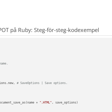
POT på Ruby: Steg-för-steg-kodexempel
name.
ions.new, 
# SaveOptions | Save options.
ocument_save_as(name + 
".HTML"
, save_options)
