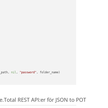
_path, 
nil
, 
"password"
e.Total REST API:er för JSON to POT