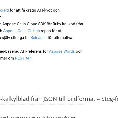
board
för att få gratis API-kvot och
n
 Aspose.Cells Cloud SDK för Ruby källkod från
ch
Aspose.Cells GitHub
repos för att
jälv eller gå till
Releases
för alternativa
ger-baserad API-referens för
Aspose.Words
och
a mer om
REST API
.
kalkylblad från JSON till bildformat – Steg-f