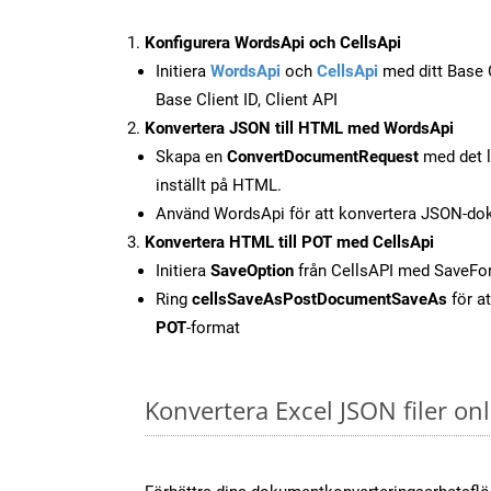
Konfigurera WordsApi och CellsApi
Initiera
WordsApi
och
CellsApi
med ditt Base C
Base Client ID, Client API
Konvertera JSON till HTML med WordsApi
Skapa en
ConvertDocumentRequest
med det l
inställt på HTML.
Använd WordsApi för att konvertera JSON-dok
Konvertera HTML till POT med CellsApi
Initiera
SaveOption
från CellsAPI med SaveF
Ring
cellsSaveAsPostDocumentSaveAs
för at
POT
-format
Konvertera Excel JSON filer o