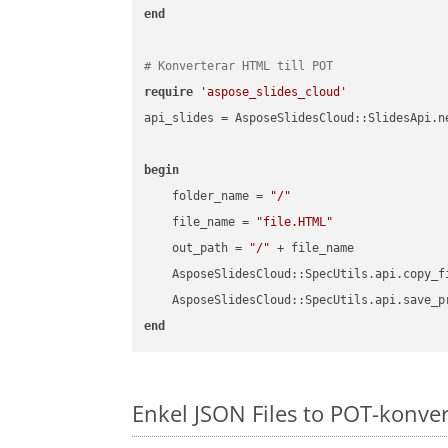
end
# Konverterar HTML till POT
require
'aspose_slides_cloud'
api_slides = AsposeSlidesCloud::SlidesApi.ne
begin
    folder_name = 
"/"
    file_name = 
"file.HTML"
    out_path = 
"/"
 + file_name

    AsposeSlidesCloud::SpecUtils.api.copy_f
    AsposeSlidesCloud::SpecUtils.api.save_p
end
Enkel JSON Files to POT-konve