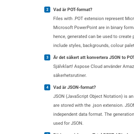
Vad är POT-format?
Files with .POT extension represent Micr
Microsoft PowerPoint are in binary forma
hence, generated can be used to create p
include styles, backgrounds, colour palett
Är det säkert att konvertera JSON to PO
Självklart! Aspose Cloud använder Ama
säkerhetsrutiner.
Vad är JSON-format?
JSON (JavaScript Object Notation) is an 
are stored with the .json extension. JSO
independent data format. The generatio
used for JSON.