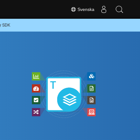
Svenska
by SDK