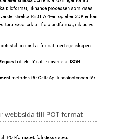
dahåller snabba och enkla lösningar för att
olika bildformat, liknande processen som visas
vänder direkta REST API-anrop eller SDK:er kan
tera Excel-ark till flera bildformat, inklusive
t och ställ in önskat format med egenskapen
Request
-objekt för att konvertera JSON
ment
-metoden för CellsApi-klassinstansen för
 webbsida till POT-format
ill POT-formatet, följ dessa steg: