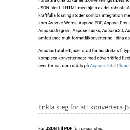
Förbättra dina dokumentkonverteringsarbetsfl
JSON filer till HTML med hjälp av det robusta 
kraftfulla lösning stöder sömlös integration m
som Aspose.Words, Aspose.PDF, Aspose.Email,
Aspose.Diagram, Aspose.Tasks, Aspose.3D, As
omfattande multiformatfilkonvertering i dina ap
Aspose.Total erbjuder stöd för hundratals filtyper
komplexa konverteringar med oöverträffad flexibi
över format som stöds på
Aspose.Total Cloud
Enkla steg för att konvertera J
För
JSON till PDF
följ dessa steg: