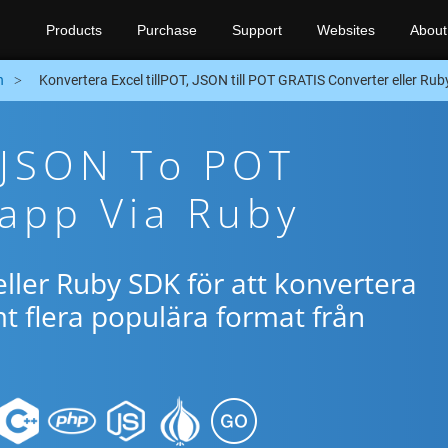
Products
Purchase
Support
Websites
About
n
Konvertera Excel tillPOT, JSON till POT GRATIS Converter eller Ru
 JSON To POT
app Via Ruby
ller Ruby SDK för att konvertera
 flera populära format från