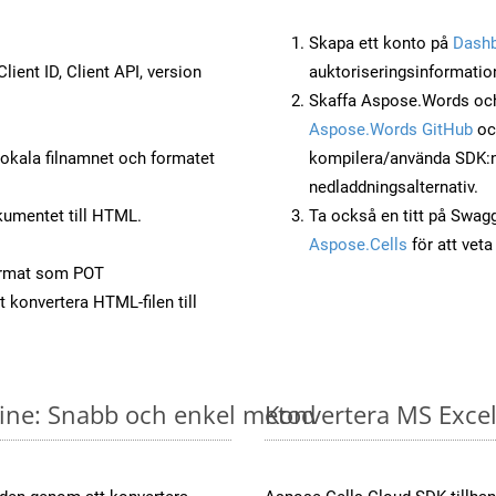
Skapa ett konto på
Dash
lient ID, Client API, version
auktoriseringsinformatio
Skaffa Aspose.Words och
Aspose.Words GitHub
o
okala filnamnet och formatet
kompilera/använda SDK:n s
nedladdningsalternativ.
umentet till HTML.
Ta också en titt på Swag
Aspose.Cells
för att vet
ormat som POT
t konvertera HTML-filen till
nline: Snabb och enkel metod
Konvertera MS Excel-