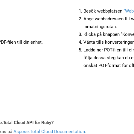
Besök webbplatsen
“Webb
Ange webbadressen till w
inmatningsrutan.
Klicka på knappen “Konver
F-filen till din enhet.
Vänta tills konverteringen
Ladda ner POT-filen till d
följa dessa steg kan du e
önskat POT-format för of
e.Total Cloud API för Ruby?
skas på
Aspose.Total Cloud Documentation
.