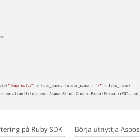
w

ile(
"TempTests/"
 + file_name, folder_name + 
"/"
 + file_name)

resentation(file_name, AsposeSlidesCloud::ExportFormat::POT, out
rtering på Ruby SDK
Börja utnyttja Aspos