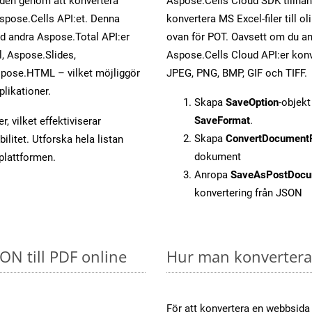
öden genom att konvertera
Aspose.Cells Cloud SDK tillhan
Aspose.Cells API:et. Denna
konvertera MS Excel-filer till 
ed andra Aspose.Total API:er
ovan för POT. Oavsett om du an
 Aspose.Slides,
Aspose.Cells Cloud API:er konver
pose.HTML – vilket möjliggör
JPEG, PNG, BMP, GIF och TIFF.
plikationer.
Skapa
SaveOption
-objek
SaveFormat
.
, vilket effektiviserar
Skapa
ConvertDocument
litet. Utforska hela listan
dokument
-plattformen.
Anropa
SaveAsPostDocu
konvertering från JSON
SON till PDF online
Hur man konverterar
För att konvertera en webbsida t