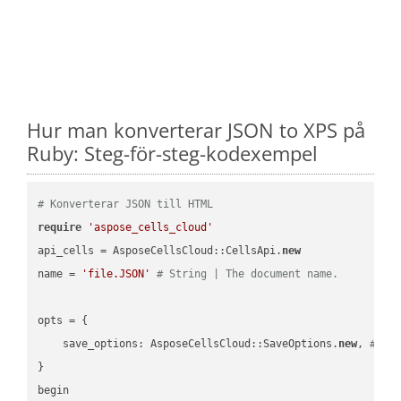
Hur man konverterar JSON to XPS på
Ruby: Steg-för-steg-kodexempel
# Konverterar JSON till HTML
require
'aspose_cells_cloud'
api_cells = AsposeCellsCloud::CellsApi.
new
name = 
'file.JSON'
# String | The document name.
opts = { 

    save_options: AsposeCellsCloud::SaveOptions.
new
, 
# Sa
}

begin
