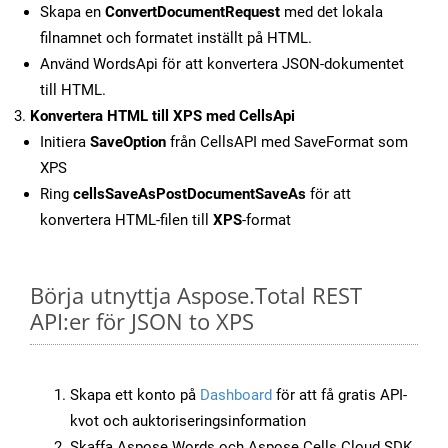
Skapa en
ConvertDocumentRequest
med det lokala
filnamnet och formatet inställt på HTML.
Använd WordsApi för att konvertera JSON-dokumentet
till HTML.
Konvertera HTML till XPS med CellsApi
Initiera
SaveOption
från CellsAPI med SaveFormat som
XPS
Ring
cellsSaveAsPostDocumentSaveAs
för att
konvertera HTML-filen till
XPS
-format
Börja utnyttja Aspose.Total REST
API:er för JSON to XPS
Skapa ett konto på
Dashboard
för att få gratis API-
kvot och auktoriseringsinformation
Skaffa Aspose.Words och Aspose.Cells Cloud SDK