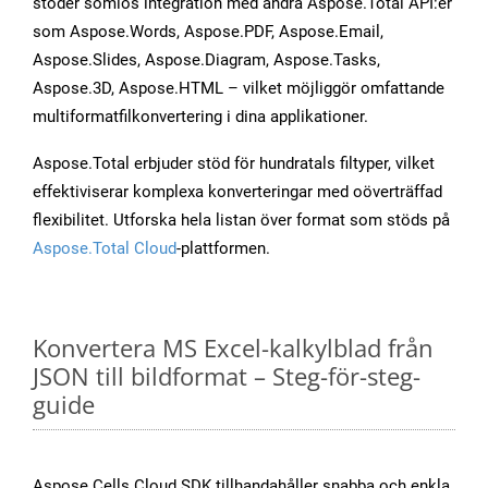
stöder sömlös integration med andra Aspose.Total API:er
som Aspose.Words, Aspose.PDF, Aspose.Email,
Aspose.Slides, Aspose.Diagram, Aspose.Tasks,
Aspose.3D, Aspose.HTML – vilket möjliggör omfattande
multiformatfilkonvertering i dina applikationer.
Aspose.Total erbjuder stöd för hundratals filtyper, vilket
effektiviserar komplexa konverteringar med oöverträffad
flexibilitet. Utforska hela listan över format som stöds på
Aspose.Total Cloud
-plattformen.
Konvertera MS Excel-kalkylblad från
JSON till bildformat – Steg-för-steg-
guide
Aspose.Cells Cloud SDK tillhandahåller snabba och enkla