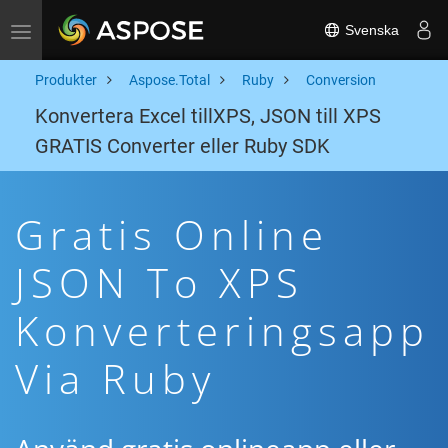
Svenska
Toggle navigation
Produkter
Aspose.Total
Ruby
Conversion
Konvertera Excel tillXPS, JSON till XPS
GRATIS Converter eller Ruby SDK
Gratis Online
JSON To XPS
Konverteringsapp
Via Ruby