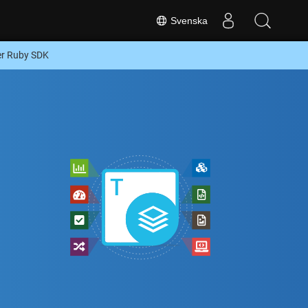
Svenska
ler Ruby SDK