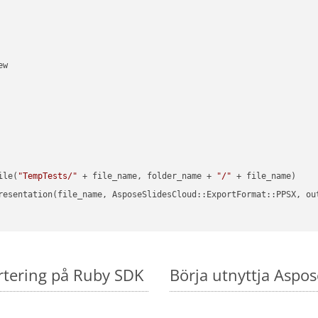
w

ile(
"TempTests/"
 + file_name, folder_name + 
"/"
 + file_name)

resentation(file_name, AsposeSlidesCloud::ExportFormat::PPSX, ou
rtering på Ruby SDK
Börja utnyttja Aspos