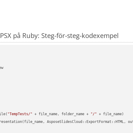
PSX på Ruby: Steg-för-steg-kodexempel
w

ile(
"TempTests/"
 + file_name, folder_name + 
"/"
 + file_name)

resentation(file_name, AsposeSlidesCloud::ExportFormat::HTML, ou