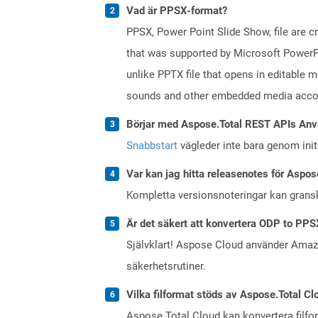
Vad är PPSX-format?
PPSX, Power Point Slide Show, file are c
that was supported by Microsoft PowerPo
unlike PPTX file that opens in editable 
sounds and other embedded media accomp
Börjar med Aspose.Total REST APIs Anv
Snabbstart
vägleder inte bara genom initi
Var kan jag hitta releasenotes för Aspos
Kompletta versionsnoteringar kan gran
Är det säkert att konvertera ODP to PPS
Självklart! Aspose Cloud använder Ama
säkerhetsrutiner.
Vilka filformat stöds av Aspose.Total Cl
Aspose.Total Cloud kan konvertera filform