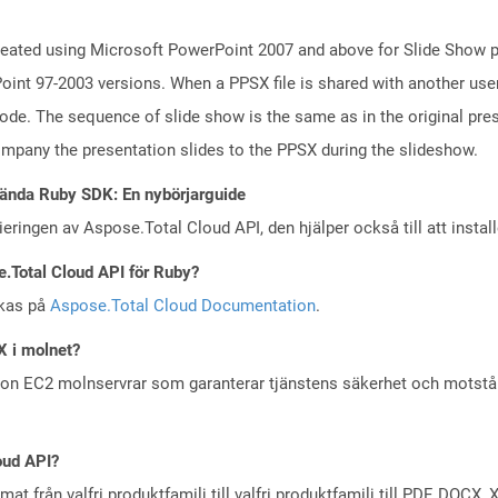
reated using Microsoft PowerPoint 2007 and above for Slide Show pu
int 97-2003 versions. When a PPSX file is shared with another use
mode. The sequence of slide show is the same as in the original pre
any the presentation slides to the PPSX during the slideshow.
ända Ruby SDK: En nybörjarguide
eringen av Aspose.Total Cloud API, den hjälper också till att instal
e.Total Cloud API för Ruby?
skas på
Aspose.Total Cloud Documentation
.
X i molnet?
zon EC2 molnservrar som garanterar tjänstens säkerhet och motst
oud API?
at från valfri produktfamilj till valfri produktfamilj till PDF, DOC