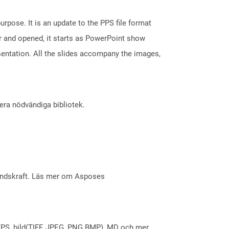
rpose. It is an update to the PPS file format
r and opened, it starts as PowerPoint show
sentation. All the slides accompany the images,
lera nödvändiga bibliotek.
åndskraft. Läs mer om Asposes
X, XPS, bild(TIFF, JPEG, PNG BMP), MD och mer.