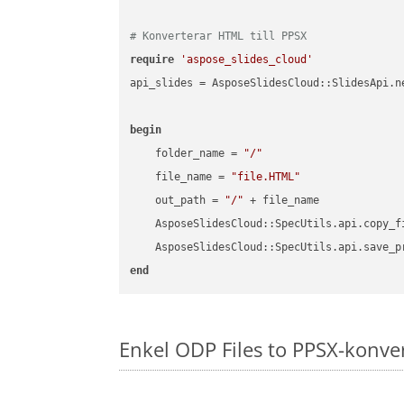
# Konverterar HTML till PPSX
require
'aspose_slides_cloud'
api_slides = AsposeSlidesCloud::SlidesApi.ne
begin
    folder_name = 
"/"
    file_name = 
"file.HTML"
    out_path = 
"/"
 + file_name

    AsposeSlidesCloud::SpecUtils.api.copy_f
    AsposeSlidesCloud::SpecUtils.api.save_p
end
Enkel ODP Files to PPSX-konve