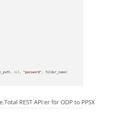
t_path, 
nil
, 
"password"
e.Total REST API:er för ODP to PPSX