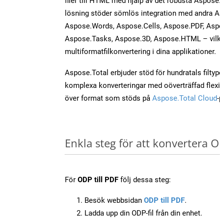
filer till HTML med hjälp av det robusta Aspose.
lösning stöder sömlös integration med andra 
Aspose.Words, Aspose.Cells, Aspose.PDF, Asp
Aspose.Tasks, Aspose.3D, Aspose.HTML – vilk
multiformatfilkonvertering i dina applikationer.
Aspose.Total erbjuder stöd för hundratals filtyper
komplexa konverteringar med oöverträffad flexibi
över format som stöds på
Aspose.Total Cloud
Enkla steg för att konvertera O
För
ODP till PDF
följ dessa steg:
Besök webbsidan
ODP till PDF
.
Ladda upp din ODP-fil från din enhet.