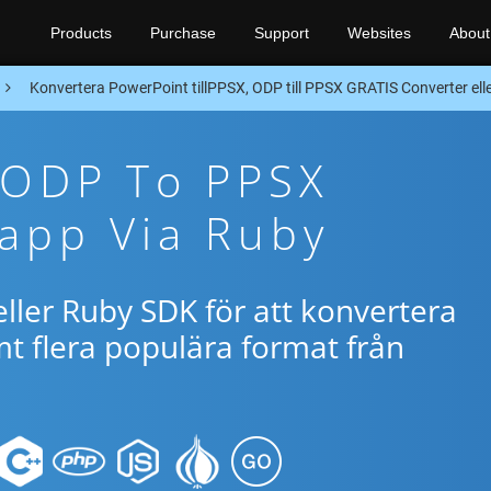
Products
Purchase
Support
Websites
About
Konvertera PowerPoint tillPPSX, ODP till PPSX GRATIS Converter el
 ODP To PPSX
app Via Ruby
ller Ruby SDK för att konvertera
 flera populära format från