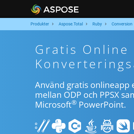
Produkter
Aspose.Total
Ruby
Conversion
Gratis Online
Konverterings
Använd gratis onlineapp e
mellan ODP och PPSX samt
®
Microsoft
PowerPoint.