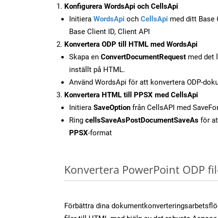
Konfigurera WordsApi och CellsApi
Initiera
WordsApi
och
CellsApi
med ditt Base C
Base Client ID, Client API
Konvertera ODP till HTML med WordsApi
Skapa en
ConvertDocumentRequest
med det l
inställt på HTML.
Använd WordsApi för att konvertera ODP-doku
Konvertera HTML till PPSX med CellsApi
Initiera
SaveOption
från CellsAPI med SaveF
Ring
cellsSaveAsPostDocumentSaveAs
för at
PPSX
-format
Konvertera PowerPoint ODP fil
Förbättra dina dokumentkonverteringsarbetsfl