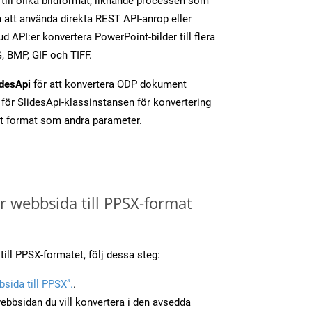
till olika bildformat, liknande processen som
att använda direkta REST API-anrop eller
d API:er konvertera PowerPoint-bilder till flera
, BMP, GIF och TIFF.
idesApi
för att konvertera ODP dokument
för SlidesApi-klassinstansen för konvertering
t format som andra parameter.
 webbsida till PPSX-format
till PPSX-formatet, följ dessa steg:
sida till PPSX”.
.
ebbsidan du vill konvertera i den avsedda