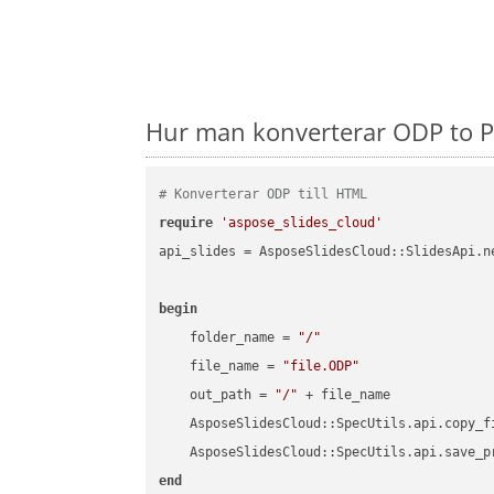
Hur man konverterar ODP to P
# Konverterar ODP till HTML
require
'aspose_slides_cloud'
api_slides = AsposeSlidesCloud::SlidesApi.ne
begin
    folder_name = 
"/"
    file_name = 
"file.ODP"
    out_path = 
"/"
 + file_name

    AsposeSlidesCloud::SpecUtils.api.copy_f
    AsposeSlidesCloud::SpecUtils.api.save_p
end