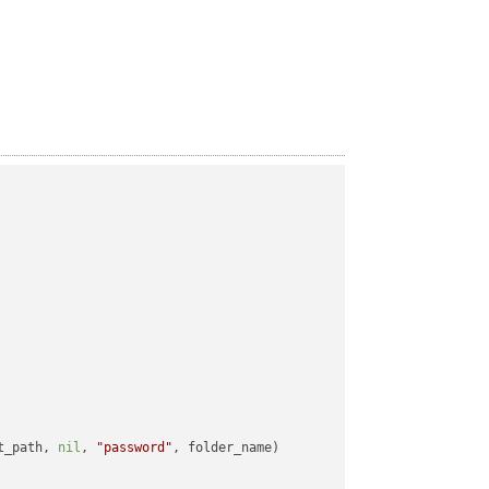
t_path, 
nil
, 
"password"