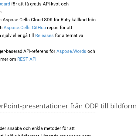
board
för att få gratis API-kvot och
n
 Aspose.Cells Cloud SDK för Ruby källkod från
ch
Aspose.Cells GitHub
repos för att
jälv eller gå till
Releases
för alternativa
ger-baserad API-referens för
Aspose.Words
och
a mer om
REST API
.
oint-presentationer från ODP till bildforma
der snabba och enkla metoder för att