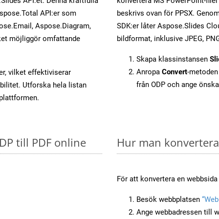
Slides API:et. Denna kraftfulla
konvertera MS PowerPoint-filer 
Aspose.Total API:er som
beskrivs ovan för PPSX. Genom 
ose.Email, Aspose.Diagram,
SDK:er låter Aspose.Slides Clou
et möjliggör omfattande
bildformat, inklusive JPEG, PNG
Skapa klassinstansen
Sl
Anropa
Convert
-metoden 
, vilket effektiviserar
från ODP och ange önska
litet. Utforska hela listan
-plattformen.
DP till PDF online
Hur man konverterar
För att konvertera en webbsida 
Besök webbplatsen
“Webb
Ange webbadressen till w