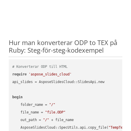
Hur man konverterar ODP to TEX på
Ruby: Steg-för-steg-kodexempel
# Konverterar ODP till HTML
require
'aspose_slides_cloud'
api_slides = AsposeSlidesCloud::SlidesApi.new

begin
    folder_name = 
"/"
    file_name = 
"file.ODP"
    out_path = 
"/"
 + file_name

    AsposeSlidesCloud::SpecUtils.api.copy_file(
"TempTests