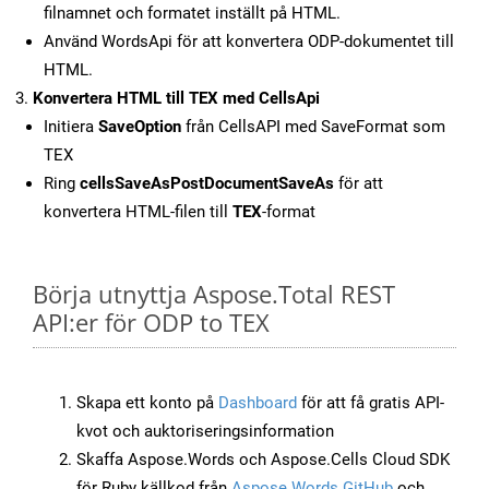
filnamnet och formatet inställt på HTML.
Använd WordsApi för att konvertera ODP-dokumentet till
HTML.
Konvertera HTML till TEX med CellsApi
Initiera
SaveOption
från CellsAPI med SaveFormat som
TEX
Ring
cellsSaveAsPostDocumentSaveAs
för att
konvertera HTML-filen till
TEX
-format
Börja utnyttja Aspose.Total REST
API:er för ODP to TEX
Skapa ett konto på
Dashboard
för att få gratis API-
kvot och auktoriseringsinformation
Skaffa Aspose.Words och Aspose.Cells Cloud SDK
för Ruby källkod från
Aspose.Words GitHub
och