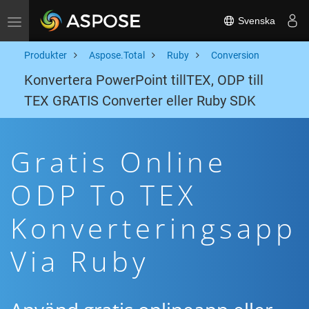
Svenska
Toggle navigation
Produkter
Aspose.Total
Ruby
Conversion
Konvertera PowerPoint tillTEX, ODP till
TEX GRATIS Converter eller Ruby SDK
Gratis Online
ODP To TEX
Konverteringsapp
Via Ruby