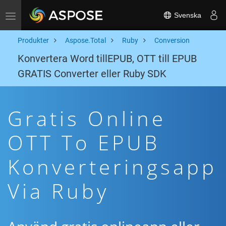
Svenska
Toggle navigation
Produkter
Aspose.Total
Ruby
Conversion
Konvertera Word tillEPUB, OTT till EPUB
GRATIS Converter eller Ruby SDK
Gratis Online
OTT To EPUB
Konverteringsapp
Via Ruby