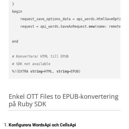
}

begin

    request_save_options_data = api_words.HtmlSaveOptions
    request = api_words.SaveAsRequest.
new
(name: remote_nam
end

# Konverterar HTML till EPUB
# SDK not available
%!(EXTRA 
string
=HTML, 
string
=EPUB)
Enkel OTT Files to EPUB-konvertering
på Ruby SDK
Konfigurera WordsApi och CellsApi