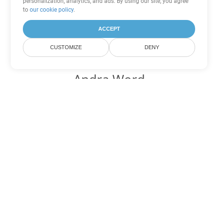
personalization, analytics, and ads. By using our site, you agree
to
our cookie policy
.
ACCEPT
CUSTOMIZE
DENY
Andra Word
konverteringsalternativ
Konvertera OTT till DOC
DOC:
Microsoft Word Binary Format
Konvertera OTT till DOT
DOT:
Microsoft Word Template Files
Konvertera OTT till DOCX
DOCX:
Office 2007+ Word Document