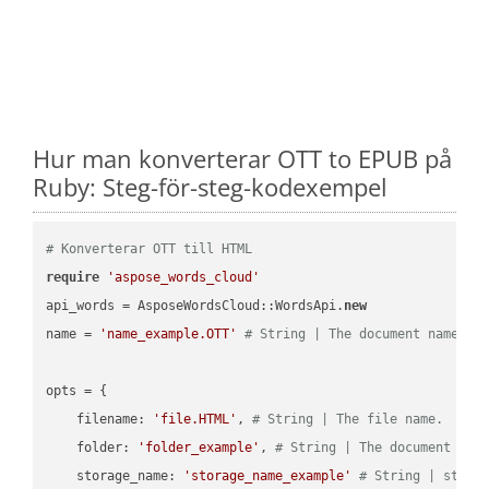
Hur man konverterar OTT to EPUB på
Ruby: Steg-för-steg-kodexempel
# Konverterar OTT till HTML
require
'aspose_words_cloud'
api_words = AsposeWordsCloud::WordsApi.
new
name = 
'name_example.OTT'
# String | The document name.
opts = { 

    filename: 
'file.HTML'
, 
# String | The file name.
    folder: 
'folder_example'
, 
# String | The document fol
    storage_name: 
'storage_name_example'
# String | stora