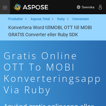
Svenska
Toggle navigation
Produkter
Aspose.Total
Ruby
Conversion
Konvertera Word tillMOBI, OTT till MOBI
GRATIS Converter eller Ruby SDK
Gratis Online
OTT To MOBI
Konverteringsapp
Via Ruby