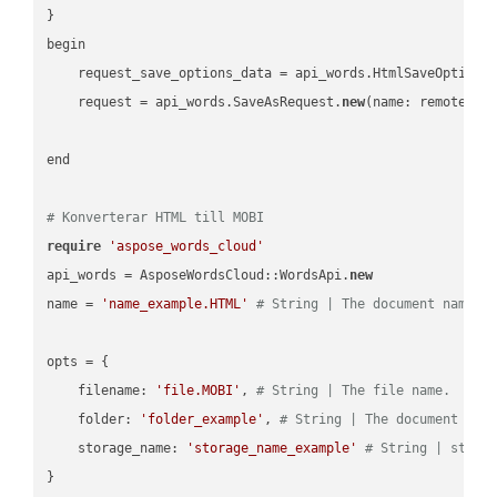
}

begin

    request_save_options_data = api_words.HtmlSaveOptions
    request = api_words.SaveAsRequest.
new
(name: remote_nam
end

# Konverterar HTML till MOBI
require
'aspose_words_cloud'
api_words = AsposeWordsCloud::WordsApi.
new
name = 
'name_example.HTML'
# String | The document name.
opts = { 

    filename: 
'file.MOBI'
, 
# String | The file name.
    folder: 
'folder_example'
, 
# String | The document fol
    storage_name: 
'storage_name_example'
# String | stora
}
