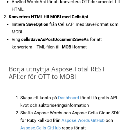
Använd WordsApi för att konvertera OTT-dokumentet till
HTML.
Konvertera HTML till MOBI med CellsApi
Initiera
SaveOption
från CellsAPI med SaveFormat som
MOBI
Ring
cellsSaveAsPostDocumentSaveAs
för att
konvertera HTML-filen till
MOBI
-format
Börja utnyttja Aspose.Total REST
API:er för OTT to MOBI
Skapa ett konto på
Dashboard
för att få gratis API-
kvot och auktoriseringsinformation
Skaffa Aspose.Words och Aspose.Cells Cloud SDK
för Ruby källkod från
Aspose.Words GitHub
och
Aspose.Cells GitHub
repos för att