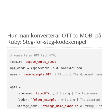
Hur man konverterar OTT to MOBI på
Ruby: Steg-för-steg-kodexempel
# Konverterar OTT till HTML
require
'aspose_words_cloud'
api_words = AsposeWordsCloud::WordsApi.
new
name = 
'name_example.OTT'
# String | The document name.
opts = { 

    filename: 
'file.HTML'
, 
# String | The file name.
    folder: 
'folder_example'
, 
# String | The document fol
    storage_name: 
'storage_name_example'
# String | stora