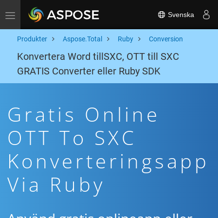
Svenska
Toggle navigation
Produkter
Aspose.Total
Ruby
Conversion
Konvertera Word tillSXC, OTT till SXC
GRATIS Converter eller Ruby SDK
Gratis Online
OTT To SXC
Konverteringsapp
Via Ruby