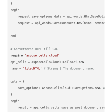
}

begin

    request_save_options_data = api_words.HtmlSaveOptions
    request = api_words.SaveAsRequest.
new
(name: remote_nam
end

# Konverterar HTML till SXC
require
'aspose_cells_cloud'
api_cells = AsposeCellsCloud::CellsApi.
new
name = 
'file.HTML'
# String | The document name.
opts = { 

    save_options: AsposeCellsCloud::SaveOptions.
new
, 
# Sa
}

begin

    result = api_cells.cells_save_as_post_document_save_a