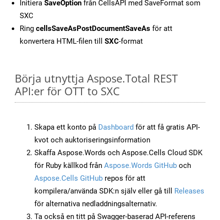
Initiera
SaveOption
från CellsAPI med SaveFormat som
SXC
Ring
cellsSaveAsPostDocumentSaveAs
för att
konvertera HTML-filen till
SXC
-format
Börja utnyttja Aspose.Total REST
API:er för OTT to SXC
Skapa ett konto på
Dashboard
för att få gratis API-
kvot och auktoriseringsinformation
Skaffa Aspose.Words och Aspose.Cells Cloud SDK
för Ruby källkod från
Aspose.Words GitHub
och
Aspose.Cells GitHub
repos för att
kompilera/använda SDK:n själv eller gå till
Releases
för alternativa nedladdningsalternativ.
Ta också en titt på Swagger-baserad API-referens