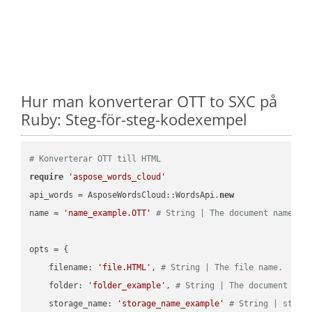
Hur man konverterar OTT to SXC på
Ruby: Steg-för-steg-kodexempel
# Konverterar OTT till HTML
require
'aspose_words_cloud'
api_words = AsposeWordsCloud::WordsApi.
new
name = 
'name_example.OTT'
# String | The document name.
opts = { 

    filename: 
'file.HTML'
, 
# String | The file name.
    folder: 
'folder_example'
, 
# String | The document fol
    storage_name: 
'storage_name_example'
# String | stora