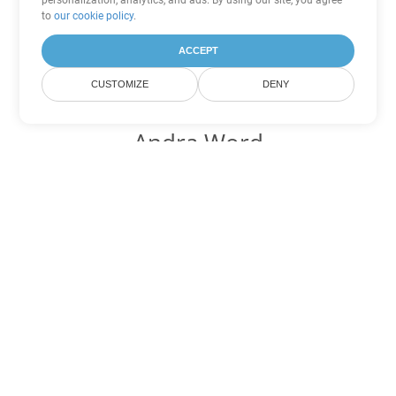
personalization, analytics, and ads. By using our site, you agree
to
our cookie policy
.
ACCEPT
CUSTOMIZE
DENY
Andra Word
konverteringsalternativ
Konvertera OTT till DOC
DOC:
Microsoft Word Binary Format
Konvertera OTT till DOT
DOT:
Microsoft Word Template Files
Konvertera OTT till DOCX
DOCX:
Office 2007+ Word Document