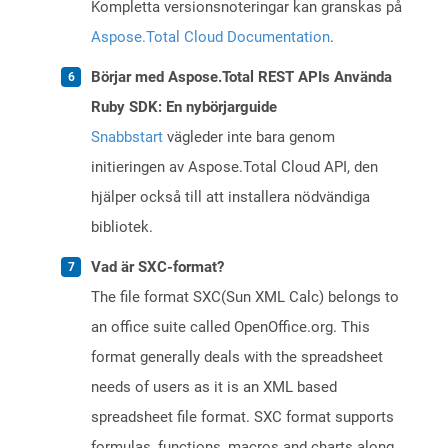
Kompletta versionsnoteringar kan granskas på
Aspose.Total Cloud Documentation
.
Börjar med Aspose.Total REST APIs Använda
Ruby SDK: En nybörjarguide
Snabbstart
vägleder inte bara genom
initieringen av Aspose.Total Cloud API, den
hjälper också till att installera nödvändiga
bibliotek.
Vad är SXC-format?
The file format SXC(Sun XML Calc) belongs to
an office suite called OpenOffice.org. This
format generally deals with the spreadsheet
needs of users as it is an XML based
spreadsheet file format. SXC format supports
formulas, functions, macros and charts along