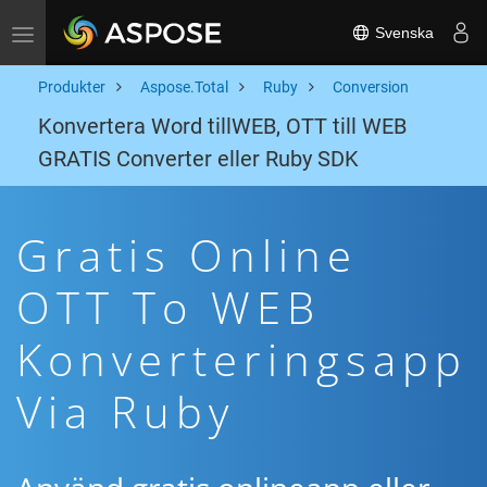
Svenska
Toggle navigation
Produkter
Aspose.Total
Ruby
Conversion
Konvertera Word tillWEB, OTT till WEB
GRATIS Converter eller Ruby SDK
Gratis Online
OTT To WEB
Konverteringsapp
Via Ruby