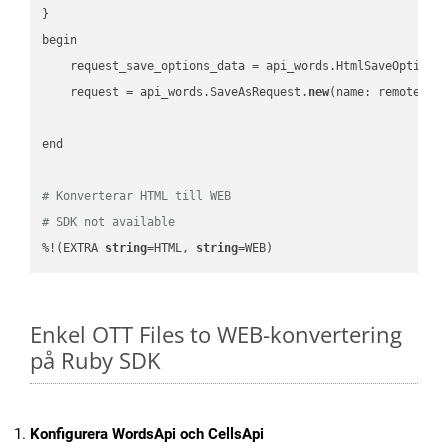
}

begin

    request_save_options_data = api_words.HtmlSaveOptions
    request = api_words.SaveAsRequest.
new
(name: remote_nam
end

# Konverterar HTML till WEB
# SDK not available
%!(EXTRA 
string
=HTML, 
string
=WEB)
Enkel OTT Files to WEB-konvertering
på Ruby SDK
Konfigurera WordsApi och CellsApi