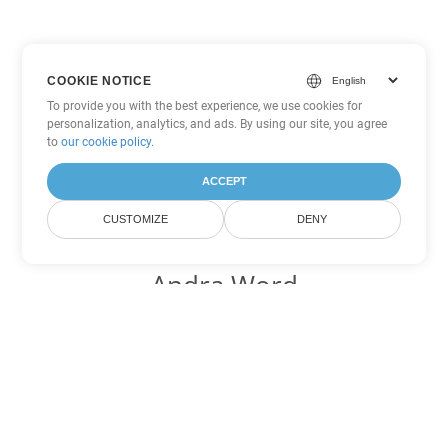
COOKIE NOTICE
To provide you with the best experience, we use cookies for
personalization, analytics, and ads. By using our site, you agree
to
our cookie policy
.
ACCEPT
CUSTOMIZE
DENY
Andra Word
konverteringsalternativ
Konvertera OTT till DOC
DOC:
Microsoft Word Binary Format
Konvertera OTT till DOT