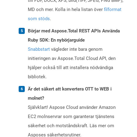
till PDF, DOCX, XPS, bild(TIFF, JPEG, PNG BMP),
MD och mer. Kolla in hela listan över
filformat
som stöds
.
Börjar med Aspose.Total REST APIs Använda
Ruby SDK: En nybörjarguide
Snabbstart
vägleder inte bara genom
initieringen av Aspose.Total Cloud API, den
hjälper också till att installera nödvändiga
bibliotek.
Är det säkert att konvertera OTT to WEB i
molnet?
Självklart! Aspose Cloud använder Amazon
EC2 molnservrar som garanterar tjänstens
säkerhet och motståndskraft. Läs mer om
Asposes säkerhetsrutiner.