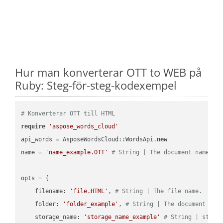
Hur man konverterar OTT to WEB på
Ruby: Steg-för-steg-kodexempel
# Konverterar OTT till HTML
require
'aspose_words_cloud'
api_words = AsposeWordsCloud::WordsApi.
new
name = 
'name_example.OTT'
# String | The document name.
opts = { 

    filename: 
'file.HTML'
, 
# String | The file name.
    folder: 
'folder_example'
, 
# String | The document fol
    storage_name: 
'storage_name_example'
# String | stora