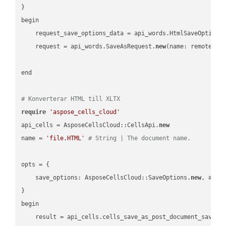
}

begin

    request_save_options_data = api_words.HtmlSaveOptions
    request = api_words.SaveAsRequest.
new
(name: remote_nam
end

# Konverterar HTML till XLTX
require
'aspose_cells_cloud'
api_cells = AsposeCellsCloud::CellsApi.
new
name = 
'file.HTML'
# String | The document name.
opts = { 

    save_options: AsposeCellsCloud::SaveOptions.
new
, 
# Sa
}

begin

    result = api_cells.cells_save_as_post_document_save_a