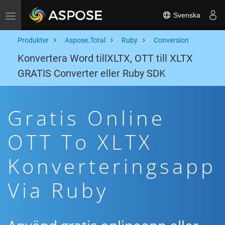
Svenska
Toggle navigation
Produkter
Aspose.Total
Ruby
Conversion
Konvertera Word tillXLTX, OTT till XLTX
GRATIS Converter eller Ruby SDK
Gratis Online
OTT To XLTX
Konverteringsapp
Via Ruby