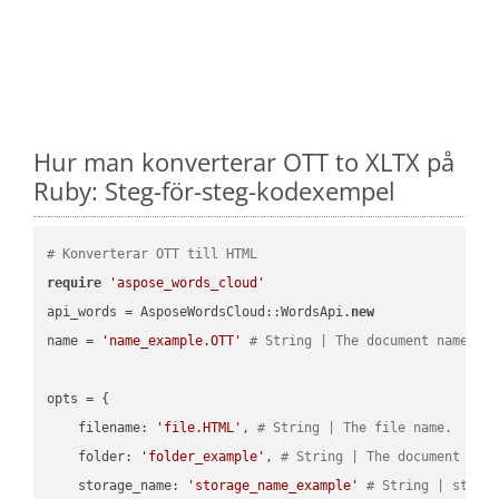
Hur man konverterar OTT to XLTX på
Ruby: Steg-för-steg-kodexempel
# Konverterar OTT till HTML
require
'aspose_words_cloud'
api_words = AsposeWordsCloud::WordsApi.
new
name = 
'name_example.OTT'
# String | The document name.
opts = { 

    filename: 
'file.HTML'
, 
# String | The file name.
    folder: 
'folder_example'
, 
# String | The document fol
    storage_name: 
'storage_name_example'
# String | stora