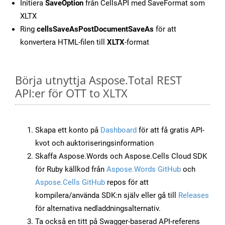
Initiera
SaveOption
från CellsAPI med SaveFormat som
XLTX
Ring
cellsSaveAsPostDocumentSaveAs
för att
konvertera HTML-filen till
XLTX
-format
Börja utnyttja Aspose.Total REST
API:er för OTT to XLTX
Skapa ett konto på
Dashboard
för att få gratis API-
kvot och auktoriseringsinformation
Skaffa Aspose.Words och Aspose.Cells Cloud SDK
för Ruby källkod från
Aspose.Words GitHub
och
Aspose.Cells GitHub
repos för att
kompilera/använda SDK:n själv eller gå till
Releases
för alternativa nedladdningsalternativ.
Ta också en titt på Swagger-baserad API-referens