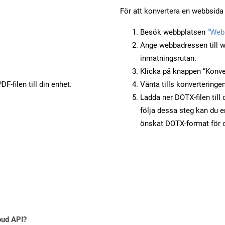
För att konvertera en webbsida 
Besök webbplatsen
“Webb
Ange webbadressen till w
inmatningsrutan.
Klicka på knappen “Konver
F-filen till din enhet.
Vänta tills konverteringen
Ladda ner DOTX-filen till
följa dessa steg kan du e
önskat DOTX-format för o
oud API?