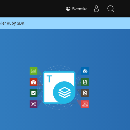
Svenska
ller Ruby SDK