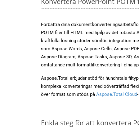
Konvertera PowerPoint POTM f
Förbättra dina dokumentkonverteringsarbetsfl
POTM filer till HTML med hjälp av det robusta 
kraftfulla lösning stöder sömlös integration m
som Aspose.Words, Aspose.Cells, Aspose.PDF,
Aspose.Diagram, Aspose.Tasks, Aspose.3D, As
omfattande multiformatfilkonvertering i dina ap
Aspose.Total erbjuder stöd för hundratals filtyper
komplexa konverteringar med oöverträffad flexibi
över format som stöds på
Aspose.Total Cloud
Enkla steg för att konvertera P