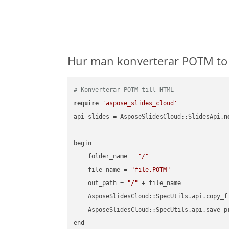
Hur man konverterar POTM to 
# Konverterar POTM till HTML
require
'aspose_slides_cloud'
api_slides = AsposeSlidesCloud::SlidesApi.
n
begin

    folder_name = 
"/"
    file_name = 
"file.POTM"
    out_path = 
"/"
 + file_name

    AsposeSlidesCloud::SpecUtils.api.copy_f
    AsposeSlidesCloud::SpecUtils.api.save_p
end
