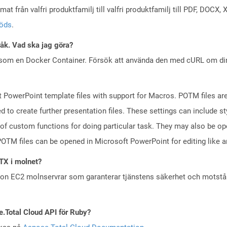
at från valfri produktfamilj till valfri produktfamilj till PDF, DOC
töds
.
råk. Vad ska jag göra?
 som en Docker Container. Försök att använda den med cURL om din 
 PowerPoint template files with support for Macros. POTM files ar
d to create further presentation files. These settings can include s
 of custom functions for doing particular task. They may also be o
TM files can be opened in Microsoft PowerPoint for editing like an
TX i molnet?
zon EC2 molnservrar som garanterar tjänstens säkerhet och motst
e.Total Cloud API för Ruby?