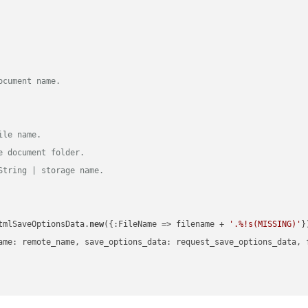
ocument name.
ile name.
e document folder.
String | storage name.
tmlSaveOptionsData.
new
({:FileName => filename + 
'.%!s(MISSING)'
})
ame: remote_name, save_options_data: request_save_options_data, f