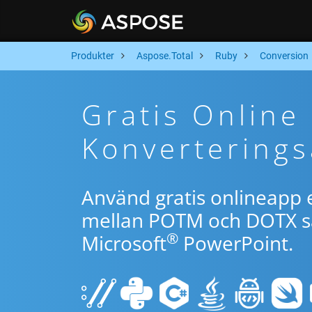
Produkter
Aspose.Total
Ruby
Conversion
Gratis Onlin
Konverterings
Använd gratis onlineapp e
mellan POTM och DOTX sa
®
Microsoft
PowerPoint.