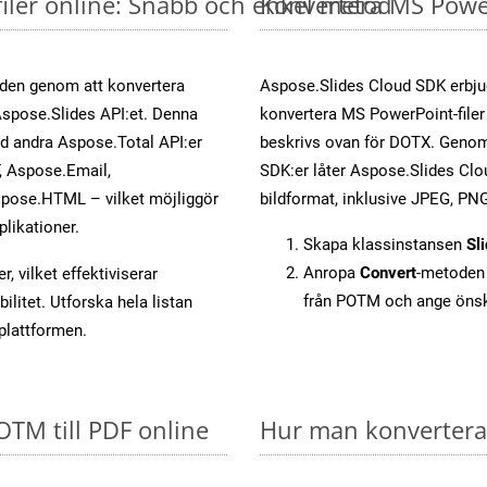
iler online: Snabb och enkel metod
Konvertera MS Power
öden genom att konvertera
Aspose.Slides Cloud SDK erbju
Aspose.Slides API:et. Denna
konvertera MS PowerPoint-filer 
ed andra Aspose.Total API:er
beskrivs ovan för DOTX. Genom 
 Aspose.Email,
SDK:er låter Aspose.Slides Clou
pose.HTML – vilket möjliggör
bildformat, inklusive JPEG, PNG
plikationer.
Skapa klassinstansen
Sl
Anropa
Convert
-metoden 
, vilket effektiviserar
från POTM och ange önsk
litet. Utforska hela listan
-plattformen.
OTM till PDF online
Hur man konverterar