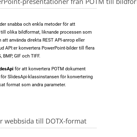
Point-presentationer från POTM till bildfor
der snabba och enkla metoder för att
till olika bildformat, liknande processen som
att använda direkta REST API-anrop eller
d API:er konvertera PowerPoint-bilder till flera
, BMP, GIF och TIFF.
idesApi
för att konvertera POTM dokument
för SlidesApi-klassinstansen för konvertering
at format som andra parameter.
 webbsida till DOTX-format