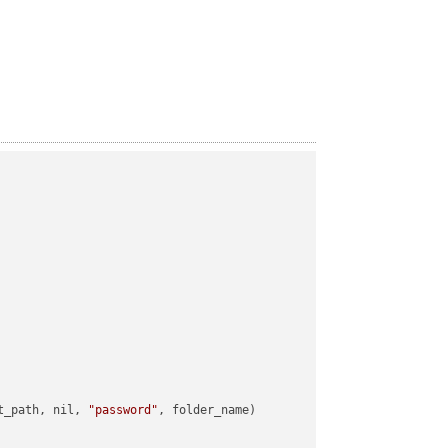
t_path, nil, 
"password"
, folder_name)
