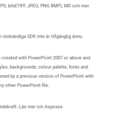
X, XPS, bild(TIFF, JPEG, PNG BMP), MD och mer.
nödvändiga SDK inte är tillgänglig ännu.
e created with PowerPoint 2007 or above and
tyles, backgrounds, colour palette, fonts and
pened by a previous version of PowerPoint with
y other PowerPoint file.
åndskraft. Läs mer om Asposes