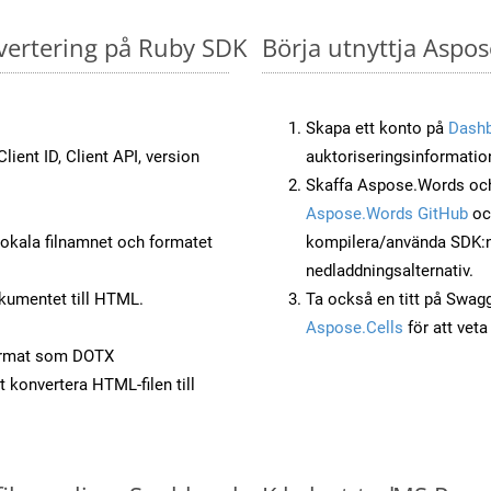
vertering på Ruby SDK
Börja utnyttja Aspo
Skapa ett konto på
Dash
lient ID, Client API, version
auktoriseringsinformatio
Skaffa Aspose.Words och
Aspose.Words GitHub
o
okala filnamnet och formatet
kompilera/använda SDK:n s
nedladdningsalternativ.
kumentet till HTML.
Ta också en titt på Swag
Aspose.Cells
för att vet
ormat som DOTX
t konvertera HTML-filen till