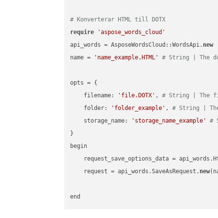
# Konverterar HTML till DOTX
require
'aspose_words_cloud'
api_words = AsposeWordsCloud::WordsApi.
new
name = 
'name_example.HTML'
# String | The d
opts = { 

    filename: 
'file.DOTX'
, 
# String | The f
    folder: 
'folder_example'
, 
# String | Th
    storage_name: 
'storage_name_example'
# 
}

begin

    request_save_options_data = api_words.H
    request = api_words.SaveAsRequest.
new
(n