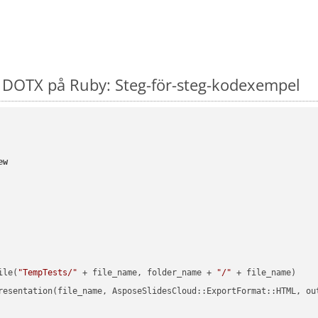
DOTX på Ruby: Steg-för-steg-kodexempel
ew
ile(
"TempTests/"
 + file_name, folder_name + 
"/"
 + file_name)

resentation(file_name, AsposeSlidesCloud::ExportFormat::HTML, ou