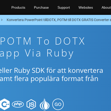
Products
Purchase
Support
Websites
About
Konvertera PowerPoint tillDOTX, POTM till DOTX GRATIS Converter e
e POTM To DOTX
app Via Ruby
ller Ruby SDK för att konvertera
mt flera populära format från