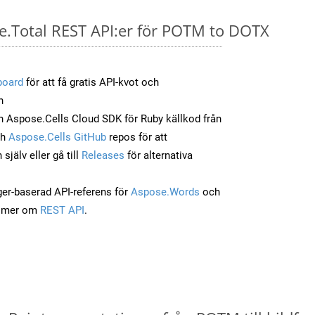
se.Total REST API:er för POTM to DOTX
board
för att få gratis API-kvot och
n
 Aspose.Cells Cloud SDK för Ruby källkod från
ch
Aspose.Cells GitHub
repos för att
jälv eller gå till
Releases
för alternativa
ger-baserad API-referens för
Aspose.Words
och
a mer om
REST API
.