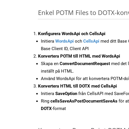
Enkel POTM Files to DOTX-kon
Konfigurera WordsApi och CellsApi
Initiera
WordsApi
och
CellsApi
med ditt Base C
Base Client ID, Client API
Konvertera POTM till HTML med WordsApi
Skapa en
ConvertDocumentRequest
med det l
inställt på HTML.
Använd WordsApi för att konvertera POTM-do
Konvertera HTML till DOTX med CellsApi
Initiera
SaveOption
från CellsAPI med SaveF
Ring
cellsSaveAsPostDocumentSaveAs
för at
DOTX
-format