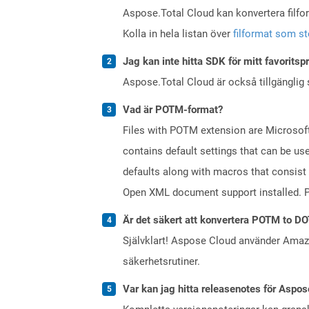
Aspose.Total Cloud kan konvertera filform
Kolla in hela listan över
filformat som s
Jag kan inte hitta SDK för mitt favoritsp
Aspose.Total Cloud är också tillgänglig
Vad är POTM-format?
Files with POTM extension are Microsoft
contains default settings that can be use
defaults along with macros that consist
Open XML document support installed. PO
Är det säkert att konvertera POTM to DO
Självklart! Aspose Cloud använder Ama
säkerhetsrutiner.
Var kan jag hitta releasenotes för Aspos