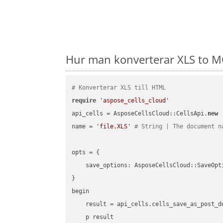
Hur man konverterar XLS to M
# Konverterar XLS till HTML
require
'aspose_cells_cloud'
api_cells = AsposeCellsCloud::CellsApi.
new
name = 
'file.XLS'
# String | The document n
opts = { 

    save_options: AsposeCellsCloud::SaveOpt
}

begin

    result = api_cells.cells_save_as_post_d
    p result
