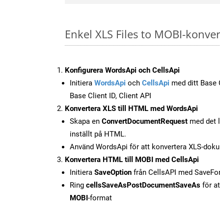
Enkel XLS Files to MOBI-konve
Konfigurera WordsApi och CellsApi
Initiera
WordsApi
och
CellsApi
med ditt Base C
Base Client ID, Client API
Konvertera XLS till HTML med WordsApi
Skapa en
ConvertDocumentRequest
med det l
inställt på HTML.
Använd WordsApi för att konvertera XLS-doku
Konvertera HTML till MOBI med CellsApi
Initiera
SaveOption
från CellsAPI med SaveF
Ring
cellsSaveAsPostDocumentSaveAs
för at
MOBI
-format