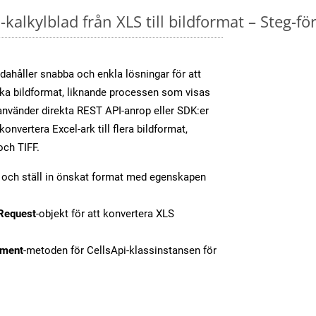
kalkylblad från XLS till bildformat – Steg-fö
dahåller snabba och enkla lösningar för att
olika bildformat, liknande processen som visas
nvänder direkta REST API-anrop eller SDK:er
nvertera Excel-ark till flera bildformat,
och TIFF.
t och ställ in önskat format med egenskapen
Request
-objekt för att konvertera XLS
ment
-metoden för CellsApi-klassinstansen för