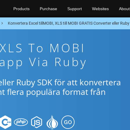
Products
Purchase
Support
Websites
About
Konvertera Excel tillMOBI, XLS till MOBI GRATIS Converter eller Rub
 XLS To MOBI
app Via Ruby
ller Ruby SDK för att konvertera
 flera populära format från