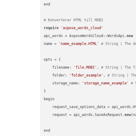
end

# Konverterar HTML till MOBI
require
'aspose_words_cloud'
api_words = AsposeWordsCloud::WordsApi.
new
name = 
'name_example.HTML'
# String | The d
opts = { 

    filename: 
'file.MOBI'
, 
# String | The f
    folder: 
'folder_example'
, 
# String | Th
    storage_name: 
'storage_name_example'
# 
}

begin

    request_save_options_data = api_words.H
    request = api_words.SaveAsRequest.
new
(n