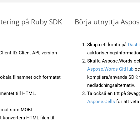
rtering på Ruby SDK
Börja utnyttja Aspos
Skapa ett konto på
Dash
lient ID, Client API, version
auktoriseringsinformatio
Skaffa Aspose.Words och
Aspose.Words GitHub
o
okala filnamnet och formatet
kompilera/använda SDK:n s
nedladdningsalternativ.
mentet till HTML.
Ta också en titt på Swag
Aspose.Cells
för att vet
ormat som MOBI
t konvertera HTML-filen till