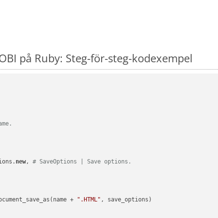
OBI på Ruby: Steg-för-steg-kodexempel
ame.
ions.
new
, 
# SaveOptions | Save options.
ocument_save_as(name + 
".HTML"
, save_options)
