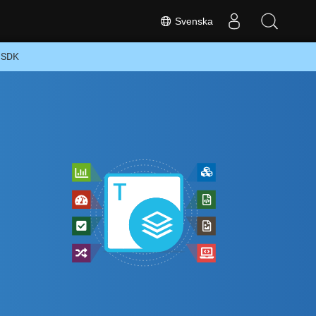
Svenska
y SDK