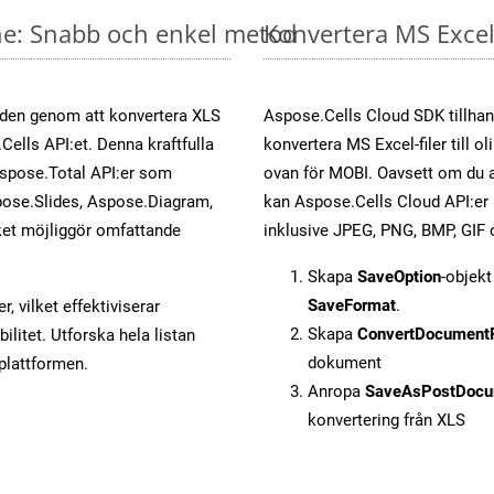
ine: Snabb och enkel metod
Konvertera MS Excel-
öden genom att konvertera XLS
Aspose.Cells Cloud SDK tillhan
Cells API:et. Denna kraftfulla
konvertera MS Excel-filer till 
Aspose.Total API:er som
ovan för MOBI. Oavsett om du a
ose.Slides, Aspose.Diagram,
kan Aspose.Cells Cloud API:er ko
et möjliggör omfattande
inklusive JPEG, PNG, BMP, GIF 
Skapa
SaveOption
-objek
SaveFormat
.
, vilket effektiviserar
Skapa
ConvertDocument
litet. Utforska hela listan
dokument
-plattformen.
Anropa
SaveAsPostDocu
konvertering från XLS