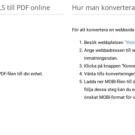
S till PDF online
Hur man konverterar
För att konvertera en webbsida 
Besök webbplatsen
“Webb
Ange webbadressen till w
inmatningsrutan.
Klicka på knappen “Konver
F-filen till din enhet.
Vänta tills konverteringen
Ladda ner MOBI-filen till 
följa dessa steg kan du e
önskat MOBI-format för o