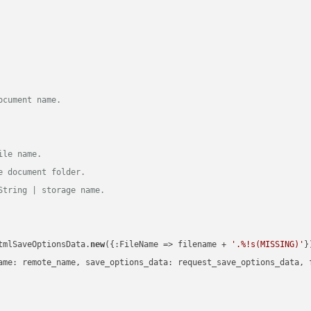
ocument name.
ile name.
e document folder.
String | storage name.
tmlSaveOptionsData.
new
({:FileName => filename + 
'.%!s(MISSING)'
})
ame: remote_name, save_options_data: request_save_options_data, f