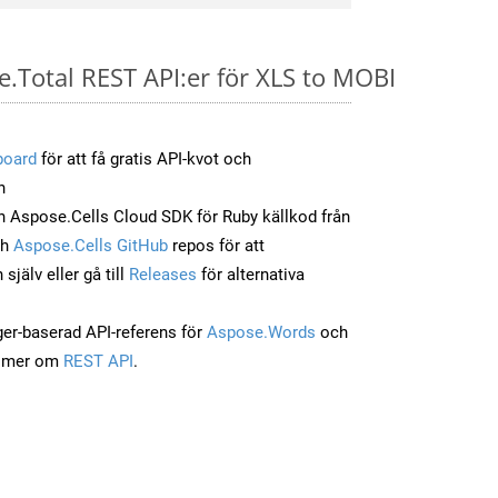
e.Total REST API:er för XLS to MOBI
board
för att få gratis API-kvot och
n
 Aspose.Cells Cloud SDK för Ruby källkod från
ch
Aspose.Cells GitHub
repos för att
jälv eller gå till
Releases
för alternativa
ger-baserad API-referens för
Aspose.Words
och
a mer om
REST API
.