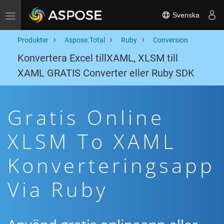
Svenska
Toggle navigation
Produkter
Aspose.Total
Ruby
Conversion
Konvertera Excel tillXAML, XLSM till
XAML GRATIS Converter eller Ruby SDK
Gratis Online
XLSM To XAML
Konverteringsapp
Via Ruby