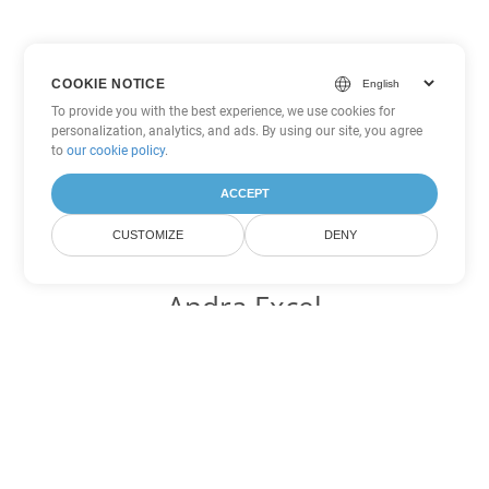
COOKIE NOTICE
To provide you with the best experience, we use cookies for
personalization, analytics, and ads. By using our site, you agree
to
our cookie policy
.
ACCEPT
CUSTOMIZE
DENY
Andra Excel
konverteringsalternativ
Konvertera XLSM till DOC
DOC:
Microsoft Word Binary Format
Konvertera XLSM till DOT