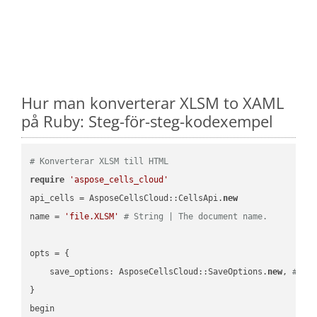
Hur man konverterar XLSM to XAML
på Ruby: Steg-för-steg-kodexempel
# Konverterar XLSM till HTML
require
'aspose_cells_cloud'
api_cells = AsposeCellsCloud::CellsApi.
new
name = 
'file.XLSM'
# String | The document name.
opts = { 

    save_options: AsposeCellsCloud::SaveOptions.
new
, 
# Sa
}

begin
