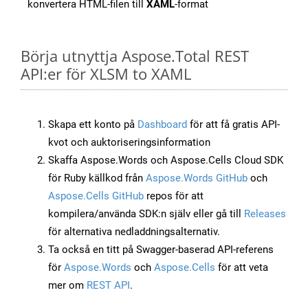
konvertera HTML-filen till
XAML
-format
Börja utnyttja Aspose.Total REST
API:er för XLSM to XAML
Skapa ett konto på
Dashboard
för att få gratis API-
kvot och auktoriseringsinformation
Skaffa Aspose.Words och Aspose.Cells Cloud SDK
för Ruby källkod från
Aspose.Words GitHub
och
Aspose.Cells GitHub
repos för att
kompilera/använda SDK:n själv eller gå till
Releases
för alternativa nedladdningsalternativ.
Ta också en titt på Swagger-baserad API-referens
för
Aspose.Words
och
Aspose.Cells
för att veta
mer om
REST API
.