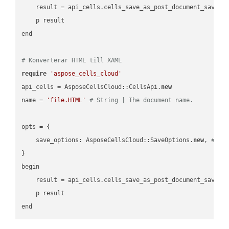
    result = api_cells.cells_save_as_post_document_save_a
    p result

end

# Konverterar HTML till XAML
require
'aspose_cells_cloud'
api_cells = AsposeCellsCloud::CellsApi.
new
name = 
'file.HTML'
# String | The document name.
opts = { 

    save_options: AsposeCellsCloud::SaveOptions.
new
, 
# Sa
}

begin

    result = api_cells.cells_save_as_post_document_save_a
    p result
