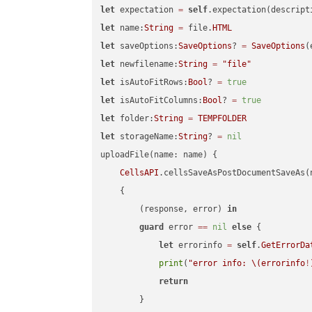
let
 expectation 
=
self
.expectation(descript
let
 name:
String
=
 file.
HTML
let
 saveOptions:
SaveOptions
? 
=
SaveOptions
(
let
 newfilename:
String
=
"file"
let
 isAutoFitRows:
Bool
? 
=
true
let
 isAutoFitColumns:
Bool
? 
=
true
let
 folder:
String
=
TEMPFOLDER
let
 storageName:
String
? 
=
nil
uploadFile(name: name) {

CellsAPI
.cellsSaveAsPostDocumentSaveAs(
    {

        (response, error) 
in
guard
 error 
==
nil
else
 {

let
 errorinfo 
=
self
.
GetErrorDa
print
(
"error info: 
\(errorinfo
!
return
        }
