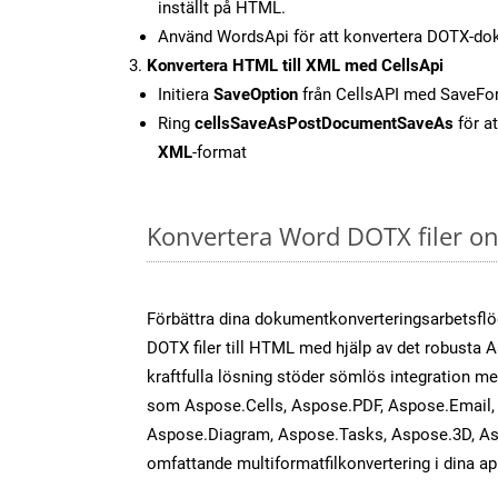
inställt på HTML.
Använd WordsApi för att konvertera DOTX-dok
Konvertera HTML till XML med CellsApi
Initiera
SaveOption
från CellsAPI med SaveF
Ring
cellsSaveAsPostDocumentSaveAs
för at
XML
-format
Konvertera Word DOTX filer on
Förbättra dina dokumentkonverteringsarbetsfl
DOTX filer till HTML med hjälp av det robusta
kraftfulla lösning stöder sömlös integration m
som Aspose.Cells, Aspose.PDF, Aspose.Email, 
Aspose.Diagram, Aspose.Tasks, Aspose.3D, As
omfattande multiformatfilkonvertering i dina ap