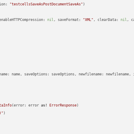
ion: 
"testcellsSaveAsPostDocumentSaveAs"
enableHTTPCompression: 
nil
, saveFormat: 
"XML"
, clearData: 
nil
, c
name: name, saveOptions: saveOptions, newfilename: newfilename, 
taInfo
(error: error 
as!
ErrorResponse
)

)
"
)
