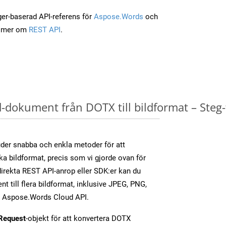
ger-baserad API-referens för
Aspose.Words
och
a mer om
REST API
.
dokument från DOTX till bildformat – Steg-
er snabba och enkla metoder för att
ika bildformat, precis som vi gjorde ovan för
irekta REST API-anrop eller SDK:er kan du
 till flera bildformat, inklusive JPEG, PNG,
av Aspose.Words Cloud API.
Request
-objekt för att konvertera DOTX