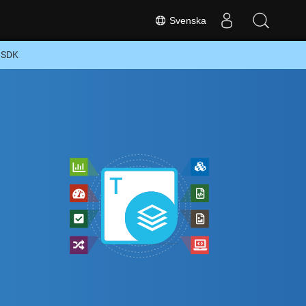
Svenska
t SDK