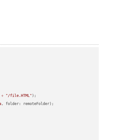
 
+
"/file.HTML"
a