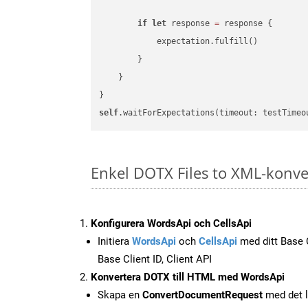
if
let
 response 
=
 response {

            expectation.fulfill()

        }

    }

self
.waitForExpectations(timeout: testTimeo
Enkel DOTX Files to XML-konve
Konfigurera WordsApi och CellsApi
Initiera
WordsApi
och
CellsApi
med ditt Base C
Base Client ID, Client API
Konvertera DOTX till HTML med WordsApi
Skapa en
ConvertDocumentRequest
med det l