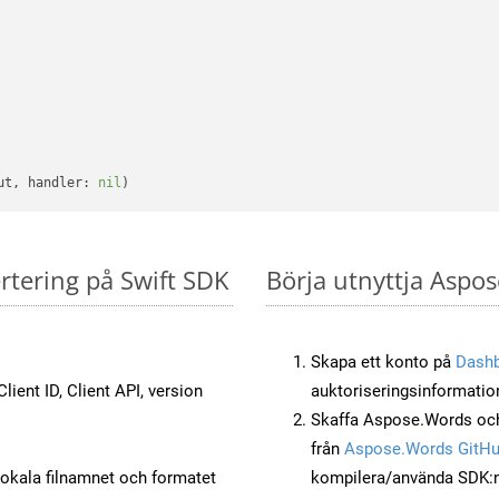
ut, handler: 
nil
rtering på Swift SDK
Börja utnyttja Aspos
Skapa ett konto på
Dash
lient ID, Client API, version
auktoriseringsinformatio
Skaffa Aspose.Words och
från
Aspose.Words GitH
okala filnamnet och formatet
kompilera/använda SDK:n s