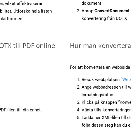
dokument
, vilket effektiviserar
Anrop
ConvertDocument
litet. Utforska hela listan
konvertering från DOTX
-plattformen.
OTX till PDF online
Hur man konverterar
För att konvertera en webbsida 
Besök webbplatsen
“Webb
Ange webbadressen till w
inmatningsrutan.
Klicka på knappen “Konver
F-filen till din enhet.
Vänta tills konverteringen
Ladda ner XML-filen till d
följa dessa steg kan du e