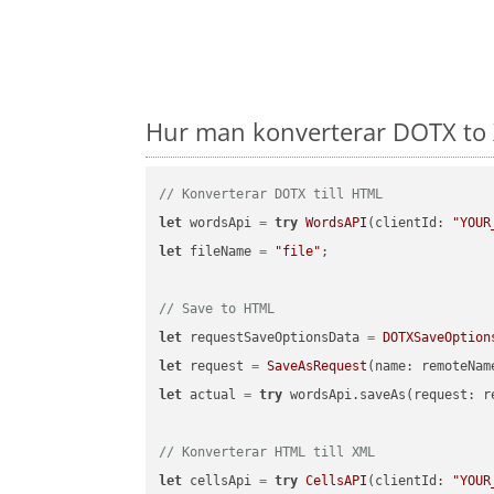
Hur man konverterar DOTX to X
// Konverterar DOTX till HTML
let
 wordsApi 
=
try
WordsAPI
(clientId: 
"YOUR
let
 fileName 
=
"file"
;

// Save to HTML
let
 requestSaveOptionsData 
=
DOTXSaveOption
let
 request 
=
SaveAsRequest
(name: remoteNam
let
 actual 
=
try
 wordsApi.saveAs(request: re
// Konverterar HTML till XML
let
 cellsApi 
=
try
CellsAPI
(clientId: 
"YOUR