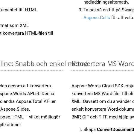
nedladdningsalternativ.
umentet till HTML.
Ta också en titt på Swag
Aspose.Cells
för att vet
ormat som XML
t konvertera HTML-filen till
line: Snabb och enkel metod
Konvertera MS Word-
öden genom att konvertera
Aspose.Words Cloud SDK erbjud
 Aspose.Words API:et. Denna
konvertera MS Word-filer till ol
ed andra Aspose.Total API:er
XML. Oavsett om du använder d
Aspose.Slides,
enkelt konvertera Word-dokument
pose.HTML – vilket möjliggör
BMP, GIF och TIFF, med hjälp 
plikationer.
Skapa
ConvertDocument