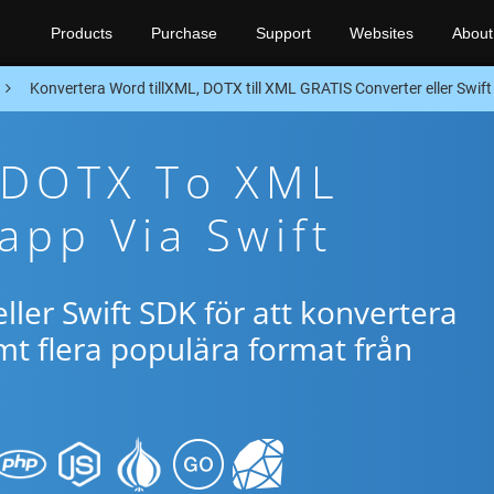
Products
Purchase
Support
Websites
About
Konvertera Word tillXML, DOTX till XML GRATIS Converter eller Swif
e DOTX To XML
app Via Swift
ller Swift SDK för att konvertera
t flera populära format från