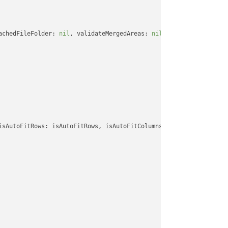
achedFileFolder: 
nil
, validateMergedAreas: 
nil
, refreshChartCach
isAutoFitRows: isAutoFitRows, isAutoFitColumns: isAutoFitColumns,