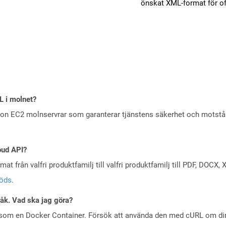
önskat XML-format för of
L i molnet?
zon EC2 molnservrar som garanterar tjänstens säkerhet och motst
oud API?
at från valfri produktfamilj till valfri produktfamilj till PDF, DOC
töds
.
råk. Vad ska jag göra?
 som en Docker Container. Försök att använda den med cURL om din 