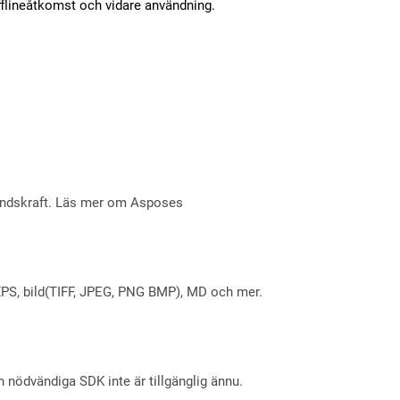
flineåtkomst och vidare användning.
åndskraft. Läs mer om Asposes
X, XPS, bild(TIFF, JPEG, PNG BMP), MD och mer.
nödvändiga SDK inte är tillgänglig ännu.