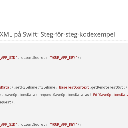
ML på Swift: Steg-för-steg-kodexempel
_APP_SID"
, clientSecret: 
"YOUR_APP_KEY"
sData
().setFileName(fileName: 
BaseTestContext
.getRemoteTestOut()
e, saveOptionsData: requestSaveOptionsData 
as!
PdfSaveOptionsDat
quest);

_APP_SID"
, clientSecret: 
"YOUR_APP_KEY"