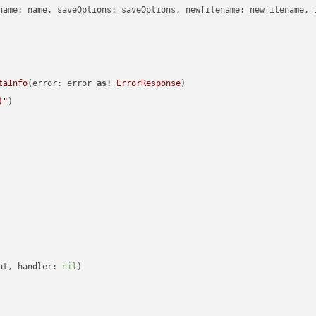
name: name, saveOptions: saveOptions, newfilename: newfilename, 
taInfo
(error: error 
as!
ErrorResponse
)

)
"
)

ut, handler: 
nil
)
