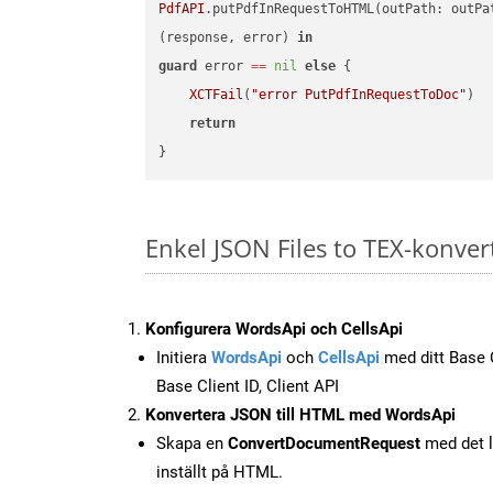
PdfAPI
.putPdfInRequestToHTML(outPath: outPa
(response, error) 
in
guard
 error 
==
nil
else
 {

XCTFail
(
"error PutPdfInRequestToDoc"
)

return
Enkel JSON Files to TEX-konver
Konfigurera WordsApi och CellsApi
Initiera
WordsApi
och
CellsApi
med ditt Base C
Base Client ID, Client API
Konvertera JSON till HTML med WordsApi
Skapa en
ConvertDocumentRequest
med det l
inställt på HTML.