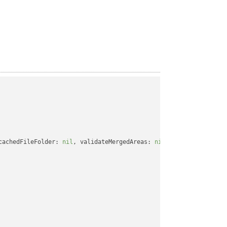
cachedFileFolder: 
nil
, validateMergedAreas: 
nil
, refreshChartCac