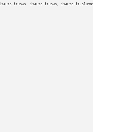
isAutoFitRows: isAutoFitRows, isAutoFitColumns: isAutoFitColumns,