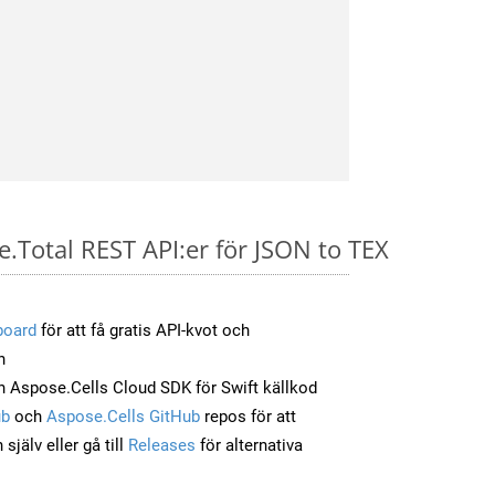
e.Total REST API:er för JSON to TEX
board
för att få gratis API-kvot och
n
 Aspose.Cells Cloud SDK för Swift källkod
ub
och
Aspose.Cells GitHub
repos för att
jälv eller gå till
Releases
för alternativa