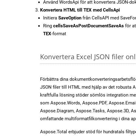
Använd WordsApi för att konvertera JSON-dok
Konvertera HTML till TEX med CellsApi
Initiera
SaveOption
från CellsAPI med SaveF
Ring
cellsSaveAsPostDocumentSaveAs
för at
TEX
-format
Konvertera Excel JSON filer o
Förbättra dina dokumentkonverteringsarbetsfl
JSON filer till HTML med hjälp av det robusta 
kraftfulla lösning stöder sömlös integration m
som Aspose.Words, Aspose.PDF, Aspose.Email,
Aspose.Diagram, Aspose.Tasks, Aspose.3D, As
omfattande multiformatfilkonvertering i dina ap
Aspose.Total erbjuder stöd för hundratals filtyper