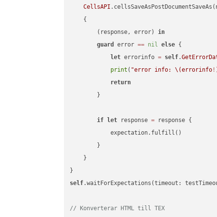
CellsAPI
.cellsSaveAsPostDocumentSaveAs(
    {

        (response, error) 
in
guard
 error 
==
nil
else
 {

let
 errorinfo 
=
self
.
GetErrorDa
print
(
"error info: 
\(errorinfo
!
return
        }

if
let
 response 
=
 response {

            expectation.fulfill()

        }

    }

self
.waitForExpectations(timeout: testTimeo
// Konverterar HTML till TEX