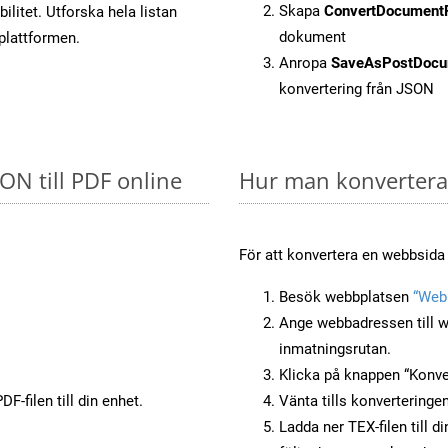
Skapa
ConvertDocument
litet. Utforska hela listan
dokument
-plattformen.
Anropa
SaveAsPostDocu
konvertering från JSON
SON till PDF online
Hur man konverterar
För att konvertera en webbsida t
Besök webbplatsen
“Webb
Ange webbadressen till w
inmatningsrutan.
Klicka på knappen “Konver
F-filen till din enhet.
Vänta tills konverteringen
Ladda ner TEX-filen till d