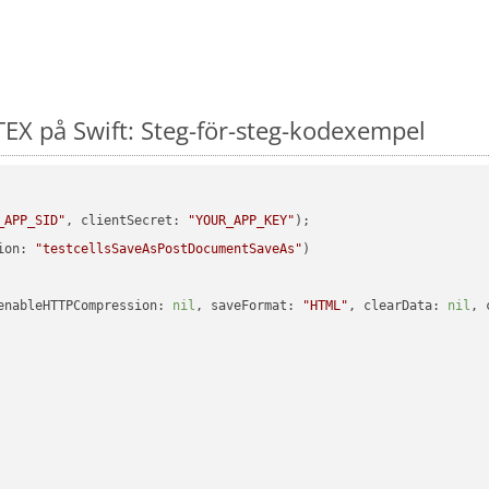
EX på Swift: Steg-för-steg-kodexempel
_APP_SID"
, clientSecret: 
"YOUR_APP_KEY"
ion: 
"testcellsSaveAsPostDocumentSaveAs"
enableHTTPCompression: 
nil
, saveFormat: 
"HTML"
, clearData: 
nil
, 