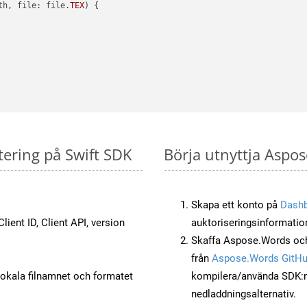
th, file: file.
TEX
) {

tering på Swift SDK
Börja utnyttja Aspos
Skapa ett konto på
Dash
lient ID, Client API, version
auktoriseringsinformatio
Skaffa Aspose.Words och
från
Aspose.Words GitH
okala filnamnet och formatet
kompilera/använda SDK:n s
nedladdningsalternativ.