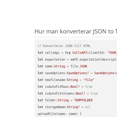
Hur man konverterar JSON to T
// Konverterar JSON till HTML
let
 cellsApi 
=
try
CellsAPI
(clientId: 
"YOUR
let
 expectation 
=
self
.expectation(descript
let
 name:
String
=
 file.
JSON
let
 saveOptions:
SaveOptions
? 
=
SaveOptions
(
let
 newfilename:
String
=
"file"
let
 isAutoFitRows:
Bool
? 
=
true
let
 isAutoFitColumns:
Bool
? 
=
true
let
 folder:
String
=
TEMPFOLDER
let
 storageName:
String
? 
=
nil
uploadFile(name: name) {
