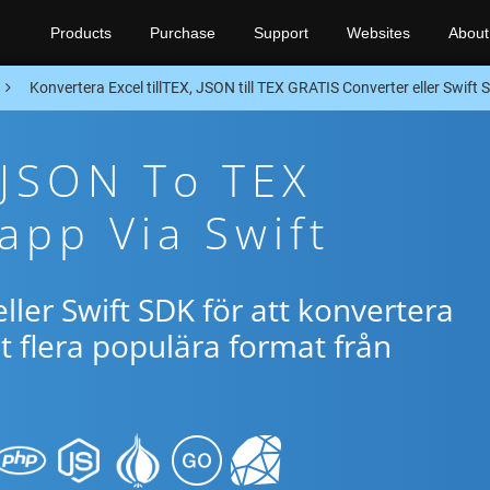
Products
Purchase
Support
Websites
About
Konvertera Excel tillTEX, JSON till TEX GRATIS Converter eller Swift 
 JSON To TEX
app Via Swift
ller Swift SDK för att konvertera
 flera populära format från