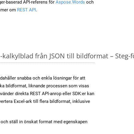
ger-baserad API-referens för
Aspose.Words
och
a mer om
REST API
.
kalkylblad från JSON till bildformat – Steg-f
dahåller snabba och enkla lösningar för att
olika bildformat, liknande processen som visas
vänder direkta REST API-anrop eller SDK:er kan
tera Excel-ark till flera bildformat, inklusive
t och ställ in önskat format med egenskapen