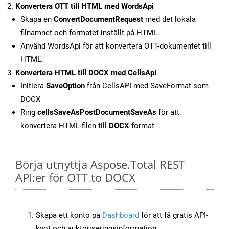
Konvertera OTT till HTML med WordsApi
Skapa en
ConvertDocumentRequest
med det lokala
filnamnet och formatet inställt på HTML.
Använd WordsApi för att konvertera OTT-dokumentet till
HTML.
Konvertera HTML till DOCX med CellsApi
Initiera
SaveOption
från CellsAPI med SaveFormat som
DOCX
Ring
cellsSaveAsPostDocumentSaveAs
för att
konvertera HTML-filen till
DOCX
-format
Börja utnyttja Aspose.Total REST
API:er för OTT to DOCX
Skapa ett konto på
Dashboard
för att få gratis API-
kvot och auktoriseringsinformation