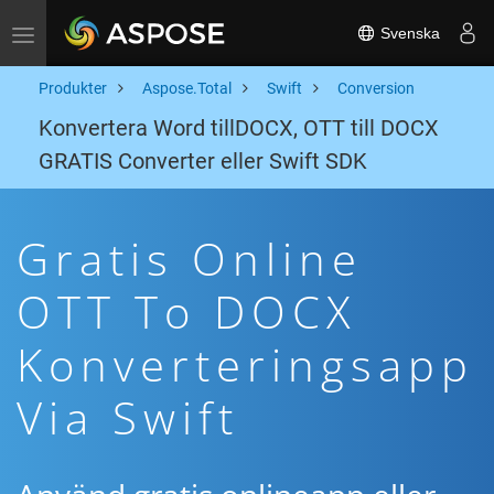
Svenska
Toggle navigation
Produkter
Aspose.Total
Swift
Conversion
Konvertera Word tillDOCX, OTT till DOCX
GRATIS Converter eller Swift SDK
Gratis Online
OTT To DOCX
Konverteringsapp
Via Swift