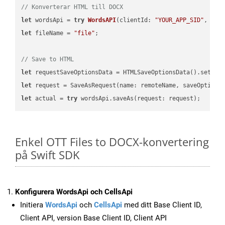
// Konverterar HTML till DOCX
let
 wordsApi = 
try
WordsAPI
(
clientId: 
"YOUR_APP_SID"
, cli
let
 fileName = 
"file"
;

// Save to HTML
let
 requestSaveOptionsData = HTMLSaveOptionsData().setFil
let
 request = SaveAsRequest(name: remoteName, saveOptions
let
 actual = 
try
Enkel OTT Files to DOCX-konvertering
på Swift SDK
Konfigurera WordsApi och CellsApi
Initiera
WordsApi
och
CellsApi
med ditt Base Client ID,
Client API, version Base Client ID, Client API