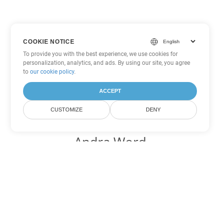
COOKIE NOTICE
To provide you with the best experience, we use cookies for
personalization, analytics, and ads. By using our site, you agree
to
our cookie policy
.
ACCEPT
CUSTOMIZE
DENY
Andra Word
konverteringsalternativ
Konvertera OTT till DOC
DOC:
Microsoft Word Binary Format