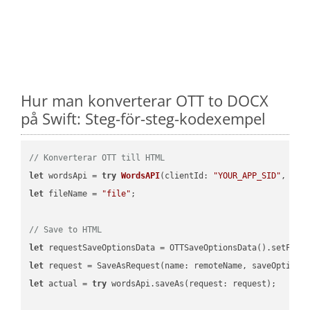
Hur man konverterar OTT to DOCX
på Swift: Steg-för-steg-kodexempel
// Konverterar OTT till HTML
let
 wordsApi = 
try
WordsAPI
(
clientId: 
"YOUR_APP_SID"
, cli
let
 fileName = 
"file"
;

// Save to HTML
let
 requestSaveOptionsData = OTTSaveOptionsData().setFile
let
 request = SaveAsRequest(name: remoteName, saveOptions
let
 actual = 
try
 wordsApi.saveAs(request: request);
