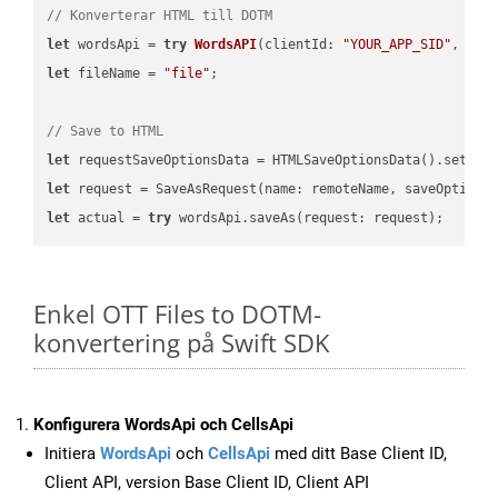
// Konverterar HTML till DOTM
let
 wordsApi = 
try
WordsAPI
(
clientId: 
"YOUR_APP_SID"
, cli
let
 fileName = 
"file"
;

// Save to HTML
let
 requestSaveOptionsData = HTMLSaveOptionsData().setFil
let
 request = SaveAsRequest(name: remoteName, saveOptions
let
 actual = 
try
Enkel OTT Files to DOTM-
konvertering på Swift SDK
Konfigurera WordsApi och CellsApi
Initiera
WordsApi
och
CellsApi
med ditt Base Client ID,
Client API, version Base Client ID, Client API