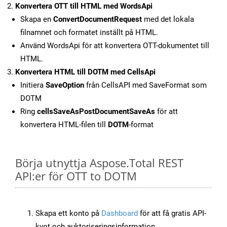
Konvertera OTT till HTML med WordsApi
Skapa en
ConvertDocumentRequest
med det lokala
filnamnet och formatet inställt på HTML.
Använd WordsApi för att konvertera OTT-dokumentet till
HTML.
Konvertera HTML till DOTM med CellsApi
Initiera
SaveOption
från CellsAPI med SaveFormat som
DOTM
Ring
cellsSaveAsPostDocumentSaveAs
för att
konvertera HTML-filen till
DOTM
-format
Börja utnyttja Aspose.Total REST
API:er för OTT to DOTM
Skapa ett konto på
Dashboard
för att få gratis API-
kvot och auktoriseringsinformation