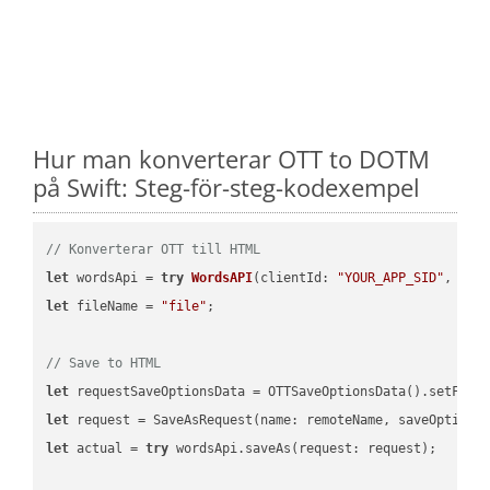
Hur man konverterar OTT to DOTM
på Swift: Steg-för-steg-kodexempel
// Konverterar OTT till HTML
let
 wordsApi = 
try
WordsAPI
(
clientId: 
"YOUR_APP_SID"
, cli
let
 fileName = 
"file"
;

// Save to HTML
let
 requestSaveOptionsData = OTTSaveOptionsData().setFile
let
 request = SaveAsRequest(name: remoteName, saveOptions
let
 actual = 
try
 wordsApi.saveAs(request: request);
