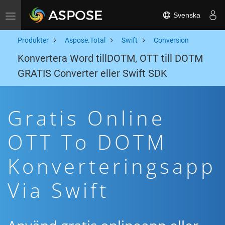
Svenska
Toggle navigation
Produkter
Aspose.Total
Swift
Conversion
Konvertera Word tillDOTM, OTT till DOTM
GRATIS Converter eller Swift SDK
Gratis Online
OTT To DOTM
Konverteringsapp
Via Swift