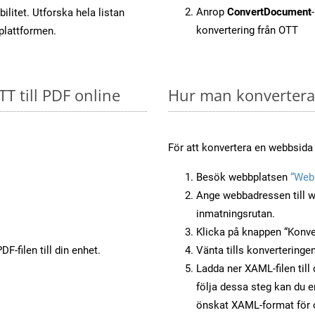
Anrop
ConvertDocument
litet. Utforska hela listan
konvertering från OTT
-plattformen.
TT till PDF online
Hur man konverterar
För att konvertera en webbsida 
Besök webbplatsen
“Webb
Ange webbadressen till w
inmatningsrutan.
Klicka på knappen “Konver
F-filen till din enhet.
Vänta tills konverteringen
Ladda ner XAML-filen till
följa dessa steg kan du e
önskat XAML-format för o