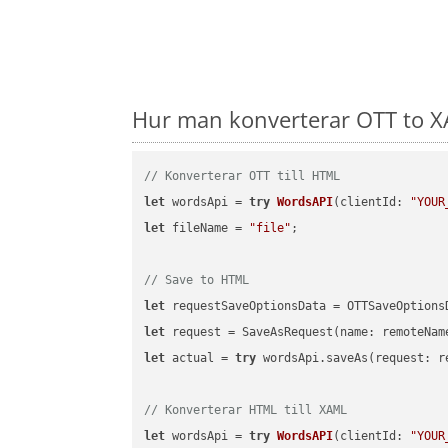
Hur man konverterar OTT to XA
// Konverterar OTT till HTML
let
 wordsApi = 
try
WordsAPI
(
clientId: 
"YOUR
let
 fileName = 
"file"
;

// Save to HTML
let
 requestSaveOptionsData = OTTSaveOptions
let
 request = SaveAsRequest(name: remoteNam
let
 actual = 
try
 wordsApi.saveAs(request: re
// Konverterar HTML till XAML
let
 wordsApi = 
try
WordsAPI
(
clientId: 
"YOUR