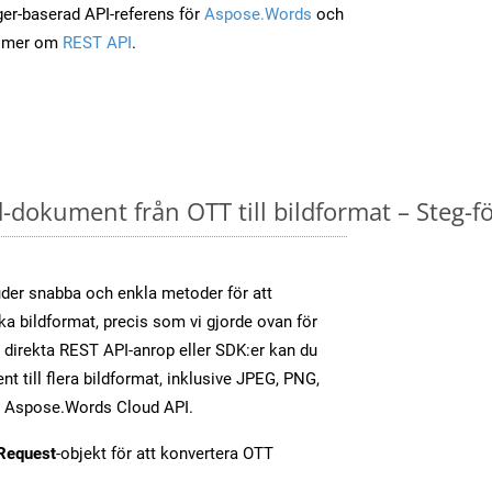
ger-baserad API-referens för
Aspose.Words
och
a mer om
REST API
.
dokument från OTT till bildformat – Steg-fö
er snabba och enkla metoder för att
ika bildformat, precis som vi gjorde ovan för
direkta REST API-anrop eller SDK:er kan du
 till flera bildformat, inklusive JPEG, PNG,
av Aspose.Words Cloud API.
Request
-objekt för att konvertera OTT