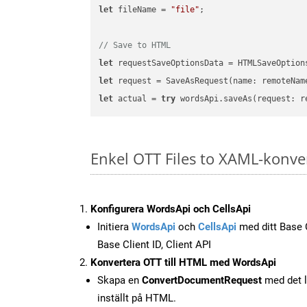
let
 fileName = 
"file"
;

// Save to HTML
let
 requestSaveOptionsData = HTMLSaveOption
let
 request = SaveAsRequest(name: remoteNam
let
 actual = 
try
Enkel OTT Files to XAML-konve
Konfigurera WordsApi och CellsApi
Initiera
WordsApi
och
CellsApi
med ditt Base C
Base Client ID, Client API
Konvertera OTT till HTML med WordsApi
Skapa en
ConvertDocumentRequest
med det l
inställt på HTML.