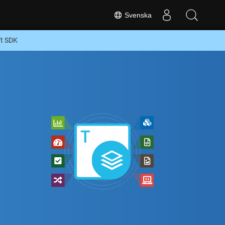
Svenska
ft SDK