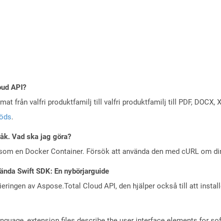
oud API?
at från valfri produktfamilj till valfri produktfamilj till PDF, DOC
töds
.
råk. Vad ska jag göra?
 som en Docker Container. Försök att använda den med cURL om din 
ända Swift SDK: En nybörjarguide
eringen av Aspose.Total Cloud API, den hjälper också till att instal
guage, extension files describe the user interface elements for s