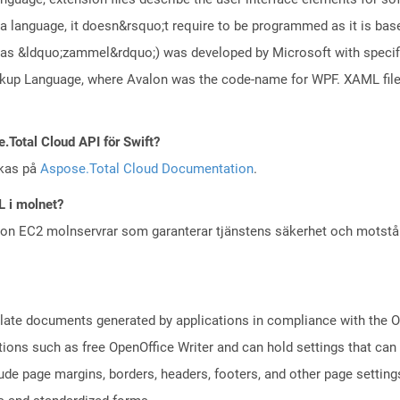
 language, it doesn&rsquo;t require to be programmed as it is bas
s &ldquo;zammel&rdquo;) was developed by Microsoft with specific 
arkup Language, where Avalon was the code-name for WPF. XAML fi
e.Total Cloud API för Swift?
skas på
Aspose.Total Cloud Documentation
.
L i molnet?
zon EC2 molnservrar som garanterar tjänstens säkerhet och motst
plate documents generated by applications in compliance with the
tions such as free OpenOffice Writer and can hold settings that c
lude page margins, borders, headers, footers, and other page setting