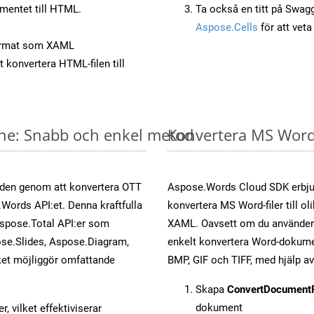
mentet till HTML.
Ta också en titt på Swag
Aspose.Cells
för att vet
ormat som XAML
t konvertera HTML-filen till
ine: Snabb och enkel metod
Konvertera MS Word-
öden genom att konvertera OTT
Aspose.Words Cloud SDK erbjud
.Words API:et. Denna kraftfulla
konvertera MS Word-filer till ol
Aspose.Total API:er som
XAML. Oavsett om du använder 
se.Slides, Aspose.Diagram,
enkelt konvertera Word-dokument
et möjliggör omfattande
BMP, GIF och TIFF, med hjälp 
Skapa
ConvertDocument
dokument
, vilket effektiviserar