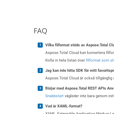
FAQ
Vilka filformat stöds av Aspose.Total Cl
Aspose.Total Cloud kan konvertera filform
Kolla in hela listan över
filformat som s
Jag kan inte hitta SDK för mitt favoritsp
Aspose.Total Cloud är också tillgänglig
Börjar med Aspose.Total REST APIs Anv
Snabbstart
vägleder inte bara genom initi
Vad är XAML-format?
XAML, Extensible Application Markup Lan