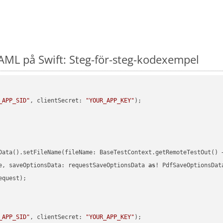
ML på Swift: Steg-för-steg-kodexempel
_APP_SID"
, clientSecret: 
"YOUR_APP_KEY"
)
Data().setFileName(fileName: BaseTestContext.getRemoteTestOut() 
e, saveOptionsData: requestSaveOptionsData 
as
quest);

_APP_SID"
, clientSecret: 
"YOUR_APP_KEY"
)