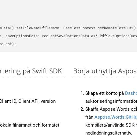
sData().setFileName(fileName: BaseTestContext.getRemoteTestOut()
e, saveOptionsData: requestSaveOptionsData 
as
rtering på Swift SDK
Börja utnyttja Aspos
Skapa ett konto på
Dash
lient ID, Client API, version
auktoriseringsinformatio
Skaffa Aspose.Words och
från
Aspose.Words GitH
okala filnamnet och formatet
kompilera/använda SDK:n s
nedladdningsalternativ.