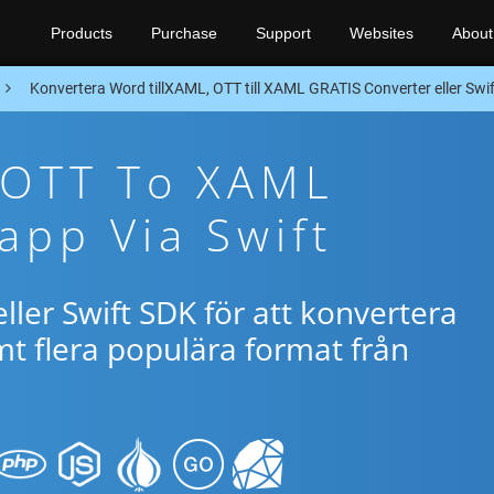
Products
Purchase
Support
Websites
About
Konvertera Word tillXAML, OTT till XAML GRATIS Converter eller Swi
 OTT To XAML
app Via Swift
ller Swift SDK för att konvertera
 flera populära format från