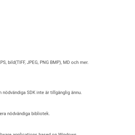
X, XPS, bild(TIFF, JPEG, PNG BMP), MD och mer.
nödvändiga SDK inte är tillgänglig ännu.
lera nödvändiga bibliotek.
oftware applications based on Windows