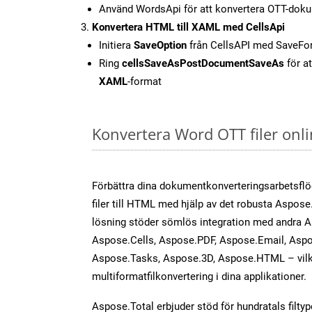
Använd WordsApi för att konvertera OTT-doku
Konvertera HTML till XAML med CellsApi
Initiera
SaveOption
från CellsAPI med SaveF
Ring
cellsSaveAsPostDocumentSaveAs
för at
XAML
-format
Konvertera Word OTT filer onl
Förbättra dina dokumentkonverteringsarbetsfl
filer till HTML med hjälp av det robusta Aspose
lösning stöder sömlös integration med andra 
Aspose.Cells, Aspose.PDF, Aspose.Email, Aspo
Aspose.Tasks, Aspose.3D, Aspose.HTML – vilk
multiformatfilkonvertering i dina applikationer.
Aspose.Total erbjuder stöd för hundratals filtyper