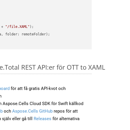
 + 
"/file.XAML"
e.Total REST API:er för OTT to XAML
board
för att få gratis API-kvot och
n
 Aspose.Cells Cloud SDK för Swift källkod
ub
och
Aspose.Cells GitHub
repos för att
jälv eller gå till
Releases
för alternativa