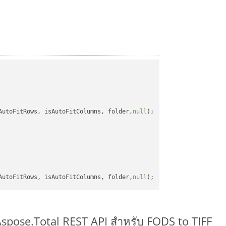
AutoFitRows, isAutoFitColumns, folder,
null
);

AutoFitRows, isAutoFitColumns, folder,
null
Aspose.Total REST API สำหรับ FODS to TIFF