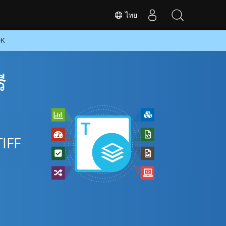
ไทย
DK
ี
TIFF