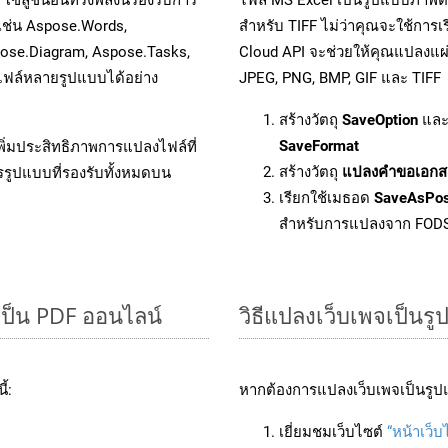
 เช่น Aspose.Words,
สำหรับ TIFF ไม่ว่าคุณจะใช้การ
pose.Diagram, Aspose.Tasks,
Cloud API จะช่วยให้คุณแปลงแผ่
ฟล์หลายรูปแบบได้อย่าง
JPEG, PNG, BMP, GIF และ TIFF
สร้างวัตถุ
SaveOption
และ
SaveFormat
ิ่มประสิทธิภาพการแปลงไฟล์ที่
สร้างวัตถุ
แปลงคำขอเอกส
รรูปแบบที่รองรับทั้งหมดบน
เรียกใช้เมธอด
SaveAsPo
สำหรับการแปลงจาก FOD
ป็น PDF ออนไลน์
วิธีแปลงเว็บเพจเป็นรู
้:
หากต้องการแปลงเว็บเพจเป็นรูปแ
เยี่ยมชมเว็บไซต์
“หน้าเว็บ