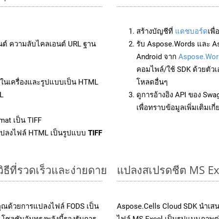
สร้างบัญชีที่
แดชบอร์ด
เพื
นต์ ความลับไคลเอนต์ URL ฐาน
รับ Aspose.Words และ As
Android จาก
Aspose.Wor
คอมไพล์/ใช้ SDK ด้วยตัวเ
ล์ในเครื่องและรูปแบบเป็น HTML
โหลดอื่นๆ
L
ดูการอ้างอิง API ของ Swa
เพื่อทราบข้อมูลเพิ่มเติมเกี
mat เป็น TIFF
แปลงไฟล์ HTML เป็นรูปแบบ
TIFF
ธีที่รวดเร็วและง่ายดาย
แปลงสเปรดชีต MS Ex
คุณด้วยการแปลงไฟล์ FODS เป็น
Aspose.Cells Cloud SDK นำเสน
โซลูชันอันทรงพลังนี้รองรับการ
ไฟล์ MS Excel เป็นรูปแบบภาพต่า