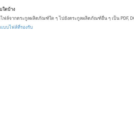
บบใดบ้าง
ล์จากตระกูลผลิตภัณฑ์ใด ๆ ไปยังตระกูลผลิตภัณฑ์อื่น ๆ เป็น PDF, D
ปแบบไฟล์ที่รองรับ