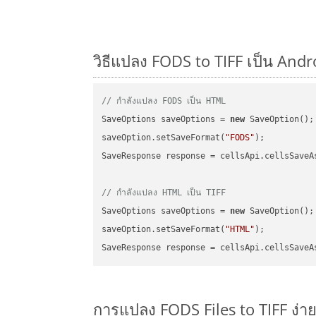
วิธีแปลง FODS to TIFF เป็น Andr
// กำลังแปลง FODS เป็น HTML
SaveOptions saveOptions = 
new
 SaveOption();

saveOption.setSaveFormat(
"FODS"
);

SaveResponse response = cellsApi.cellsSaveA
// กำลังแปลง HTML เป็น TIFF
SaveOptions saveOptions = 
new
 SaveOption();

saveOption.setSaveFormat(
"HTML"
);

SaveResponse response = cellsApi.cellsSaveA
การแปลง FODS Files to TIFF ง่