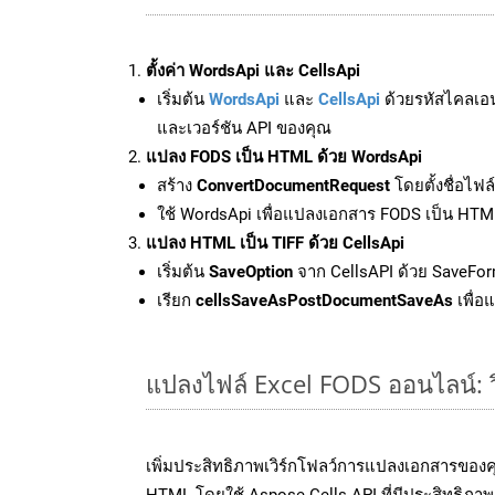
ตั้งค่า WordsApi และ CellsApi
เริ่มต้น
WordsApi
และ
CellsApi
ด้วยรหัสไคลเอ
และเวอร์ชัน API ของคุณ
แปลง FODS เป็น HTML ด้วย WordsApi
สร้าง
ConvertDocumentRequest
โดยตั้งชื่อไฟ
ใช้ WordsApi เพื่อแปลงเอกสาร FODS เป็น HTM
แปลง HTML เป็น TIFF ด้วย CellsApi
เริ่มต้น
SaveOption
จาก CellsAPI ด้วย SaveFor
เรียก
cellsSaveAsPostDocumentSaveAs
เพื่อ
แปลงไฟล์ Excel FODS ออนไลน์: วิ
เพิ่มประสิทธิภาพเวิร์กโฟลว์การแปลงเอกสารของ
HTML โดยใช้ Aspose.Cells API ที่มีประสิทธิภาพ 