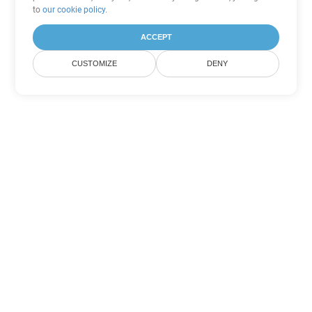
to
our cookie policy
.
ACCEPT
CUSTOMIZE
DENY
ตัวเลือกการแปลง PowerPoint
อื่นๆ
แปลง ODP เป็น DOC
DOC:
Microsoft Word Binary Format
แปลง ODP เป็น DOT
DOT:
Microsoft Word Template Files
แปลง ODP เป็น DOCX