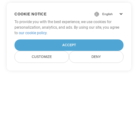
COOKIE NOTICE
To provide you with the best experience, we use cookies for
personalization, analytics, and ads. By using our site, you agree
to
our cookie policy
.
ACCEPT
CUSTOMIZE
DENY
ตัวเลือกการแปลง PowerPoint
อื่นๆ
แปลง ODP เป็น DOC
DOC:
Microsoft Word Binary Format