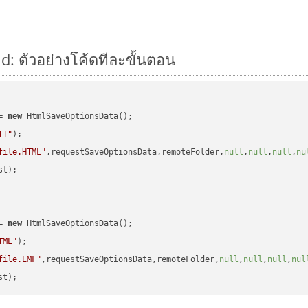
d: ตัวอย่างโค้ดทีละขั้นตอน
= 
new
 HtmlSaveOptionsData();

TT"
);

file.HTML"
,requestSaveOptionsData,remoteFolder,
null
,
null
,
null
,
nu
t);

= 
new
 HtmlSaveOptionsData();

TML"
);

file.EMF"
,requestSaveOptionsData,remoteFolder,
null
,
null
,
null
,
nul