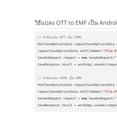
วิธีแปลง OTT to EMF เป็น Androi
// กำลังแปลง OTT เป็น HTML
HtmlSaveOptionsData requestSaveOptionsData 
requestSaveOptionsData.setFileName(
"/file.O
SaveAsRequest request = 
new
 SaveAsRequest(
"
SaveResponse result = wordsApi.saveAs(reques
// กำลังแปลง HTML เป็น EMF
HtmlSaveOptionsData requestSaveOptionsData 
requestSaveOptionsData.setFileName(
"/file.H
SaveAsRequest request = 
new
 SaveAsRequest(
"