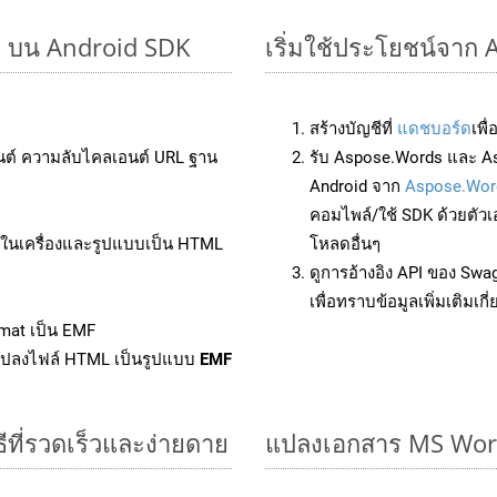
ๆ บน Android SDK
เริ่มใช้ประโยชน์จาก
สร้างบัญชีที่
แดชบอร์ด
เพื
นต์ ความลับไคลเอนต์ URL ฐาน
รับ Aspose.Words และ As
Android จาก
Aspose.Wor
คอมไพล์/ใช้ SDK ด้วยตัวเ
ล์ในเครื่องและรูปแบบเป็น HTML
โหลดอื่นๆ
ดูการอ้างอิง API ของ Swa
เพื่อทราบข้อมูลเพิ่มเติมเกี
mat เป็น EMF
แปลงไฟล์ HTML เป็นรูปแบบ
EMF
ีที่รวดเร็วและง่ายดาย
แปลงเอกสาร MS Word