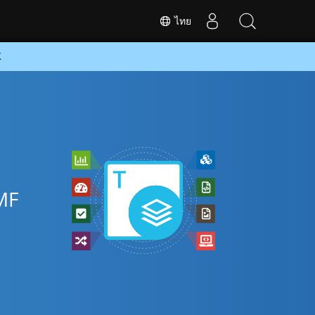
ไทย
K
MF