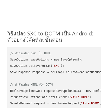
วิธีแปลง SXC to DOTM เป็น Android:
ตัวอย่างโค้ดทีละขั้นตอน
// กำลังแปลง SXC เป็น HTML
SaveOptions saveOptions = 
new
 SaveOption();

saveOption.setSaveFormat(
"SXC"
);

SaveResponse response = cellsApi.cellsSaveAsPostDocumentS
// กำลังแปลง HTML เป็น DOTM
HtmlSaveOptionsData requestSaveOptionsData = 
new
 HtmlSaveO
requestSaveOptionsData.setFileName(
"/file.HTML"
);

SaveAsRequest request = 
new
 SaveAsRequest(
"file.DOTM"
,req