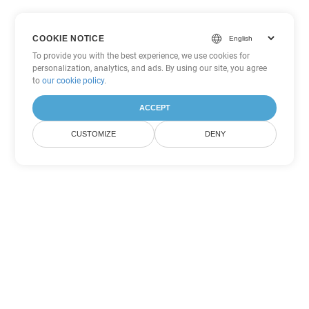
COOKIE NOTICE
To provide you with the best experience, we use cookies for
personalization, analytics, and ads. By using our site, you agree
to
our cookie policy
.
ACCEPT
CUSTOMIZE
DENY
ตัวเลือกการแปลง Excel อื่นๆ
แปลง SXC เป็น DOC
DOC:
Microsoft Word Binary Format
แปลง SXC เป็น DOT