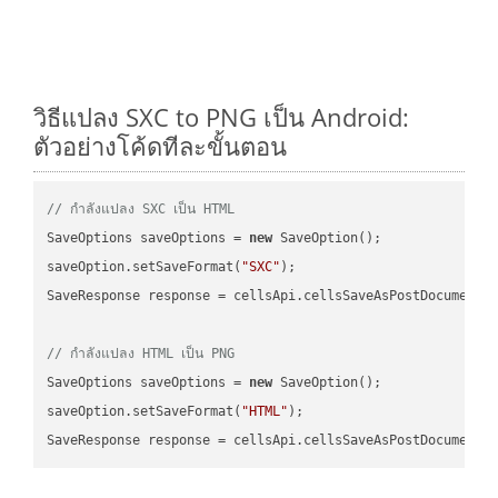
วิธีแปลง SXC to PNG เป็น Android:
ตัวอย่างโค้ดทีละขั้นตอน
// กำลังแปลง SXC เป็น HTML
SaveOptions saveOptions = 
new
 SaveOption();

saveOption.setSaveFormat(
"SXC"
);

SaveResponse response = cellsApi.cellsSaveAsPostDocumentS
// กำลังแปลง HTML เป็น PNG
SaveOptions saveOptions = 
new
 SaveOption();

saveOption.setSaveFormat(
"HTML"
);

SaveResponse response = cellsApi.cellsSaveAsPostDocumentS