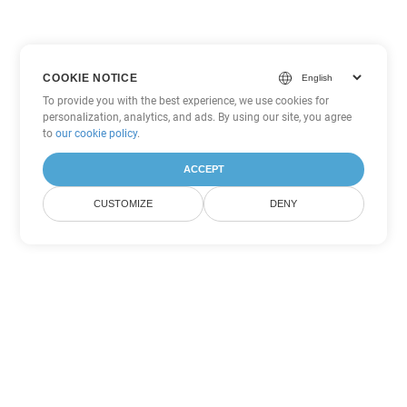
COOKIE NOTICE
To provide you with the best experience, we use cookies for
personalization, analytics, and ads. By using our site, you agree
to
our cookie policy
.
ACCEPT
CUSTOMIZE
DENY
ตัวเลือกการแปลง Excel อื่นๆ
แปลง SXC เป็น DOC
DOC:
Microsoft Word Binary Format