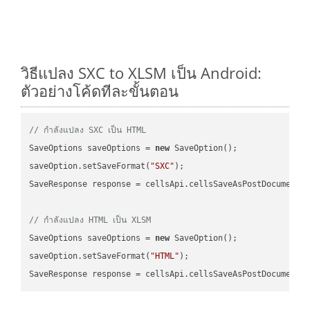
วิธีแปลง SXC to XLSM เป็น Android:
ตัวอย่างโค้ดทีละขั้นตอน
// กำลังแปลง SXC เป็น HTML
SaveOptions saveOptions = 
new
 SaveOption();

saveOption.setSaveFormat(
"SXC"
);

SaveResponse response = cellsApi.cellsSaveAsPostDocumentS
// กำลังแปลง HTML เป็น XLSM
SaveOptions saveOptions = 
new
 SaveOption();

saveOption.setSaveFormat(
"HTML"
);

SaveResponse response = cellsApi.cellsSaveAsPostDocumentS