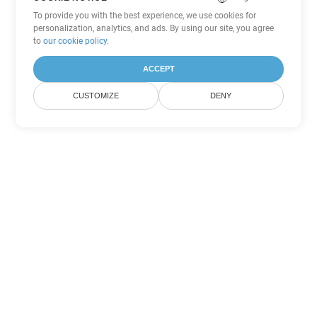
To provide you with the best experience, we use cookies for
personalization, analytics, and ads. By using our site, you agree
to
our cookie policy
.
ACCEPT
CUSTOMIZE
DENY
ตัวเลือกการแปลง Excel อื่นๆ
แปลง TSV เป็น DOC
DOC:
Microsoft Word Binary Format
แปลง TSV เป็น DOT
DOT:
Microsoft Word Template Files