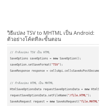
วิธีแปลง TSV to MHTML เป็น Android:
ตัวอย่างโค้ดทีละขั้นตอน
// กำลังแปลง TSV เป็น HTML
SaveOptions saveOptions = 
new
 SaveOption();

saveOption.setSaveFormat(
"TSV"
);

SaveResponse response = cellsApi.cellsSaveAsPostDocumentS
// กำลังแปลง HTML เป็น MHTML
HtmlSaveOptionsData requestSaveOptionsData = 
new
 HtmlSaveO
requestSaveOptionsData.setFileName(
"/file.HTML"
);

SaveAsRequest request = 
new
 SaveAsRequest(
"file.MHTML"
,re