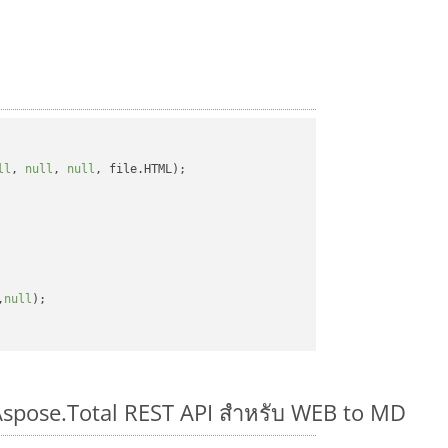
ll
, 
null
, 
null
, file.HTML);

,
null
);

 Aspose.Total REST API สำหรับ WEB to MD