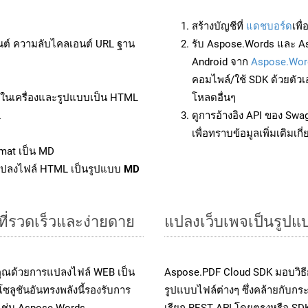
สร้างบัญชีที่
แดชบอร์ด
เพื
นต์ ความลับไคลเอนต์ URL ฐาน
รับ Aspose.Words และ As
Android จาก
Aspose.Wor
คอมไพล์/ใช้ SDK ด้วยตัวเ
ล์ในเครื่องและรูปแบบเป็น HTML
โหลดอื่นๆ
L
ดูการอ้างอิง API ของ Swa
เพื่อทราบข้อมูลเพิ่มเติมเกี
mat เป็น MD
แปลงไฟล์ HTML เป็นรูปแบบ
MD
ที่รวดเร็วและง่ายดาย
แปลงเว็บเพจเป็นรูป
คุณด้วยการแปลงไฟล์ WEB เป็น
Aspose.PDF Cloud SDK มอบวิธี
ซลูชันอันทรงพลังนี้รองรับการ
รูปแบบไฟล์ต่างๆ ซึ่งคล้ายกับก
 เช่น Aspose.Words,
เรียก REST API โดยตรงหรือ SD