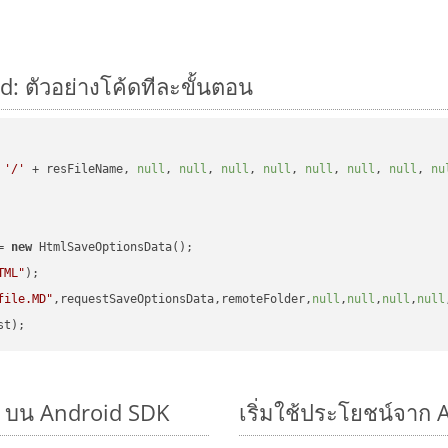
: ตัวอย่างโค้ดทีละขั้นตอน
 
'/'
 + resFileName, 
null
, 
null
, 
null
, 
null
, 
null
, 
null
, 
null
, 
nu
= 
new
 HtmlSaveOptionsData();

TML"
);

file.MD"
,requestSaveOptionsData,remoteFolder,
null
,
null
,
null
,
null
ๆ บน Android SDK
เริ่มใช้ประโยชน์จาก