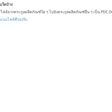
บบใดบ้าง
ล์จากตระกูลผลิตภัณฑ์ใด ๆ ไปยังตระกูลผลิตภัณฑ์อื่น ๆ เป็น PDF, D
ปแบบไฟล์ที่รองรับ