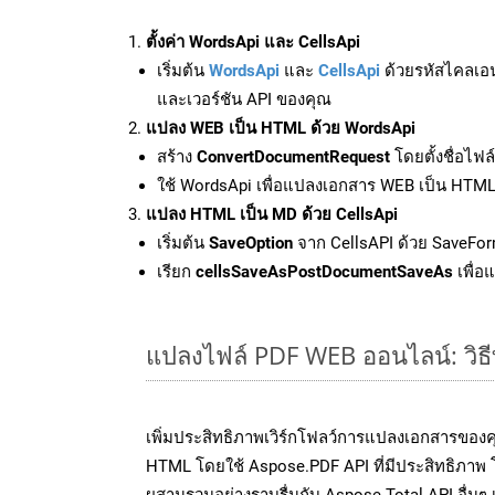
ตั้งค่า WordsApi และ CellsApi
เริ่มต้น
WordsApi
และ
CellsApi
ด้วยรหัสไคลเอ
และเวอร์ชัน API ของคุณ
แปลง WEB เป็น HTML ด้วย WordsApi
สร้าง
ConvertDocumentRequest
โดยตั้งชื่อไฟ
ใช้ WordsApi เพื่อแปลงเอกสาร WEB เป็น HTM
แปลง HTML เป็น MD ด้วย CellsApi
เริ่มต้น
SaveOption
จาก CellsAPI ด้วย SaveFor
เรียก
cellsSaveAsPostDocumentSaveAs
เพื่อ
แปลงไฟล์ PDF WEB ออนไลน์: วิธี
เพิ่มประสิทธิภาพเวิร์กโฟลว์การแปลงเอกสารของ
HTML โดยใช้ Aspose.PDF API ที่มีประสิทธิภาพ โ
ผสานรวมอย่างราบรื่นกับ Aspose.Total API อื่นๆ