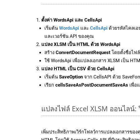
ตั้งค่า WordsApi และ CellsApi
เริ่มต้น
WordsApi
และ
CellsApi
ด้วยรหัสไคลเอ
และเวอร์ชัน API ของคุณ
แปลง XLSM เป็น HTML ด้วย WordsApi
สร้าง
ConvertDocumentRequest
โดยตั้งชื่อไฟ
ใช้ WordsApi เพื่อแปลงเอกสาร XLSM เป็น HT
แปลง HTML เป็น CSV ด้วย CellsApi
เริ่มต้น
SaveOption
จาก CellsAPI ด้วย SaveFor
เรียก
cellsSaveAsPostDocumentSaveAs
เพื่อ
แปลงไฟล์ Excel XLSM ออนไลน์: วิ
เพิ่มประสิทธิภาพเวิร์กโฟลว์การแปลงเอกสารของ
HTML โดยใช้ Aspose.Cells API ที่มีประสิทธิภาพ 