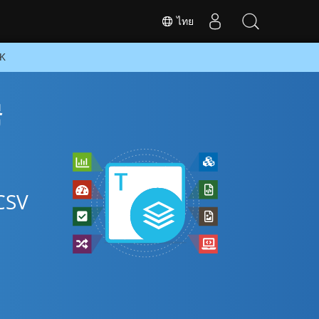
ไทย
DK
ี
CSV