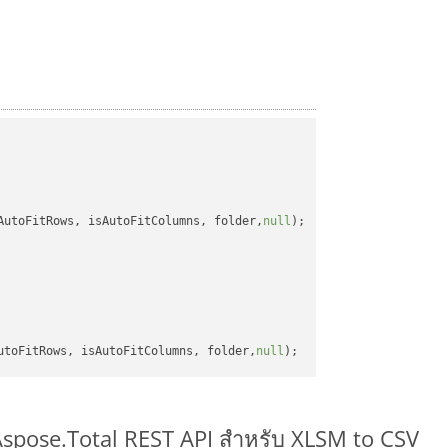
AutoFitRows, isAutoFitColumns, folder,
null
);

utoFitRows, isAutoFitColumns, folder,
null
 Aspose.Total REST API สำหรับ XLSM to CSV