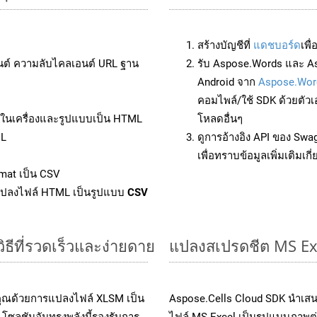
สร้างบัญชีที่
แดชบอร์ด
เพื
นต์ ความลับไคลเอนต์ URL ฐาน
รับ Aspose.Words และ As
Android จาก
Aspose.Wor
คอมไพล์/ใช้ SDK ด้วยตัวเ
ล์ในเครื่องและรูปแบบเป็น HTML
โหลดอื่นๆ
ML
ดูการอ้างอิง API ของ Swa
เพื่อทราบข้อมูลเพิ่มเติมเกี
mat เป็น CSV
แปลงไฟล์ HTML เป็นรูปแบบ
CSV
ธีที่รวดเร็วและง่ายดาย
แปลงสเปรดชีต MS Ex
คุณด้วยการแปลงไฟล์ XLSM เป็น
Aspose.Cells Cloud SDK นำเสน
โซลูชันอันทรงพลังนี้รองรับการ
ไฟล์ MS Excel เป็นรูปแบบภาพต่า