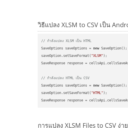
วิธีแปลง XLSM to CSV เป็น Andro
// กำลังแปลง XLSM เป็น HTML
SaveOptions saveOptions = 
new
 SaveOption();

saveOption.setSaveFormat(
"XLSM"
);

SaveResponse response = cellsApi.cellsSaveA
// กำลังแปลง HTML เป็น CSV
SaveOptions saveOptions = 
new
 SaveOption();

saveOption.setSaveFormat(
"HTML"
);

SaveResponse response = cellsApi.cellsSaveA
การแปลง XLSM Files to CSV ง่า