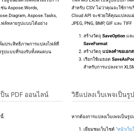
 เช่น Aspose.Words,
สำหรับ CSV ไม่ว่าคุณจะใช้การ
pose.Diagram, Aspose.Tasks,
Cloud API จะช่วยให้คุณแปลงแผ่
ฟล์หลายรูปแบบได้อย่าง
JPEG, PNG, BMP, GIF และ TIFF
สร้างวัตถุ
SaveOption
และ
SaveFormat
ิ่มประสิทธิภาพการแปลงไฟล์ที่
สร้างวัตถุ
แปลงคำขอเอกส
รรูปแบบที่รองรับทั้งหมดบน
เรียกใช้เมธอด
SaveAsPo
สำหรับการแปลงจาก XLS
ป็น PDF ออนไลน์
วิธีแปลงเว็บเพจเป็นร
ี้:
หากต้องการแปลงเว็บเพจเป็นรูปแ
เยี่ยมชมเว็บไซต์
“หน้าเว็บ